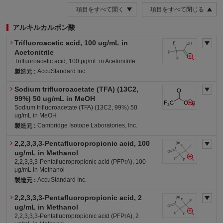
項目をすべて開く
項目をすべて閉じる
アルキルカルボン酸
Trifluoroacetic acid, 100 ug/mL in
Acetonitrile
Trifluoroacetic acid, 100 μg/mL in Acetonitrile
AccuStandard Inc.
製造元 :
Sodium trifluoroacetate (TFA) (13C2,
危4-1(水)
労・表
労・S
審・優
劇
99%) 50 ug/mL in MeOH
Sodium trifluoroacetate (TFA) (13C2, 99%) 50
ug/mL in MeOH
Cambridge Isotope Laboratories, Inc.
製造元 :
2,2,3,3,3-Pentafluoropropionic acid, 100
労・表
労・有2
労・S
危4-ア(水)
ug/mL in Methanol
2,2,3,3,3-Pentafluoropropionic acid (PFPrA), 100
μg/mL in Methanol
AccuStandard Inc.
製造元 :
2,2,3,3,3-Pentafluoropropionic acid, 2
労・表
労・有2
労・S
危4-ア(水)
ug/mL in Methanol
2,2,3,3,3-Pentafluoropropionic acid (PFPrA), 2