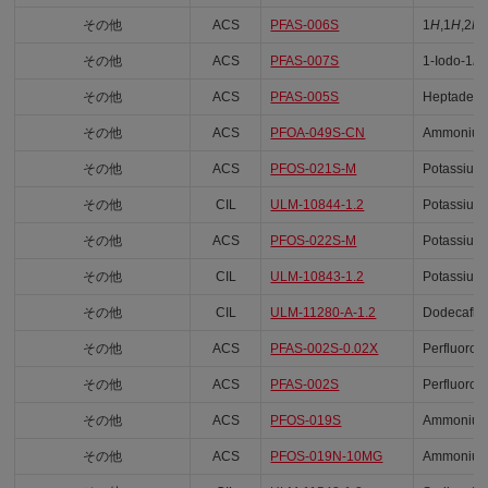
その他
ACS
PFAS-006S
1
H
,1
H
,2
H
,
その他
ACS
PFAS-007S
1-Iodo-1
H
その他
ACS
PFAS-005S
Heptadeca
その他
ACS
PFOA-049S-CN
Ammonium 
その他
ACS
PFOS-021S-M
Potassium 
その他
CIL
ULM-10844-1.2
Potassium 
その他
ACS
PFOS-022S-M
Potassium 
その他
CIL
ULM-10843-1.2
Potassium 
その他
CIL
ULM-11280-A-1.2
Dodecafluo
その他
ACS
PFAS-002S-0.02X
Perfluoro(
その他
ACS
PFAS-002S
Perfluoro(
その他
ACS
PFOS-019S
Ammonium 
その他
ACS
PFOS-019N-10MG
Ammonium 