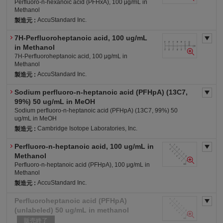
Perfluoro-n-hexanoic acid (PFHxA), 100 μg/mL in
Methanol
AccuStandard Inc.
製造元 :
7H-Perfluoroheptanoic acid, 100 ug/mL
労・表
労・有2
労・S
危4-ア(水)
in Methanol
7H-Perfluoroheptanoic acid, 100 μg/mL in
Methanol
AccuStandard Inc.
製造元 :
Sodium perfluoro-n-heptanoic acid (PFHpA) (13C7,
労・表
労・有2
労・S
危4-ア(水)
99%) 50 ug/mL in MeOH
Sodium perfluoro-n-heptanoic acid (PFHpA) (13C7, 99%) 50
ug/mL in MeOH
Cambridge Isotope Laboratories, Inc.
製造元 :
Perfluoro-n-heptanoic acid, 100 ug/mL in
労・表
労・有2
労・S
審・優
危4-ア(水)
Methanol
Perfluoro-n-heptanoic acid (PFHpA), 100 μg/mL in
Methanol
AccuStandard Inc.
製造元 :
Perfluoroheptanoic acid (PFHpA)
労・表
労・有2
労・S
危4-ア(水)
(unlabeled) 50 ug/mL in methanol
販売終了