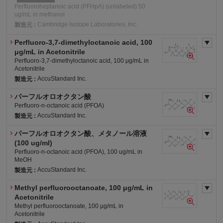
Perfluoroheptanoic acid (PFHpA) (unlabeled) 50
ug/mL in methanol
Cambridge Isotope Laboratories, Inc.
製造元 :
Perfluoro-3,7-dimethyloctanoic acid, 100
労・表
労・有2
労・S
危4-ア(水)
μg/mL in Acetonitrile
Perfluoro-3,7-dimethyloctanoic acid, 100 μg/mL in
Acetonitrile
AccuStandard Inc.
製造元 :
パーフルオロオクタン酸
危4-1(水)
労・表
労・S
審・優
劇
Perfluoro-n-octanoic acid (PFOA)
AccuStandard Inc.
製造元 :
パーフルオロオクタン酸、メタノール溶液
審・特1
PRTR1
労・表
労・S
(100 ug/ml)
Perfluoro-n-octanoic acid (PFOA), 100 ug/mL in
MeOH
AccuStandard Inc.
製造元 :
Methyl perfluorooctanoate, 100 μg/mL in
審・特1
労・表
労・有2
労・S
Acetonitrile
危4-ア(水)
Methyl perfluorooctanoate, 100 μg/mL in
Acetonitrile