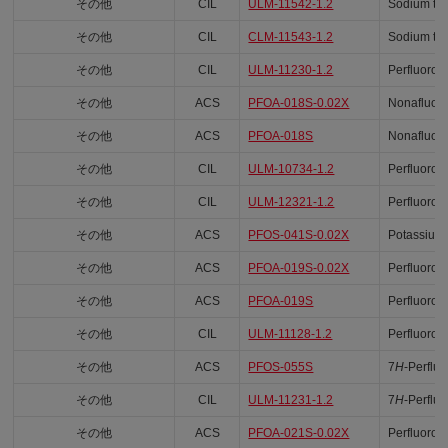
その他
CIL
ULM-11542-1.2
Sodium tet
その他
CIL
CLM-11543-1.2
Sodium tet
その他
CIL
ULM-11230-1.2
Perfluoro-
その他
ACS
PFOA-018S-0.02X
Nonafluoro
その他
ACS
PFOA-018S
Nonafluoro
その他
CIL
ULM-10734-1.2
Perfluoro-
その他
CIL
ULM-12321-1.2
Perfluoro-
その他
ACS
PFOS-041S-0.02X
Potassium 
その他
ACS
PFOA-019S-0.02X
Perfluoro(
その他
ACS
PFOA-019S
Perfluoro(
その他
CIL
ULM-11128-1.2
Perfluoro(
その他
ACS
PFOS-055S
7
H
-Perflu
その他
CIL
ULM-11231-1.2
7
H
-Perflu
その他
ACS
PFOA-021S-0.02X
Perfluoro(