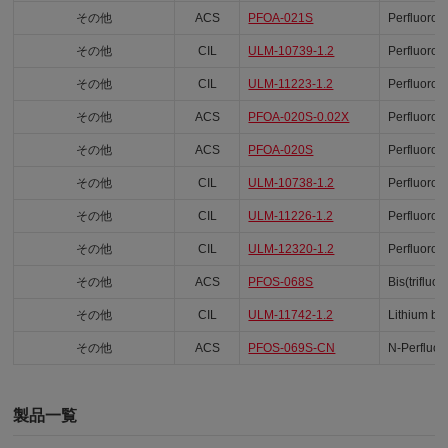
その他
ACS
PFOA-021S
Perfluoro(
その他
CIL
ULM-10739-1.2
Perfluoro-
その他
CIL
ULM-11223-1.2
Perfluoro-
その他
ACS
PFOA-020S-0.02X
Perfluoro-
その他
ACS
PFOA-020S
Perfluoro-
その他
CIL
ULM-10738-1.2
Perfluoro-
その他
CIL
ULM-11226-1.2
Perfluoro(
その他
CIL
ULM-12320-1.2
Perfluoro-
その他
ACS
PFOS-068S
Bis(triflu
その他
CIL
ULM-11742-1.2
Lithium bi
その他
ACS
PFOS-069S-CN
N-Perfluor
製品一覧