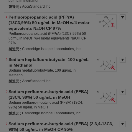
μg/mL in Methanol
AccuStandard Inc.
製造元 :
Perfluoropropanoic acid (PFPrA)
労・表
労・有2
労・S
危4-ア(水)
(13C3,99%) 50 ug/mL in MeOH w/4 molar
equivalents NaOH CP 97%
Perfluoropropanoic acid (PFPrA) (13C3,99%) 50
ug/mL in MeOH w/4 molar equivalents NaOH CP
97%
Cambridge Isotope Laboratories, Inc.
製造元 :
Sodium heptafluorobutyrate, 100 ug/mL
労・表
労・有2
労・S
危4-ア(水)
in Methanol
Sodium heptafluorobutyrate, 100 μg/mL in
Methanol
AccuStandard Inc.
製造元 :
Sodium perfluoro-n-butyric acid (PFBA)
労・表
労・有2
労・S
危4-ア(水)
(13C4, 99%) 50 ug/mL in MeOH
Sodium perfluoro-n-butyric acid (PFBA) (13C4,
99%) 50 ug/mL in MeOH
Cambridge Isotope Laboratories, Inc.
製造元 :
Sodium perfluoro-n-butyric acid (PFBA) (2,3,4-13C3,
労・表
労・有2
労・S
危4-ア(水)
99%) 50 ug/mL in MeOH CP 95%