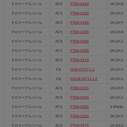
テロマーアルコール
ACS
FTOH-014S
1
H
,1
H
,8
H
-
テロマーアルコール
ACS
FTOH-016S
1
H
,1
H
,2
H
,
テロマーアルコール
ACS
FTOH-019S
1
H
,1
H
-Per
テロマーアルコール
ACS
FTOH-018S
1
H
,1
H
,9
H
テロマーアルコール
ACS
FTOH-034S
1
H
,1
H
,2
H
,
テロマーアルコール
ACS
FTOH-020S
1
H
,1
H
,10
テロマーアルコール
ACS
FTOH-021S
1
H
,1
H
,2
H
,
テロマーアルコール
CIL
ULM-10727-1.2
1
H
,1
H
,2
H
,
テロマーアルコール
CIL
CDLM-10712-1.2
1
H
,1
H
,2
H
,
テロマーアルコール
ACS
FTOH-022S
1
H
,1
H
-Per
テロマーアルコール
ACS
FTOH-024S
1
H
,1
H
,2
H
,
テロマーアルコール
ACS
FTOH-035S
3-(Perfluo
テロマーアルコール
ACS
FTOH-026S
1
H
,1
H
-Per
テロマーアルコール
ACS
FTOH-027S
1
H
,1
H
,2
H
,