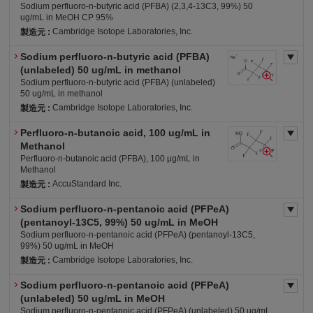
Sodium perfluoro-n-butyric acid (PFBA) (2,3,4-13C3, 99%) 50
ug/mL in MeOH CP 95%
Cambridge Isotope Laboratories, Inc.
製造元 :
Sodium perfluoro-n-butyric acid (PFBA)
労・表
労・有2
労・S
危4-ア(水)
(unlabeled) 50 ug/mL in methanol
Sodium perfluoro-n-butyric acid (PFBA) (unlabeled)
50 ug/mL in methanol
Cambridge Isotope Laboratories, Inc.
製造元 :
Perfluoro-n-butanoic acid, 100 ug/mL in
労・表
労・有2
労・S
危4-ア(水)
Methanol
Perfluoro-n-butanoic acid (PFBA), 100 μg/mL in
Methanol
AccuStandard Inc.
製造元 :
Sodium perfluoro-n-pentanoic acid (PFPeA)
労・表
労・有2
労・S
危4-ア(水)
(pentanoyl-13C5, 99%) 50 ug/mL in MeOH
Sodium perfluoro-n-pentanoic acid (PFPeA) (pentanoyl-13C5,
99%) 50 ug/mL in MeOH
Cambridge Isotope Laboratories, Inc.
製造元 :
Sodium perfluoro-n-pentanoic acid (PFPeA)
労・表
労・有2
労・S
危4-ア(水)
(unlabeled) 50 ug/mL in MeOH
Sodium perfluoro-n-pentanoic acid (PFPeA) (unlabeled) 50 ug/mL