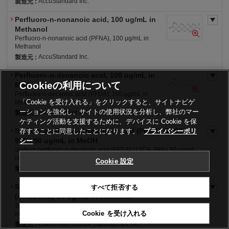
AccuStandard Inc.
製造元 :
Perfluoro-n-nonanoic acid, 100 ug/mL in
危4-1(水)
審・特1
労・表
労・S
Methanol
劇
Perfluoro-n-nonanoic acid (PFNA), 100 μg/mL in
Methanol
AccuStandard Inc.
製造元 :
Perfluoro-n-decanoic acid, 100 ug/mL in
労・表
労・有2
労・S
危4-ア(水)
Cookieの利用について
Methanol
Perfluoro-n-decanoic acid (PFDA), 100 μg/mL in
「Cookie を受け入れる」をクリックすると、サイトナビゲ
Methanol
ーションを強化し、サイトの使用状況を分析し、弊社のマー
AccuStandard Inc.
製造元 :
ケティング活動を支援するために、デバイスに Cookie を保
Sodium perfluoro-n-decanoic acid (PFDA) (13C9,
存することに同意したことになります。
プライバシーポリ
労・表
労・有2
労・S
危4-ア(水)
99%) 50 ug/mL in MeOH
シー
Sodium perfluoro-n-decanoic acid (PFDA) (13C9, 99%) 50 ug/mL
in MeOH
Cookie 設定
Cambridge Isotope Laboratories, Inc.
製造元 :
Sodium perfluoro-n-decanoic acid (PFDA)
すべて拒否する
労・表
労・有2
労・S
危4-ア(水)
(unlabeled) 50 ug/mL in methanol
Sodium perfluoro-n-decanoic acid (PFDA) (unlabeled) 50 ug/mL
Cookie を受け入れる
in methanol
Cambridge Isotope Laboratories, Inc.
製造元 :