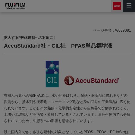
ページ番号：
W039081
拡大するPFAS規制への対応に！
AccuStandard社・CIL社 PFAS単品標準液
有機ふっ素化合物(PFAS)は、水や油をはじき、耐熱・耐薬品に優れるなどの
性質から、撥水剤や接着剤・コーティング剤など身の回りの工業製品に広く使
われています。しかしその熱的・化学的安定性から自然界で分解されにくく、
土壌や水環境などを汚染・蓄積しているとされています。また生体内でも分解
されにくいため、生態系への影響も懸念されています。
既に国内外でさまざまな規制の対象となっているPFOS・PFOA・PFHxSのほ