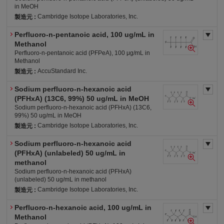
in MeOH
Cambridge Isotope Laboratories, Inc.
製造元 :
Perfluoro-n-pentanoic acid, 100 ug/mL in
労・表
労・有2
労・S
審・優
危4-ア(水)
Methanol
Perfluoro-n-pentanoic acid (PFPeA), 100 μg/mL in
Methanol
AccuStandard Inc.
製造元 :
Sodium perfluoro-n-hexanoic acid
労・表
労・有2
労・S
危4-ア(水)
(PFHxA) (13C6, 99%) 50 ug/mL in MeOH
Sodium perfluoro-n-hexanoic acid (PFHxA) (13C6,
99%) 50 ug/mL in MeOH
Cambridge Isotope Laboratories, Inc.
製造元 :
Sodium perfluoro-n-hexanoic acid
労・表
労・有2
労・S
審・優
(PFHxA) (unlabeled) 50 ug/mL in
危4-ア(水)
methanol
Sodium perfluoro-n-hexanoic acid (PFHxA)
(unlabeled) 50 ug/mL in methanol
Cambridge Isotope Laboratories, Inc.
製造元 :
Perfluoro-n-hexanoic acid, 100 ug/mL in
労・表
労・有2
労・S
審・優
Methanol
危4-ア(水)