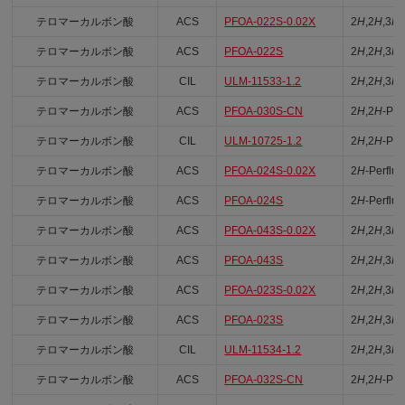
テロマーカルボン酸
ACS
PFOA-022S-0.02X
2
H
,2
H
,3
H
,
テロマーカルボン酸
ACS
PFOA-022S
2
H
,2
H
,3
H
,
テロマーカルボン酸
CIL
ULM-11533-1.2
2
H
,2
H
,3
H
,
テロマーカルボン酸
ACS
PFOA-030S-CN
2
H
,2
H
-Per
テロマーカルボン酸
CIL
ULM-10725-1.2
2
H
,2
H
-Per
テロマーカルボン酸
ACS
PFOA-024S-0.02X
2
H
-Perfluo
テロマーカルボン酸
ACS
PFOA-024S
2
H
-Perfluo
テロマーカルボン酸
ACS
PFOA-043S-0.02X
2
H
,2
H
,3
H
,
テロマーカルボン酸
ACS
PFOA-043S
2
H
,2
H
,3
H
,
テロマーカルボン酸
ACS
PFOA-023S-0.02X
2
H
,2
H
,3
H
,
テロマーカルボン酸
ACS
PFOA-023S
2
H
,2
H
,3
H
,
テロマーカルボン酸
CIL
ULM-11534-1.2
2
H
,2
H
,3
H
,
テロマーカルボン酸
ACS
PFOA-032S-CN
2
H
,2
H
-Per