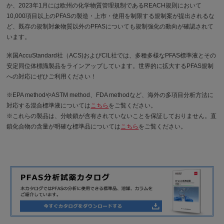
か、2023年1月には欧州の化学物質管理規制であるREACH規則において
10,000項目以上のPFASの製造・上市・使用を制限する規制案が提出されるな
ど、既存の規制対象物質以外のPFASについても規制強化の動向が確認されて
います。
米国AccuStandard社（ACS)およびCIL社では、多種多様なPFAS標準液とその
安定同位体標識製品をラインアップしています。世界的に拡大するPFAS規制
への対応にぜひご利用ください！
※EPA methodやASTM method、FDA methodなど、海外の多項目分析方法に
対応する混合標準液については
こちら
をご覧ください。
※これらの製品は、分岐鎖が含有されていないことを保証しておりません。直
鎖化合物の含量が明確な標準品については
こちら
をご覧ください。