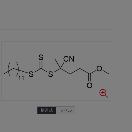
構造式
ラベル