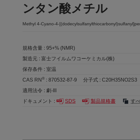
ンタン酸メチル
Methyl 4-Cyano-4-[(dodecylsulfanylthiocarbonyl)sulfanyl]p
規格含量 :
95+% (NMR)
製造元 :
富士フイルムワコーケミカル(株)
保存条件 :
室温
®
CAS RN
:
870532-87-9
分子式 :
C20H35NO2S3
適用法令 :
劇-III
ドキュメント :
SDS
製品規格書
す