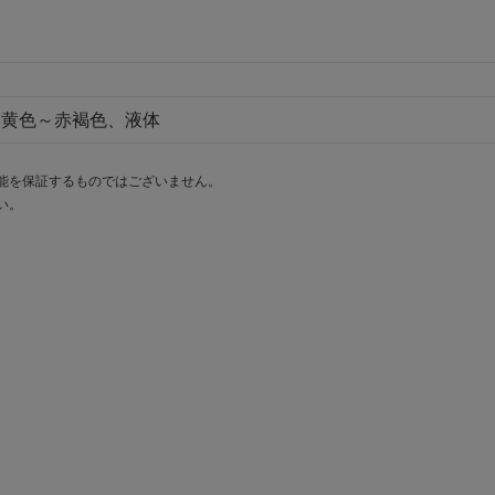
い黄色～赤褐色、液体
能を保証するものではございません。
い。
。