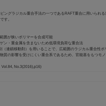
ビングラジカル重合手法の一つであるRAFT重合に用いられ
効です。
布範囲が狭いポリマーを合成可能
ロゲン・重金属を含まないため低環境負荷な重合法
FT剤（連鎖移動剤）を用いることで、広範囲のラジカル重合性
性物質の影響を受けにくい重合系であるため、官能基をもつモ
84, No.3(2016),p16)