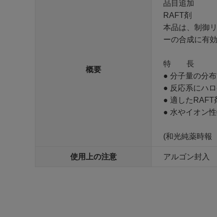
品目追加
RAFT剤
本品は、制御リ
ーの合成に有
特 長
概要
● 分子量の分
● 反応系にハ
● 適したRA
● 水やイオン
(和光純薬時報 Vol.
使用上の注意
アルゴン封入