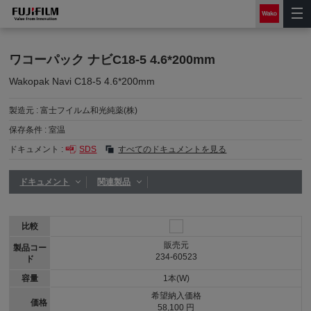
ワコーパック ナビC18-5 4.6*200mm
Wakopak Navi C18-5 4.6*200mm
製造元 :
富士フイルム和光純薬(株)
保存条件 :
室温
ドキュメント :
SDS
すべてのドキュメントを見る
ドキュメント
関連製品
比較
販売元
製品コー
234-60523
ド
容量
1本(W)
希望納入価格
価格
58,100 円