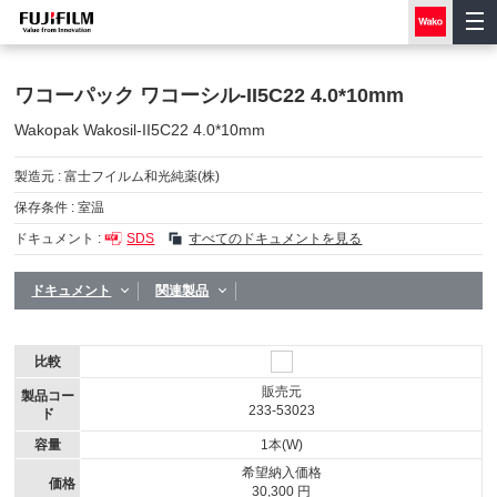
ワコーパック ワコーシル-II5C22 4.0*10mm
Wakopak Wakosil-II5C22 4.0*10mm
製造元 :
富士フイルム和光純薬(株)
保存条件 :
室温
ドキュメント :
SDS
すべてのドキュメントを見る
ドキュメント
関連製品
比較
販売元
製品コー
233-53023
ド
容量
1本(W)
希望納入価格
価格
30,300 円