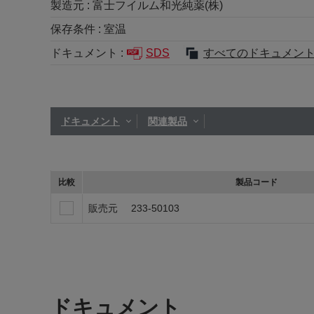
製造元 :
富士フイルム和光純薬(株)
保存条件 :
室温
ドキュメント :
SDS
すべてのドキュメン
ドキュメント
関連製品
比較
製品コード
販売元
233-50103
ドキュメント