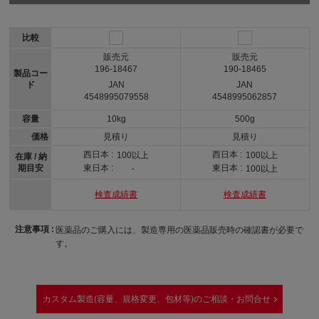
比較
販売元
販売元
196-18467
190-18465
製品コー
ド
JAN
JAN
4548995079558
4548995062857
容量
10kg
500g
価格
見積り
見積り
西日本 :
西日本 :
100以上
100以上
在庫 / 納
期目安
東日本 :
東日本 :
-
100以上
検査成績書
検査成績書
注意事項 :
医薬品のご購入には、製造専用の医薬品販売時の確認書が必要で
す。
カスタム製造(容量、規格変更、包材等)のご相談・お問合せ