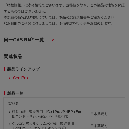
「物性情報」は参考情報でございます。規格値を除き、この製品の性能を保証
するものではございません。
本製品の品質及び性能については、本品の製品規格書をご確認ください。
なお目的のご研究に対しましては、予備検討を行う事をお勧めします。
®
同一CAS RN
一覧
関連製品
製品ラインアップ
CertiPro
製品一覧
製品名
精製白糖「製造専用」[CertiPro:JP,NF,Ph.Eur、
日本薬局方
低エンドトキシン保証(0.2EU/g未満)]
グルコン酸カルシウム水和物「製造専用」
日本薬局方
[CertiPro:JP、エンドトキシン保証]