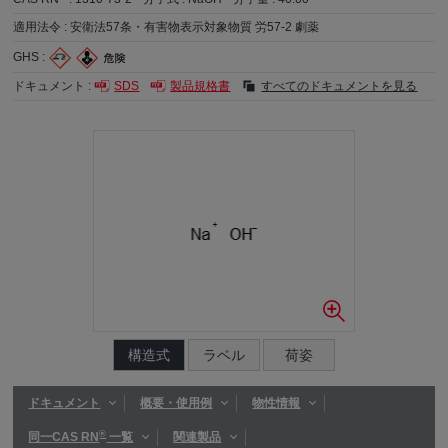
適用法令 :
安衛法57条・有害物表示対象物質 労57-2 劇薬
GHS :
ドキュメント :
SDS
製品規格書
すべてのドキュメントを見る
構造式
ラベル
荷姿
ドキュメント
概要・使用例
物性情報
®
同一CAS RN
一覧
関連製品