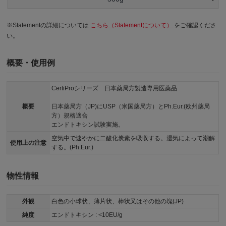
※Statementの詳細については
こちら（Statementについて）
をご確認くださ
い。
概要・使用例
CertiProシリーズ 日本薬局方製造専用医薬品
概要
日本薬局方（JP)にUSP（米国薬局方）とPh.Eur.(欧州薬局
方）規格適合
エンドトキシン試験実施。
空気中で速やかに二酸化炭素を吸収する。湿気によって潮解
使用上の注意
する。(Ph.Eur.)
物性情報
外観
白色の小球状、薄片状、棒状又はその他の塊(JP)
純度
エンドトキシン : <10EU/g