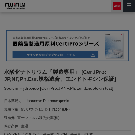
水酸化ナトリウム「製造専用」 [CertiPro:
JP,NF,Ph.Eur.規格適合、エンドトキシン保証]
Sodium Hydroxide [CertiPro:JP,NF,Ph.Eur.,Endotoxin test]
日本薬局方
Japanese Pharmacopoeia
規格含量 :
95.0+% (NaOH)(Titration)(JP)
製造元 :
富士フイルム和光純薬(株)
保存条件 :
室温
®
CAS RN
:
1310-73-2
分子式 :
NaOH
分子量 :
40.00