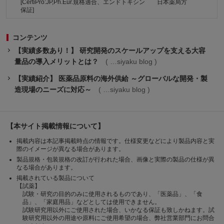
[CertiPro:JP,Ph.Eur.規格適合、エンドトキシン
日本薬局方
保証]
コンテンツ
【実績多数あり！】 研究開発のスケールアップを支える大容
量品の導入メリットとは？
siyaku blog
【実績紹介】 医薬品原料の海外供給 ～グローバルな開発・製
造現場のニーズに対応～
siyaku blog
【本サイト掲載情報について】
掲載内容は本記事掲載時点の情報です。仕様変更などにより製品内容と実
際のイメージが異なる場合があります。
製品規格・包装規格の改訂が行われた場合、画像と実際の製品の仕様が異
なる場合があります。
掲載されている製品について
【試薬】
試験・研究の目的のみに使用されるものであり、「医薬品」、「食
品」、「家庭用品」などとしては使用できません。
試験研究用以外にご使用された場合、いかなる保証も致しかねます。試
験研究用以外の用途や原料にご使用希望の場合、弊社営業部門にお問合