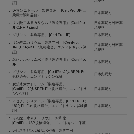
品規格
証]
D-マンニトール 「製造専用」 [CertiPro: JP(三
日本薬局方
薬局方調和品目)]
リン酸二水素カリウム「製造専用」 [CertiPro:
日本薬局方外医薬
JPC,NF,Ph.Eur.]
品規格
グリシン「製造専用」 [CertiPro: JP]
日本薬局方
リン酸二カリウム「製造専用」 [CertiPro:
日本薬局方外医薬
JPC,USP,Ph.Eur.規格適合、エンドトキシン保
品規格
証]
塩化カルシウム水和物「製造専用」 [CertiPro:
日本薬局方
JP]
グリシン「製造専用」[CertiPro:JP,USP,Ph.Eur.
日本薬局方
規格適合、エンドトキシン保証]
炭酸水素ナトリウム「製造専用」
[CertiPro:JP,USP,Ph.Eur.規格適合、エンドトキ
日本薬局方
シン保証]
アセチルシステイン「製造専用」[CertiPro:JP,
USP, Ph.Eur. 規格適合、エンドトキシン試験保
日本薬局方
証]
りん酸二水素ナトリウム一水和物
[CertiPro:USP.規格適合、エンドトキシン保証]
L-ヒスチジン塩酸塩水和物「製造専用」