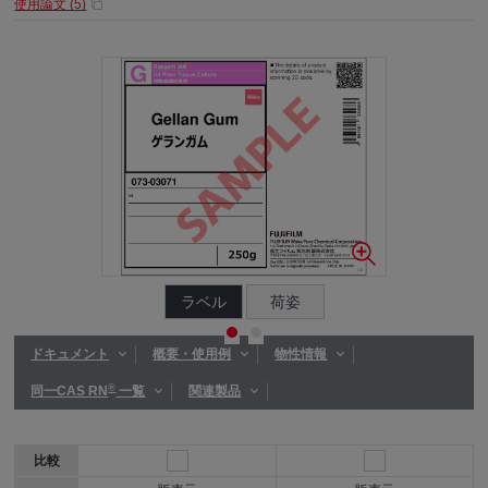
使用論文 (
5
)
ラベル
荷姿
ドキュメント
概要・使用例
物性情報
®
同一CAS RN
一覧
関連製品
比較