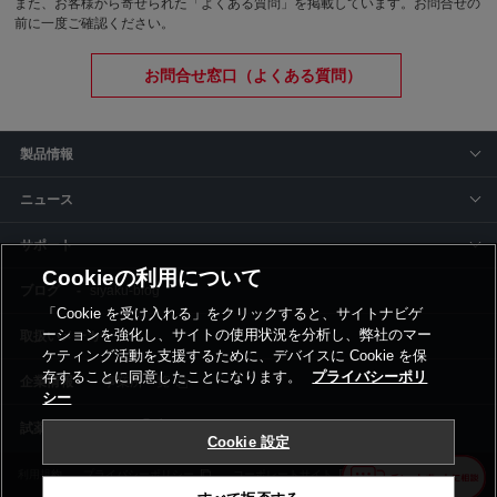
また、お客様から寄せられた「よくある質問」を掲載しています。お問合せの
前に一度ご確認ください。
お問合せ窓口（よくある質問）
製品情報
ニュース
サポート
Cookieの利用について
siyaku-blog
「Cookie を受け入れる」をクリックすると、サイトナビゲ
ーションを強化し、サイトの使用状況を分析し、弊社のマー
取扱いメーカー
ケティング活動を支援するために、デバイスに Cookie を保
存することに同意したことになります。
プライバシーポリ
事業所一覧
シー
Cookie 設定
利用規約
プライバシーポリシー
コーポレートサイト
Cookie設定