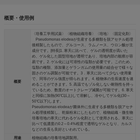
概要・使用例
〈培養工学用試薬〉〈植物組織培養〉〈培地〉〈固定化剤〉
Pseudomonas elodeaが生産する多糖類を脱アセチル処理
後精製したもので、グルコース、ラムノース、ウロン酸が主
成分です。[特長]1. 寒天に比べて、ゲルの透明度が高いた
め、ゲル化した固型培地が透明であり、培地内部の観察が容
易です。2. ゲル化には可溶性の塩類が必要です。このため、
塩類の種類、添加量とゲランガムの使用量の組合せで様々な
固さのゲル調製が可能です。3．寒天に比べて少ない使用量
で、同等のゲル強度が得られます。4. 植物体の生長速度を速
概要
めることができます。5. 高温でもゾル化しない耐熱性を持っ
ているため、数度のオートクレーブ滅菌が可能です。6. 寒天
と同様に加熱(90℃以上)して溶解し、冷やしてゲル化(30～
50℃以下)します。
Pseudomonas elodeaが菌体外に生産する多糖類を脱アセチ
ル処理後精製し、乾燥粉末にしたもので、植物組織・微生物
培養培地の寒天に代わるゲル化剤として使用される。寒天に
比べて低濃度の0.2～0.4%程度で透明なゲルとなり、カルス
などの生長も良好といわれている。
用途
植物組織の培養培地調製用。