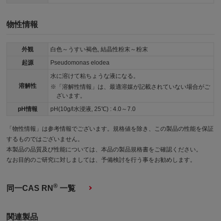
物性情報
外観
白色～うすい褐色, 結晶性粉末～粉末
起源
Pseudomonas elodea
水に溶けて粘ちょうな液になる。
溶解性
「溶解性情報」は、最適溶媒が記載されていない場合がご
ざいます。
pH情報
pH(10g/l水浸液, 25℃) : 4.0～7.0
「物性情報」は参考情報でございます。規格値を除き、この製品の性能を保証
するものではございません。
本製品の品質及び性能については、本品の製品規格書をご確認ください。
なお目的のご研究に対しましては、予備検討を行う事をお勧めします。
®
同一CAS RN
一覧
関連製品