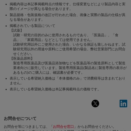
掲載内容は本記事掲載時点の情報です。仕様変更などにより製品内容と実
際のイメージが異なる場合があります。
製品規格・包装規格の改訂が行われた場合、画像と実際の製品の仕様が異
なる場合があります。
掲載されている製品について
【試薬】
試験・研究の目的のみに使用されるものであり、「医薬品」、「食
品」、「家庭用品」などとしては使用できません。
試験研究用以外にご使用された場合、いかなる保証も致しかねます。試
験研究用以外の用途や原料にご使用希望の場合、弊社営業部門にお問合
せください。
【医薬品原料】
製造専用医薬品及び医薬品添加物などを医薬品等の製造原料として製造
業者向けに販売しています。製造専用医薬品(製品名に製造専用の表示が
あるもの)のご購入には、確認書が必要です。
表示している希望納入価格は「本体価格のみ」で消費税等は含まれており
ません。
表示している希望納入価格は本記事掲載時点の価格です。
お問合せについて
お問合せ等につきましては、「
お問合せ窓口
」からお問合せください。