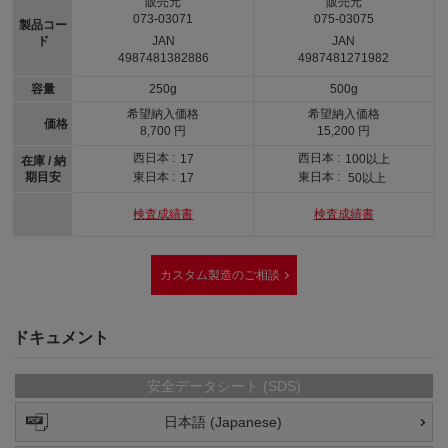
販売元
販売元
073-03071
075-03075
製品コー
ド
JAN
JAN
4987481382886
4987481271982
容量
250g
500g
希望納入価格
希望納入価格
価格
8,700 円
15,200 円
西日本 :
西日本 :
17
100以上
在庫 / 納
期目安
東日本 :
東日本 :
17
50以上
検査成績書
検査成績書
カスタム製造のご相談
ドキュメント
安全データシート (SDS)
日本語 (Japanese)