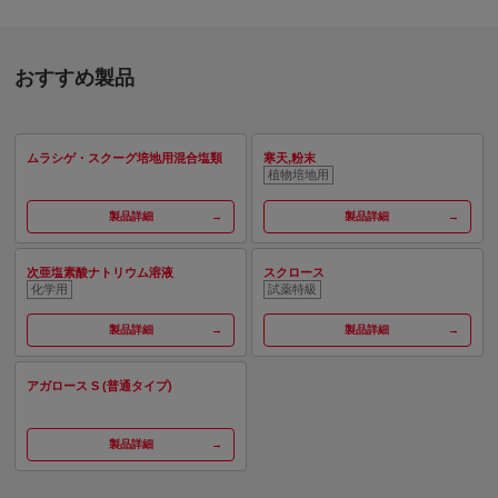
おすすめ製品
ムラシゲ・スクーグ培地用混合塩類
寒天,粉末
植物培地用
製品詳細
製品詳細
次亜塩素酸ナトリウム溶液
スクロース
化学用
試薬特級
製品詳細
製品詳細
アガロース S (普通タイプ)
製品詳細