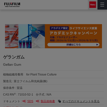
ゲランガム
Gellan Gum
植物組織培養用
for Plant Tissue Culture
製造元 :
富士フイルム和光純薬(株)
保存条件 :
室温
®
CAS RN
:
71010-52-1
分子式 :
N/A
ドキュメント :
SDS
製品規格書
すべてのドキュメントを見る