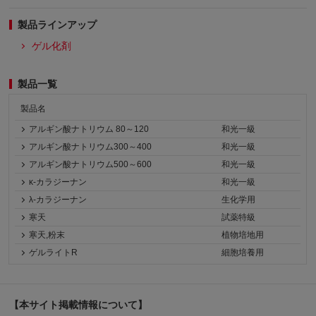
製品ラインアップ
ゲル化剤
製品一覧
製品名
アルギン酸ナトリウム 80～120
和光一級
アルギン酸ナトリウム300～400
和光一級
アルギン酸ナトリウム500～600
和光一級
κ-カラジーナン
和光一級
λ-カラジーナン
生化学用
寒天
試薬特級
寒天,粉末
植物培地用
ゲルライトR
細胞培養用
【本サイト掲載情報について】