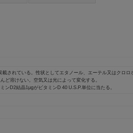
に収載されている。性状としてエタノール、エーテル又はクロ
とんど溶けない。空気又は光によって変化する。
ンD2結晶1μgがビタミンD 40 U.S.P.単位に当たる。