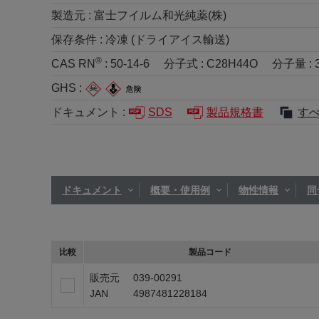
製造元 :
富士フイルム和光純薬(株)
保存条件 :
冷凍 (ドライアイス輸送)
®
CAS RN
:
50-14-6
分子式 :
C28H44O
分子量 :
GHS :
ドキュメント :
SDS
製品規格書
す
ドキュメント
概要・使用例
物性情報
同
比較
製品コード
販売元
039-00291
JAN
4987481228184