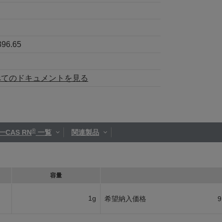
396.65
べてのドキュメントを見る
®
一CAS RN
一覧
関連製品
容量
1g
希望納入価格
9