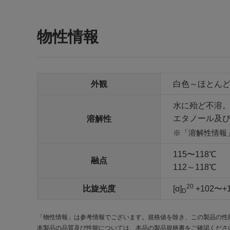
物性情報
外観
白色～ほとんど
水に殆ど不溶。
エタノール及
溶解性
「溶解性情報
115〜118℃
融点
112～118℃
20
比旋光度
[α]
+102〜+10
D
「物性情報」は参考情報でございます。規格値を除き、この製品の性
本製品の品質及び性能については、本品の製品規格書をご確認くださ