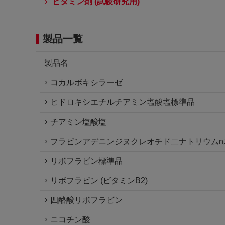
ビタミン剤 (試験研究用)
製品一覧
製品名
コカルボキシラーゼ
ヒドロキシエチルチアミン塩酸塩標準品
チアミン塩酸塩
フラビンアデニンジヌクレオチド二ナトリウムn
リボフラビン標準品
リボフラビン (ビタミンB2)
四酪酸リボフラビン
ニコチン酸