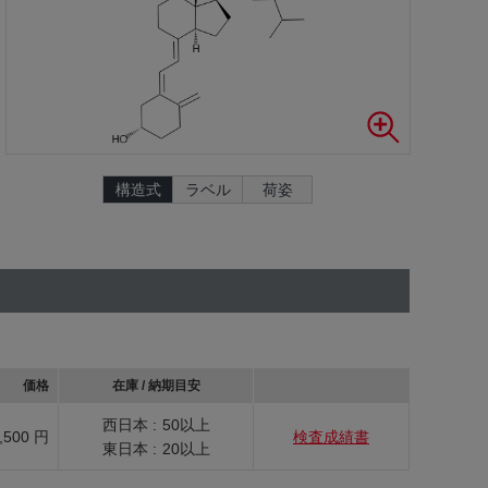
構造式
ラベル
荷姿
価格
在庫 / 納期目安
西日本 :
50以上
,500 円
検査成績書
東日本 :
20以上