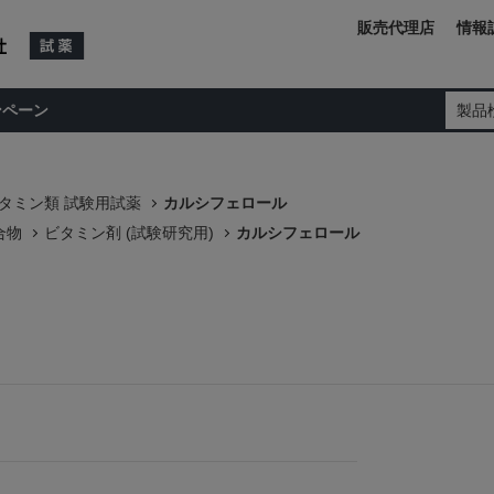
販売代理店
情報
ンペーン
製品
タミン類 試験用試薬
カルシフェロール
合物
ビタミン剤 (試験研究用)
カルシフェロール