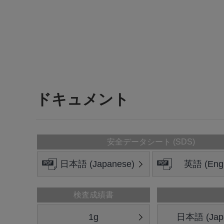
ドキュメント
安全データシート (SDS)
日本語 (Japanese)
英語 (Engl
検査成績書
1g
日本語 (Jap