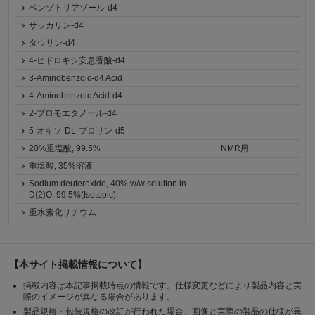
ベンゾトリアゾール-d4
サッカリン-d4
タウリン-d4
4-ヒドロキシ安息香酸-d4
3-Aminobenzoic-d4 Acid
4-Aminobenzoic Acid-d4
2-ブロモエタノール-d4
5-オキソ-DL-プロリン-d5
20%重塩酸, 99.5%
NMR用
重塩酸, 35%溶液
Sodium deuteroxide, 40% w/w solution in
D{2}O, 99.5%(Isotopic)
重水素化リチウム
【本サイト掲載情報について】
掲載内容は本記事掲載時点の情報です。仕様変更などにより製品内容と実
際のイメージが異なる場合があります。
製品規格・包装規格の改訂が行われた場合、画像と実際の製品の仕様が異