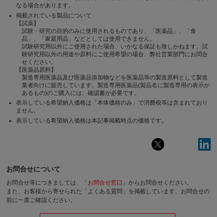
なる場合があります。
掲載されている製品について
【試薬】
試験・研究の目的のみに使用されるものであり、「医薬品」、「食
品」、「家庭用品」などとしては使用できません。
試験研究用以外にご使用された場合、いかなる保証も致しかねます。試
験研究用以外の用途や原料にご使用希望の場合、弊社営業部門にお問合
せください。
【医薬品原料】
製造専用医薬品及び医薬品添加物などを医薬品等の製造原料として製造
業者向けに販売しています。製造専用医薬品(製品名に製造専用の表示が
あるもの)のご購入には、確認書が必要です。
表示している希望納入価格は「本体価格のみ」で消費税等は含まれており
ません。
表示している希望納入価格は本記事掲載時点の価格です。
お問合せについて
お問合せ等につきましては、「
お問合せ窓口
」からお問合せください。
また、お客様から寄せられた「よくある質問」を掲載しています。お問合せの
前に一度ご確認ください。