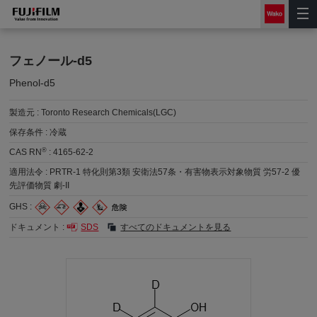
フェノール-d5
Phenol-d5
製造元 :
Toronto Research Chemicals(LGC)
保存条件 :
冷蔵
®
CAS RN
:
4165-62-2
適用法令 :
PRTR-1 特化則第3類 安衛法57条・有害物表示対象物質 労57-2 優
先評価物質 劇-II
GHS :
ドキュメント :
SDS
すべてのドキュメントを見る