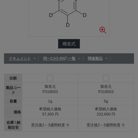
構造式
®
ドキュメント
同一CAS RN
一覧
関連製品
比較
製造元
製造元
製品コー
P318003
P318003
ド
容量
1g
5g
希望納入価格
希望納入価格
価格
57,300 円
232,600 円
在庫 / 納
受注後2～3週間程度 ※
受注後2～3週間程度 ※
期目安