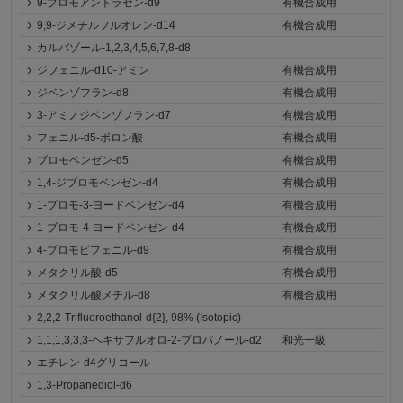
9-ブロモアントラセン-d9
有機合成用
9,9-ジメチルフルオレン-d14
有機合成用
カルバゾール-1,2,3,4,5,6,7,8-d8
ジフェニル-d10-アミン
有機合成用
ジベンゾフラン-d8
有機合成用
3-アミノジベンゾフラン-d7
有機合成用
フェニル-d5-ボロン酸
有機合成用
ブロモベンゼン-d5
有機合成用
1,4-ジブロモベンゼン-d4
有機合成用
1-ブロモ-3-ヨードベンゼン-d4
有機合成用
1-ブロモ-4-ヨードベンゼン-d4
有機合成用
4-ブロモビフェニル-d9
有機合成用
メタクリル酸-d5
有機合成用
メタクリル酸メチル-d8
有機合成用
2,2,2-Trifluoroethanol-d{2}, 98% (Isotopic)
1,1,1,3,3,3-ヘキサフルオロ-2-プロパノール-d2
和光一級
エチレン-d4グリコール
1,3-Propanediol-d6