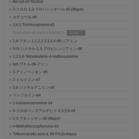
Benzyl-d7 Alcohol
2-クロロ-1,3-プロパンジオール-d5 (Major)
カテコール-d4
2,4,5-Trichlorophenol-d2
Guanidine-d5 Hydrochloride-d
販売終了
1,4-ブタン-1,1,2,2,3,3,4,4-d8-ジアミン
N,N-ジメチル-1,3-プロピレンジアミン-d6
2,3,5,6-Tetradeuterio-4-methoxyaniline
tert-ブチル-d9-アミン
3-アミノペンタン-d5
2-トルイジン-d7
2,6-ジメチルアニリン-d6
ベンゾカイン-d4
2-Iodobenzenamine-d4
4-クロロベンズアルデヒド-2,3,5,6-d4
2,3-ブタンジオン-d6 (Major)
4-Methylbenzophenone-d3
Trifluoroacetic acid-d, 99.5%(Isotopic)