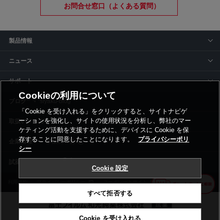
お問合せ窓口（よくある質問）
製品情報
ニュース
サポート
Cookieの利用について
siyaku-blog
「Cookie を受け入れる」をクリックすると、サイトナビゲ
ーションを強化し、サイトの使用状況を分析し、弊社のマー
取扱いメーカー
ケティング活動を支援するために、デバイスに Cookie を保
存することに同意したことになります。
プライバシーポリ
事業所一覧
シー
Cookie 設定
利用規約
プライバシーポリシー
コーポレートサイト
Cookie設定
すべて拒否する
Cookie を受け入れる