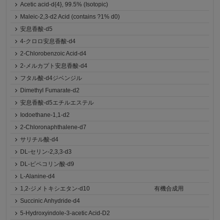
Acetic acid-d{4}, 99.5% (Isotopic)
Maleic-2,3-d2 Acid (contains ?1% d0)
安息香酸-d5
4-クロロ安息香酸-d4
2-Chlorobenzoic Acid-d4
2-メルカプト安息香酸-d4
フタル酸-d4ジベンジル
Dimethyl Fumarate-d2
安息香酸-d5エチルエステル
Iodoethane-1,1-d2
2-Chloronaphthalene-d7
サリチル酸-d4
DL-セリン-2,3,3-d3
DL-ピペコリン酸-d9
L-Alanine-d4
1,2-ジメトキシエタン-d10
有機合成用
Succinic Anhydride-d4
5-Hydroxyindole-3-acetic Acid-D2