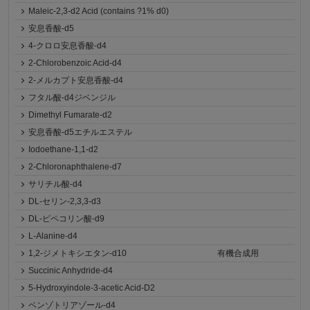
Maleic-2,3-d2 Acid (contains ?1% d0)
安息香酸-d5
4-クロロ安息香酸-d4
2-Chlorobenzoic Acid-d4
2-メルカプト安息香酸-d4
フタル酸-d4ジベンジル
Dimethyl Fumarate-d2
安息香酸-d5エチルエステル
Iodoethane-1,1-d2
2-Chloronaphthalene-d7
サリチル酸-d4
DL-セリン-2,3,3-d3
DL-ピペコリン酸-d9
L-Alanine-d4
1,2-ジメトキシエタン-d10
有機合成用
Succinic Anhydride-d4
5-Hydroxyindole-3-acetic Acid-D2
ベンゾトリアゾール-d4