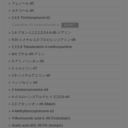
フェノール-d5
カテコール-d4
2,4,5-Trichlorophenol-d2
Guanidine-d5 Hydrochloride-d
販売終了
1,4-ブタン-1,1,2,2,3,3,4,4-d8-ジアミン
N,N-ジメチル-1,3-プロピレンジアミン-d6
2,3,5,6-Tetradeuterio-4-methoxyaniline
tert-ブチル-d9-アミン
3-アミノペンタン-d5
2-トルイジン-d7
2,6-ジメチルアニリン-d6
ベンゾカイン-d4
2-Iodobenzenamine-d4
4-クロロベンズアルデヒド-2,3,5,6-d4
2,3-ブタンジオン-d6 (Major)
4-Methylbenzophenone-d3
Trifluoroacetic acid-d, 99.5%(Isotopic)
Acetic acid-d{4}, 99.5% (Isotopic)