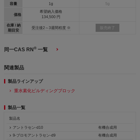
容量
1g
5g
希望納入価格
価格
134,500 円
在庫 / 納
受注後2～3週間程度 ※
販売終了
期目安
®
同一CAS RN
一覧
関連製品
製品ラインアップ
重水素化ビルディングブロック
製品一覧
製品名
アントラセン-d10
有機合成用
9-ブロモアントラセン-d9
有機合成用