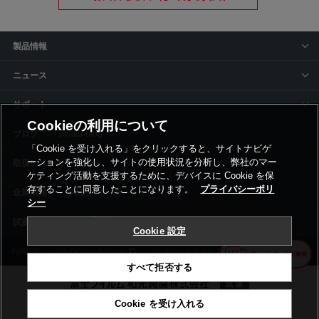
製品情報
ニュース
サポート
Cookieの利用について
siyaku-blog
「Cookie を受け入れる」をクリックすると、サイトナビゲ
ーションを強化し、サイトの使用状況を分析し、弊社のマー
取扱いメーカー
ケティング活動を支援するために、デバイスに Cookie を保
存することに同意したことになります。
プライバシーポリ
事業所一覧
シー
Cookie 設定
利用規約
プライバシーポリシー
コーポレートサイト
Cookie設定
すべて拒否する
Cookie を受け入れる
©富士フイルム和光純薬株式会社