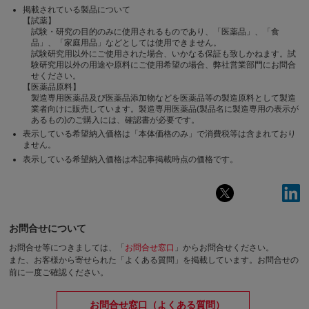
掲載されている製品について
【試薬】
試験・研究の目的のみに使用されるものであり、「医薬品」、「食
品」、「家庭用品」などとしては使用できません。
試験研究用以外にご使用された場合、いかなる保証も致しかねます。試
験研究用以外の用途や原料にご使用希望の場合、弊社営業部門にお問合
せください。
【医薬品原料】
製造専用医薬品及び医薬品添加物などを医薬品等の製造原料として製造
業者向けに販売しています。製造専用医薬品(製品名に製造専用の表示が
あるもの)のご購入には、確認書が必要です。
表示している希望納入価格は「本体価格のみ」で消費税等は含まれており
ません。
表示している希望納入価格は本記事掲載時点の価格です。
お問合せについて
お問合せ等につきましては、「
お問合せ窓口
」からお問合せください。
また、お客様から寄せられた「よくある質問」を掲載しています。お問合せの
前に一度ご確認ください。
お問合せ窓口（よくある質問）