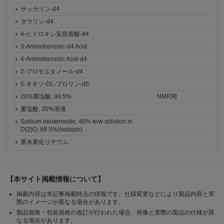
サッカリン-d4
タウリン-d4
4-ヒドロキシ安息香酸-d4
3-Aminobenzoic-d4 Acid
4-Aminobenzoic Acid-d4
2-ブロモエタノール-d4
5-オキソ-DL-プロリン-d5
20%重塩酸, 99.5%
NMR用
重塩酸, 35%溶液
Sodium deuteroxide, 40% w/w solution in
D{2}O, 99.5%(Isotopic)
重水素化リチウム
【本サイト掲載情報について】
掲載内容は本記事掲載時点の情報です。仕様変更などにより製品内容と実
際のイメージが異なる場合があります。
製品規格・包装規格の改訂が行われた場合、画像と実際の製品の仕様が異
なる場合があります。