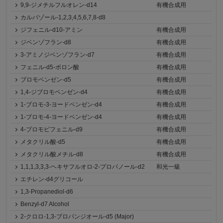
9,9-ジメチルフルオレン-d14
有機合成用
カルバゾール-1,2,3,4,5,6,7,8-d8
ジフェニル-d10-アミン
有機合成用
ジベンゾフラン-d8
有機合成用
3-アミノジベンゾフラン-d7
有機合成用
フェニル-d5-ボロン酸
有機合成用
ブロモベンゼン-d5
有機合成用
1,4-ジブロモベンゼン-d4
有機合成用
1-ブロモ-3-ヨードベンゼン-d4
有機合成用
1-ブロモ-4-ヨードベンゼン-d4
有機合成用
4-ブロモビフェニル-d9
有機合成用
メタクリル酸-d5
有機合成用
メタクリル酸メチル-d8
有機合成用
1,1,1,3,3,3-ヘキサフルオロ-2-プロパノール-d2
和光一級
エチレン-d4グリコール
1,3-Propanediol-d6
Benzyl-d7 Alcohol
2-クロロ-1,3-プロパンジオール-d5 (Major)