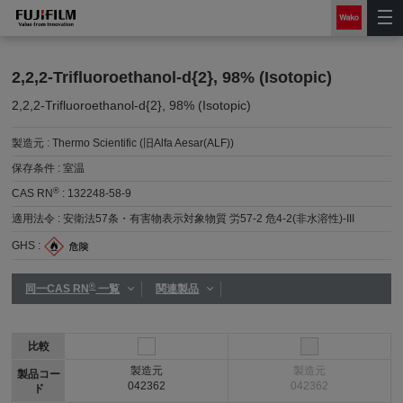
2,2,2-Trifluoroethanol-d{2}, 98% (Isotopic)
2,2,2-Trifluoroethanol-d{2}, 98% (Isotopic)
製造元 :
Thermo Scientific (旧Alfa Aesar(ALF))
保存条件 :
室温
®
CAS RN
:
132248-58-9
適用法令 :
安衛法57条・有害物表示対象物質 労57-2 危4-2(非水溶性)-III
GHS :
®
同一CAS RN
一覧
関連製品
比較
製造元
製造元
製品コー
042362
042362
ド