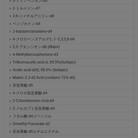
3-アミノペンタン-d5
2-トルイジン-d7
2,6-ジメチルアニリン-d6
ベンゾカイン-d4
2-Iodobenzenamine-d4
4-クロロベンズアルデヒド-2,3,5,6-d4
2,3-ブタンジオン-d6 (Major)
4-Methylbenzophenone-d3
Trifluoroacetic acid-d, 99.5%(Isotopic)
Acetic acid-d{4}, 99.5% (Isotopic)
Maleic-2,3-d2 Acid (contains ?1% d0)
安息香酸-d5
4-クロロ安息香酸-d4
2-Chlorobenzoic Acid-d4
2-メルカプト安息香酸-d4
フタル酸-d4ジベンジル
Dimethyl Fumarate-d2
安息香酸-d5エチルエステル