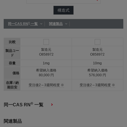
構造式
®
同一CAS RN
一覧
関連製品
比較
製造元
製造元
製品コー
O858972
O858972
ド
容量
1mg
10mg
希望納入価格
希望納入価格
価格
80,000 円
576,000 円
在庫 / 納
受注後2～3週間程度 ※
受注後2～3週間程度 ※
期目安
®
同一CAS RN
一覧
関連製品