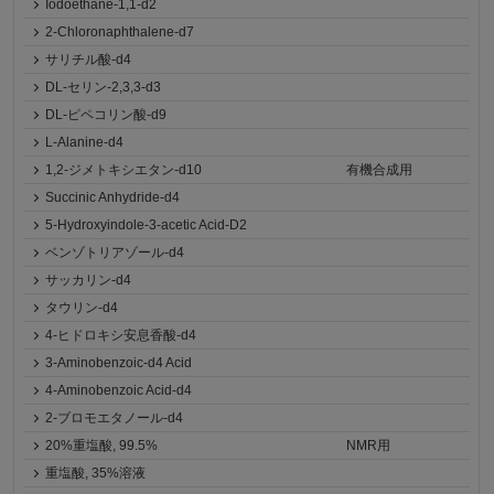
Iodoethane-1,1-d2
2-Chloronaphthalene-d7
サリチル酸-d4
DL-セリン-2,3,3-d3
DL-ピペコリン酸-d9
L-Alanine-d4
1,2-ジメトキシエタン-d10
有機合成用
Succinic Anhydride-d4
5-Hydroxyindole-3-acetic Acid-D2
ベンゾトリアゾール-d4
サッカリン-d4
タウリン-d4
4-ヒドロキシ安息香酸-d4
3-Aminobenzoic-d4 Acid
4-Aminobenzoic Acid-d4
2-ブロモエタノール-d4
20%重塩酸, 99.5%
NMR用
重塩酸, 35%溶液