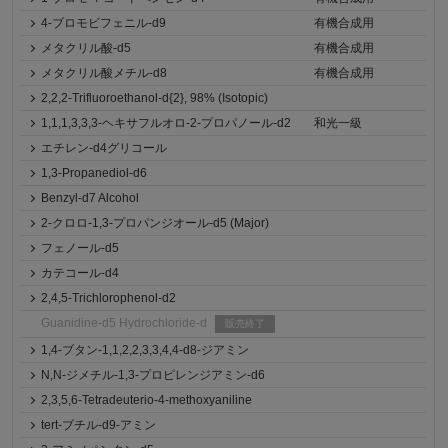
4-ブロモビフェニル-d9
有機合成用
メタクリル酸-d5
有機合成用
メタクリル酸メチル-d8
有機合成用
2,2,2-Trifluoroethanol-d{2}, 98% (Isotopic)
1,1,1,3,3,3-ヘキサフルオロ-2-プロパノール-d2
和光一級
エチレン-d4グリコール
1,3-Propanediol-d6
Benzyl-d7 Alcohol
2-クロロ-1,3-プロパンジオール-d5 (Major)
フェノール-d5
カテコール-d4
2,4,5-Trichlorophenol-d2
Guanidine-d5 Hydrochloride-d
販売終了
1,4-ブタン-1,1,2,2,3,3,4,4-d8-ジアミン
N,N-ジメチル-1,3-プロピレンジアミン-d6
2,3,5,6-Tetradeuterio-4-methoxyaniline
tert-ブチル-d9-アミン