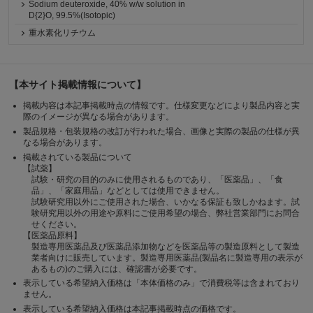
Sodium deuteroxide, 40% w/w solution in
D{2}O, 99.5%(Isotopic)
重水素化リチウム
【本サイト掲載情報について】
掲載内容は本記事掲載時点の情報です。仕様変更などにより製品内容と実
際のイメージが異なる場合があります。
製品規格・包装規格の改訂が行われた場合、画像と実際の製品の仕様が異
なる場合があります。
掲載されている製品について
【試薬】
試験・研究の目的のみに使用されるものであり、「医薬品」、「食
品」、「家庭用品」などとしては使用できません。
試験研究用以外にご使用された場合、いかなる保証も致しかねます。試
験研究用以外の用途や原料にご使用希望の場合、弊社営業部門にお問合
せください。
【医薬品原料】
製造専用医薬品及び医薬品添加物などを医薬品等の製造原料として製造
業者向けに販売しています。製造専用医薬品(製品名に製造専用の表示が
あるもの)のご購入には、確認書が必要です。
表示している希望納入価格は「本体価格のみ」で消費税等は含まれており
ません。
表示している希望納入価格は本記事掲載時点の価格です。