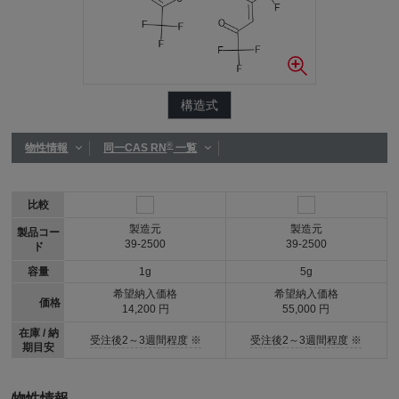
構造式
®
物性情報
同一CAS RN
一覧
比較
製造元
製造元
製品コー
39-2500
39-2500
ド
容量
1g
5g
希望納入価格
希望納入価格
価格
14,200 円
55,000 円
在庫 / 納
受注後2～3週間程度 ※
受注後2～3週間程度 ※
期目安
物性情報