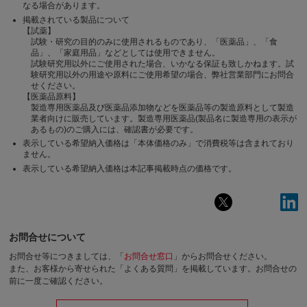
なる場合があります。
掲載されている製品について
【試薬】
試験・研究の目的のみに使用されるものであり、「医薬品」、「食
品」、「家庭用品」などとしては使用できません。
試験研究用以外にご使用された場合、いかなる保証も致しかねます。試
験研究用以外の用途や原料にご使用希望の場合、弊社営業部門にお問合
せください。
【医薬品原料】
製造専用医薬品及び医薬品添加物などを医薬品等の製造原料として製造
業者向けに販売しています。製造専用医薬品(製品名に製造専用の表示が
あるもの)のご購入には、確認書が必要です。
表示している希望納入価格は「本体価格のみ」で消費税等は含まれており
ません。
表示している希望納入価格は本記事掲載時点の価格です。
お問合せについて
お問合せ等につきましては、「
お問合せ窓口
」からお問合せください。
また、お客様から寄せられた「よくある質問」を掲載しています。お問合せの
前に一度ご確認ください。