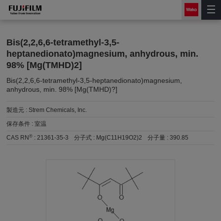
Bis(2,2,6,6-tetramethyl-3,5-
heptanedionato)magnesium, anhydrous, min.
98% [Mg(TMHD)2]
Bis(2,2,6,6-tetramethyl-3,5-heptanedionato)magnesium,
anhydrous, min. 98% [Mg(TMHD)?]
製造元 :
Strem Chemicals, Inc.
保存条件 :
室温
®
CAS RN
:
21361-35-3
分子式 :
Mg(C11H19O2)2
分子量 :
390.85