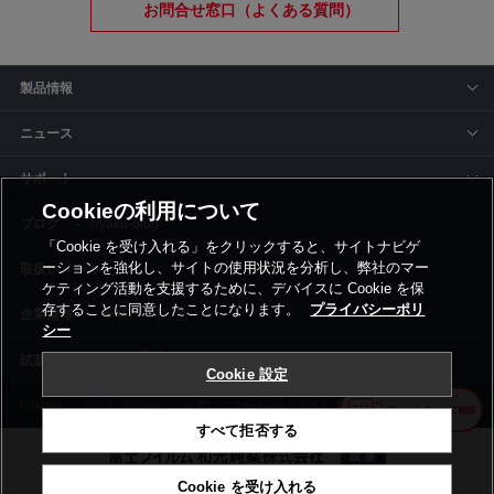
お問合せ窓口（よくある質問）
製品情報
ニュース
サポート
Cookieの利用について
siyaku-blog
「Cookie を受け入れる」をクリックすると、サイトナビゲ
ーションを強化し、サイトの使用状況を分析し、弊社のマー
取扱いメーカー
ケティング活動を支援するために、デバイスに Cookie を保
存することに同意したことになります。
プライバシーポリ
事業所一覧
シー
Cookie 設定
利用規約
プライバシーポリシー
コーポレートサイト
Cookie設定
すべて拒否する
Cookie を受け入れる
©富士フイルム和光純薬株式会社