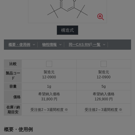
構造式
®
概要・使用例
物性情報
同一CAS RN
一覧
比較
製造元
製造元
製品コー
12-0900
12-0900
ド
容量
1g
5g
希望納入価格
希望納入価格
価格
31,800 円
126,900 円
在庫 / 納
受注後2～3週間程度 ※
受注後2～3週間程度 ※
期目安
概要・使用例