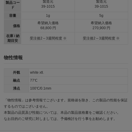
製造元
製造元
製品コー
39-1015
39-1015
ド
容量
1g
5g
希望納入価格
希望納入価格
価格
68,800 円
270,900 円
在庫 / 納
受注後2～3週間程度 ※
受注後2～3週間程度 ※
期目安
物性情報
外観
white xtl.
融点
77℃
沸点
100℃/0.1mm
「物性情報」は参考情報でございます。規格値を除き、この製品の性能を保証
するものではございません。
本製品の品質及び性能については、本品の製品規格書をご確認ください。
なお目的のご研究に対しましては、予備検討を行う事をお勧めします。