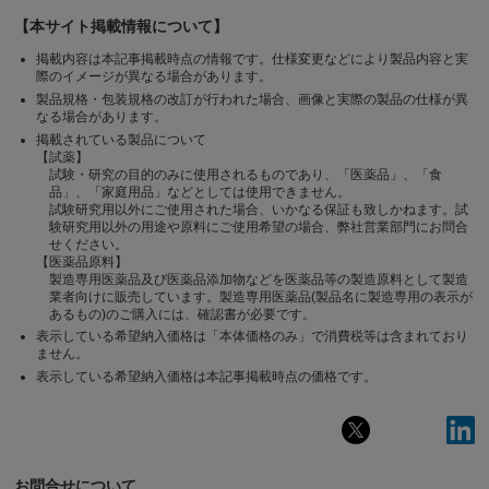
【本サイト掲載情報について】
掲載内容は本記事掲載時点の情報です。仕様変更などにより製品内容と実
際のイメージが異なる場合があります。
製品規格・包装規格の改訂が行われた場合、画像と実際の製品の仕様が異
なる場合があります。
掲載されている製品について
【試薬】
試験・研究の目的のみに使用されるものであり、「医薬品」、「食
品」、「家庭用品」などとしては使用できません。
試験研究用以外にご使用された場合、いかなる保証も致しかねます。試
験研究用以外の用途や原料にご使用希望の場合、弊社営業部門にお問合
せください。
【医薬品原料】
製造専用医薬品及び医薬品添加物などを医薬品等の製造原料として製造
業者向けに販売しています。製造専用医薬品(製品名に製造専用の表示が
あるもの)のご購入には、確認書が必要です。
表示している希望納入価格は「本体価格のみ」で消費税等は含まれており
ません。
表示している希望納入価格は本記事掲載時点の価格です。
お問合せについて