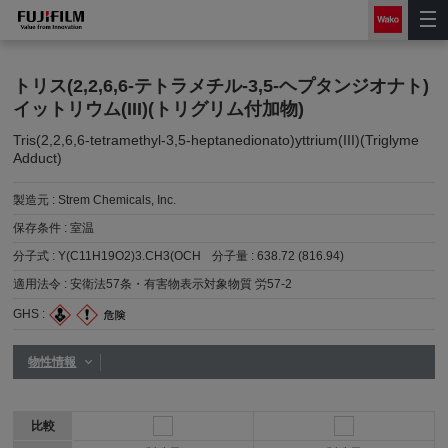
トリス(2,2,6,6-テトラメチル-3,5-ヘプタンジオナト)
イットリウム(III)(トリグリム付加物)
Tris(2,2,6,6-tetramethyl-3,5-heptanedionato)yttrium(III)(Triglyme
Adduct)
製造元 :
Strem Chemicals, Inc.
保存条件 :
室温
分子式 :
Y(C11H19O2)3.CH3(OCH
分子量 :
638.72 (816.94)
適用法令 :
安衛法57条・有害物表示対象物質 労57-2
GHS :
物性情報
比較