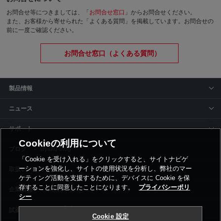
お問合せ等につきましては、「
お問合せ窓口
」からお問合せください。
また、お客様から寄せられた「よくある質問」を掲載しています。お問合せの
前に一度ご確認ください。
お問合せ窓口（よくある質問）
製品情報
ニュース
サポート
Cookieの利用について
siyaku-blog
「Cookie を受け入れる」をクリックすると、サイトナビゲ
ーションを強化し、サイトの使用状況を分析し、弊社のマー
取扱いメーカー
ケティング活動を支援するために、デバイスに Cookie を保
存することに同意したことになります。
プライバシーポリ
事業所一覧
シー
Cookie 設定