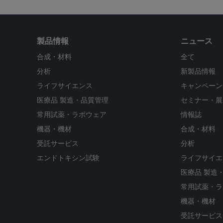
製品情報
ニュース
合成・材料
全て
分析
新製品情報
ライフサイエンス
キャンペーン
医療品 製造・品質管理
セミナー・展
常用試薬・ラボウェア
情報誌
機器・機材
合成・材料
受託サービス
分析
エンドトキシン試験
ライフサイエ
医療品 製造
常用試薬・ラ
機器・機材
受託サービス