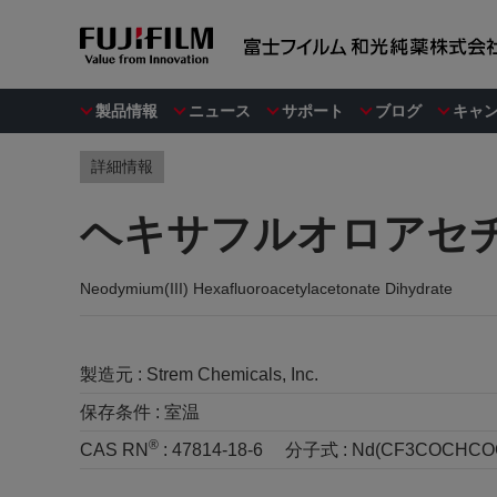
製品情報
ニュース
サポート
ブログ
キャ
詳細情報
ヘキサフルオロアセチル
Neodymium(III) Hexafluoroacetylacetonate Dihydrate
製造元 :
Strem Chemicals, Inc.
保存条件 :
室温
®
CAS RN
:
47814-18-6
分子式 :
Nd(CF3COCHCOC