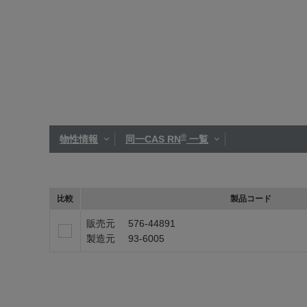
®
物性情報
同一CAS RN
一覧
比較
製品コード
販売元
576-44891
製造元
93-6005