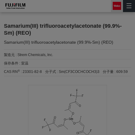
Samarium(III) trifluoroacetylacetonate (99.9%-
Sm) (REO)
Samarium(III) trifluoroacetylacetonate (99.9%-Sm) (REO)
製造元 :
Strem Chemicals, Inc.
保存条件 :
室温
®
CAS RN
:
23301-82-8
分子式 :
Sm(CF3COCHCOCH3)3
分子量 :
609.59