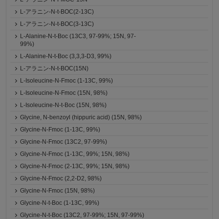
L-アラニン-N-t-BOC(2-13C)
L-アラニン-N-t-BOC(3-13C)
L-Alanine-N-t-Boc (13C3, 97-99%; 15N, 97-
99%)
L-Alanine-N-t-Boc (3,3,3-D3, 99%)
L-アラニン-N-t-BOC(15N)
L-Isoleucine-N-Fmoc (1-13C, 99%)
L-Isoleucine-N-Fmoc (15N, 98%)
L-Isoleucine-N-t-Boc (15N, 98%)
Glycine, N-benzoyl (hippuric acid) (15N, 98%)
Glycine-N-Fmoc (1-13C, 99%)
Glycine-N-Fmoc (13C2, 97-99%)
Glycine-N-Fmoc (1-13C, 99%; 15N, 98%)
Glycine-N-Fmoc (2-13C, 99%; 15N, 98%)
Glycine-N-Fmoc (2,2-D2, 98%)
Glycine-N-Fmoc (15N, 98%)
Glycine-N-t-Boc (1-13C, 99%)
Glycine-N-t-Boc (13C2, 97-99%; 15N, 97-99%)