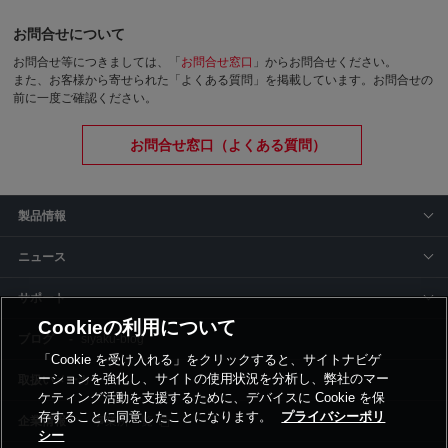
お問合せについて
お問合せ等につきましては、「
お問合せ窓口
」からお問合せください。
また、お客様から寄せられた「よくある質問」を掲載しています。お問合せの
前に一度ご確認ください。
お問合せ窓口（よくある質問）
製品情報
ニュース
サポート
Cookieの利用について
siyaku-blog
「Cookie を受け入れる」をクリックすると、サイトナビゲ
ーションを強化し、サイトの使用状況を分析し、弊社のマー
取扱いメーカー
ケティング活動を支援するために、デバイスに Cookie を保
存することに同意したことになります。
プライバシーポリ
事業所一覧
シー