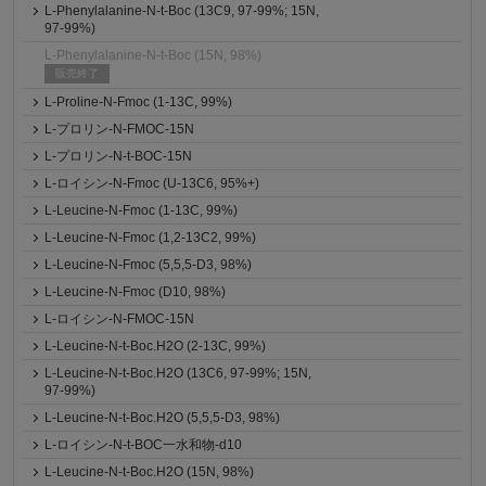
L-Phenylalanine-N-t-Boc (13C9, 97-99%; 15N,
97-99%)
L-Phenylalanine-N-t-Boc (15N, 98%)
販売終了
L-Proline-N-Fmoc (1-13C, 99%)
L-プロリン-N-FMOC-15N
L-プロリン-N-t-BOC-15N
L-ロイシン-N-Fmoc (U-13C6, 95%+)
L-Leucine-N-Fmoc (1-13C, 99%)
L-Leucine-N-Fmoc (1,2-13C2, 99%)
L-Leucine-N-Fmoc (5,5,5-D3, 98%)
L-Leucine-N-Fmoc (D10, 98%)
L-ロイシン-N-FMOC-15N
L-Leucine-N-t-Boc.H2O (2-13C, 99%)
L-Leucine-N-t-Boc.H2O (13C6, 97-99%; 15N,
97-99%)
L-Leucine-N-t-Boc.H2O (5,5,5-D3, 98%)
L-ロイシン-N-t-BOC一水和物-d10
L-Leucine-N-t-Boc.H2O (15N, 98%)