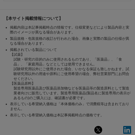
【本サイト掲載情報について】
掲載内容は本記事掲載時点の情報です。仕様変更などにより製品内容と実
際のイメージが異なる場合があります。
製品規格・包装規格の改訂が行われた場合、画像と実際の製品の仕様が異
なる場合があります。
掲載されている製品について
【試薬】
試験・研究の目的のみに使用されるものであり、「医薬品」、「食
品」、「家庭用品」などとしては使用できません。
試験研究用以外にご使用された場合、いかなる保証も致しかねます。試
験研究用以外の用途や原料にご使用希望の場合、弊社営業部門にお問合
せください。
【医薬品原料】
製造専用医薬品及び医薬品添加物などを医薬品等の製造原料として製造
業者向けに販売しています。製造専用医薬品(製品名に製造専用の表示が
あるもの)のご購入には、確認書が必要です。
表示している希望納入価格は「本体価格のみ」で消費税等は含まれており
ません。
表示している希望納入価格は本記事掲載時点の価格です。