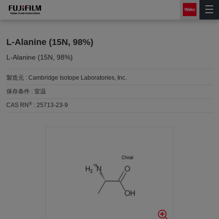
L-Alanine (15N, 98%)
L-Alanine (15N, 98%)
製造元 :
Cambridge Isotope Laboratories, Inc.
保存条件 :
室温
®
CAS RN
:
25713-23-9