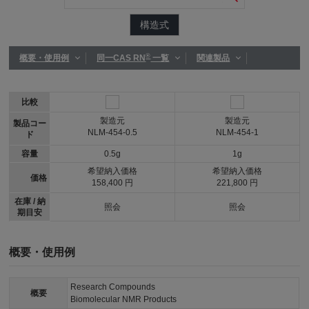
構造式
®
概要・使用例
同一CAS RN
一覧
関連製品
比較
製造元
製造元
製品コー
NLM-454-0.5
NLM-454-1
ド
容量
0.5g
1g
希望納入価格
希望納入価格
価格
158,400 円
221,800 円
在庫 / 納
照会
照会
期目安
概要・使用例
Research Compounds
概要
Biomolecular NMR Products