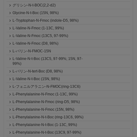
グリシン-N-t-BOC(2,2-d2)
Glycine-N-t-Boc (15N, 98%)
L-Tryptophan-N-Fmoc (indole-D5, 98%)
L-Valine-N-Fmoc (1-13C, 99%)
L-Valine-N-Fmoc (13C5, 97-99%)
L-Valine-N-Fmoc (D8, 98%)
L-バリン-N-FMOC-15N
L-Valine-N-t-Boc (13C5, 97-99%; 15N, 97-
99%)
L-バリン-N-tert-Boc (D8, 98%)
L-Valine-N-t-Boc (15N, 98%)
L-フェニルアラニン-N-FMOC(ring-13C6)
L-Phenylalanine-N-Fmoc (1-13C, 99%)
L-Phenylalanine-N-Fmoc (ring-D5, 98%)
L-Phenylalanine-N-Fmoc (15N, 98%)
L-Phenylalanine-N-t-Boc (ring-13C6, 99%)
L-Phenylalanine-N-t-Boc (1-13C, 99%)
L-Phenylalanine-N-t-Boc (13C9, 97-99%)