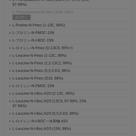
97-99%)
L-Phenylalanine-N-t-Boc (15N, 98%)
販売終了
L-Proline-N-Fmoc (1-13C, 99%)
L-プロリン-N-FMOC-15N
L-プロリン-N-t-BOC-15N
L-ロイシン-N-Fmoc (U-13C6, 95%+)
L-Leucine-N-Fmoc (1-13C, 99%)
L-Leucine-N-Fmoc (1,2-13C2, 99%)
L-Leucine-N-Fmoc (5,5,5-D3, 98%)
L-Leucine-N-Fmoc (D10, 98%)
L-ロイシン-N-FMOC-15N
L-Leucine-N-t-Boc.H2O (2-13C, 99%)
L-Leucine-N-t-Boc.H2O (13C6, 97-99%; 15N,
97-99%)
L-Leucine-N-t-Boc.H2O (5,5,5-D3, 98%)
L-ロイシン-N-t-BOC一水和物-d10
L-Leucine-N-t-Boc.H2O (15N, 98%)