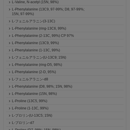
L-Valine, N-acetyl (15N, 98%)
L-Phenylalanine (13C9, 97-99%; D8, 97-99%;
15N, 97-99%)
L-フェニルアラニン(3-13C)
L-Phenylalanine (ring-13C6, 99%)
L-Phenylalanine (2-13C, 99%) CP 97%
L-Phenylalanine (13C9, 99%)
L-Phenylalanine (1-13C, 99%)
L-フェニルアラニン(U-13C9; 15N)
L-Phenylalanine (ring-D5, 98%)
L-Phenylalanine (2-D, 95%)
L-フェニルアラニン-d8
L-Phenylalanine (D8, 98%; 15N, 98%)
L-Phenylalanine (15N, 98%)
L-Proline (13C5, 99%)
L-Proline (1-13C, 99%)
L-プロリン(U-13C5; 15N)
L-プロリン-d7