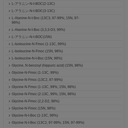
L-アラニン-N-t-BOC(2-13C)
L-アラニン-N-t-BOC(3-13C)
L-Alanine-N-t-Boc (13C3, 97-99%; 15N, 97-
99%)
L-Alanine-N-t-Boc (3,3,3-D3, 99%)
L-アラニン-N-t-BOC(15N)
L-Isoleucine-N-Fmoc (1-13C, 99%)
L-Isoleucine-N-Fmoc (15N, 98%)
L-Isoleucine-N-t-Boc (15N, 98%)
Glycine, N-benzoyl (hippuric acid) (15N, 98%)
Glycine-N-Fmoc (1-13C, 99%)
Glycine-N-Fmoc (13C2, 97-99%)
Glycine-N-Fmoc (1-13C, 99%; 15N, 98%)
Glycine-N-Fmoc (2-13C, 99%; 15N, 98%)
Glycine-N-Fmoc (2,2-D2, 98%)
Glycine-N-Fmoc (15N, 98%)
Glycine-N-t-Boc (1-13C, 99%)
Glycine-N-t-Boc (13C2, 97-99%; 15N, 97-99%)