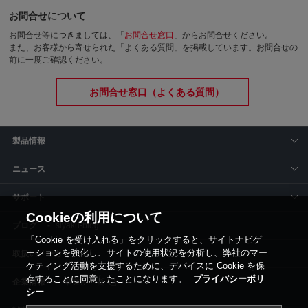
お問合せについて
お問合せ等につきましては、「
お問合せ窓口
」からお問合せください。
また、お客様から寄せられた「よくある質問」を掲載しています。お問合せの
前に一度ご確認ください。
お問合せ窓口（よくある質問）
製品情報
ニュース
サポート
Cookieの利用について
siyaku-blog
「Cookie を受け入れる」をクリックすると、サイトナビゲ
ーションを強化し、サイトの使用状況を分析し、弊社のマー
取扱いメーカー
ケティング活動を支援するために、デバイスに Cookie を保
存することに同意したことになります。
プライバシーポリ
事業所一覧
シー