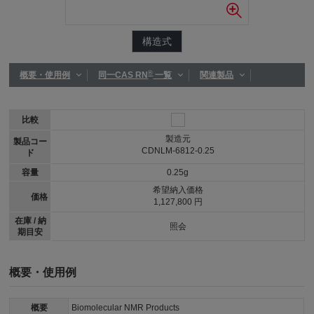
構造式
®
概要・使用例
同一CAS RN
一覧
関連製品
比較
製造元
製品コー
CDNLM-6812-0.25
ド
容量
0.25g
希望納入価格
価格
1,127,800 円
在庫 / 納
照会
期目安
概要・使用例
概要
Biomolecular NMR Products