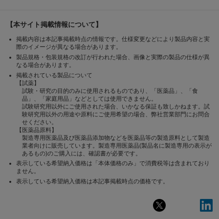
【本サイト掲載情報について】
掲載内容は本記事掲載時点の情報です。仕様変更などにより製品内容と実
際のイメージが異なる場合があります。
製品規格・包装規格の改訂が行われた場合、画像と実際の製品の仕様が異
なる場合があります。
掲載されている製品について
【試薬】
試験・研究の目的のみに使用されるものであり、「医薬品」、「食
品」、「家庭用品」などとしては使用できません。
試験研究用以外にご使用された場合、いかなる保証も致しかねます。試
験研究用以外の用途や原料にご使用希望の場合、弊社営業部門にお問合
せください。
【医薬品原料】
製造専用医薬品及び医薬品添加物などを医薬品等の製造原料として製造
業者向けに販売しています。製造専用医薬品(製品名に製造専用の表示が
あるもの)のご購入には、確認書が必要です。
表示している希望納入価格は「本体価格のみ」で消費税等は含まれており
ません。
表示している希望納入価格は本記事掲載時点の価格です。