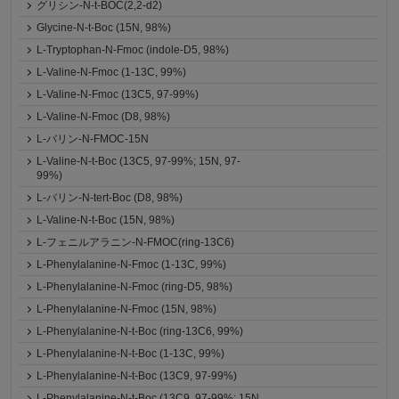
グリシン-N-t-BOC(2,2-d2)
Glycine-N-t-Boc (15N, 98%)
L-Tryptophan-N-Fmoc (indole-D5, 98%)
L-Valine-N-Fmoc (1-13C, 99%)
L-Valine-N-Fmoc (13C5, 97-99%)
L-Valine-N-Fmoc (D8, 98%)
L-バリン-N-FMOC-15N
L-Valine-N-t-Boc (13C5, 97-99%; 15N, 97-
99%)
L-バリン-N-tert-Boc (D8, 98%)
L-Valine-N-t-Boc (15N, 98%)
L-フェニルアラニン-N-FMOC(ring-13C6)
L-Phenylalanine-N-Fmoc (1-13C, 99%)
L-Phenylalanine-N-Fmoc (ring-D5, 98%)
L-Phenylalanine-N-Fmoc (15N, 98%)
L-Phenylalanine-N-t-Boc (ring-13C6, 99%)
L-Phenylalanine-N-t-Boc (1-13C, 99%)
L-Phenylalanine-N-t-Boc (13C9, 97-99%)
L-Phenylalanine-N-t-Boc (13C9, 97-99%; 15N,