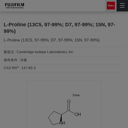
L-Proline (13C5, 97-99%; D7, 97-99%; 15N, 97-
99%)
L-Proline (13C5, 97-99%; D7, 97-99%; 15N, 97-99%)
製造元 :
Cambridge Isotope Laboratories, Inc.
保存条件 :
冷蔵
®
CAS RN
:
147-85-3