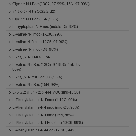
Glycine-N-t-Boc (13C2, 97-99%; 15N, 97-99%)
グリシン-N-t-BOC(2,2-d2)
Glycine-N-t-Boc (15N, 98%)
L-Tryptophan-N-Fmoc (indole-D5, 98%)
L-Valine-N-Fmoc (1-13C, 99%)
L-Valine-N-Fmoc (13C5, 97-99%)
L-Valine-N-Fmoc (D8, 98%)
L-バリン-N-FMOC-15N
L-Valine-N-t-Boc (13C5, 97-99%; 15N, 97-
99%)
L-バリン-N-tert-Boc (D8, 98%)
L-Valine-N-t-Boc (15N, 98%)
L-フェニルアラニン-N-FMOC(ring-13C6)
L-Phenylalanine-N-Fmoc (1-13C, 99%)
L-Phenylalanine-N-Fmoc (ring-D5, 98%)
L-Phenylalanine-N-Fmoc (15N, 98%)
L-Phenylalanine-N-t-Boc (ring-13C6, 99%)
L-Phenylalanine-N-t-Boc (1-13C, 99%)