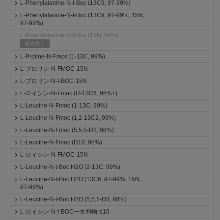
L-Phenylalanine-N-t-Boc (13C9, 97-99%)
L-Phenylalanine-N-t-Boc (13C9, 97-99%; 15N,
97-99%)
L-Phenylalanine-N-t-Boc (15N, 98%)
販売終了
L-Proline-N-Fmoc (1-13C, 99%)
L-プロリン-N-FMOC-15N
L-プロリン-N-t-BOC-15N
L-ロイシン-N-Fmoc (U-13C6, 95%+)
L-Leucine-N-Fmoc (1-13C, 99%)
L-Leucine-N-Fmoc (1,2-13C2, 99%)
L-Leucine-N-Fmoc (5,5,5-D3, 98%)
L-Leucine-N-Fmoc (D10, 98%)
L-ロイシン-N-FMOC-15N
L-Leucine-N-t-Boc.H2O (2-13C, 99%)
L-Leucine-N-t-Boc.H2O (13C6, 97-99%; 15N,
97-99%)
L-Leucine-N-t-Boc.H2O (5,5,5-D3, 98%)
L-ロイシン-N-t-BOC一水和物-d10