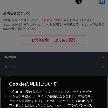
お問合せについて
お問合せ等につきましては、「
お問合せ窓口
」からお問合せください。
また、お客様から寄せられた「よくある質問」を掲載しています。お問合せの
前に一度ご確認ください。
お問合せ窓口（よくある質問）
製品情報
ニュース
サポート
Cookieの利用について
siyaku-blog
「Cookie を受け入れる」をクリックすると、サイトナビゲ
ーションを強化し、サイトの使用状況を分析し、弊社のマー
取扱いメーカー
ケティング活動を支援するために、デバイスに Cookie を保
存することに同意したことになります。
プライバシーポリ
事業所一覧