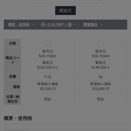
構造式
®
概要・使用例
同一CAS RN
一覧
関連製品
比較
販売元
販売元
520-75941
526-75943
製品コー
ド
製造元
製造元
DLM-250-0.1
DLM-250-1
容量
0.1g
1g
希望納入価格
希望納入価格
価格
95,200 円
225,800 円
在庫 / 納
照会
照会
期目安
概要・使用例