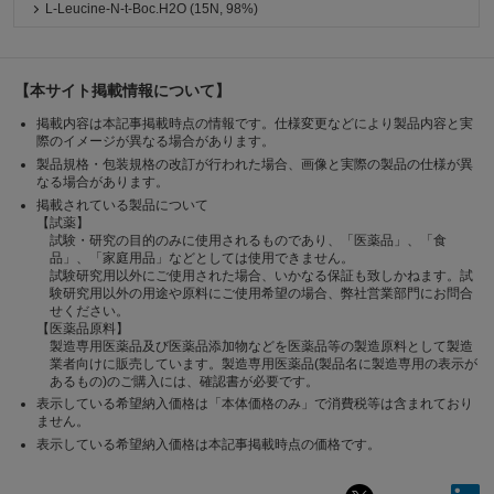
L-Leucine-N-t-Boc.H2O (15N, 98%)
【本サイト掲載情報について】
掲載内容は本記事掲載時点の情報です。仕様変更などにより製品内容と実
際のイメージが異なる場合があります。
製品規格・包装規格の改訂が行われた場合、画像と実際の製品の仕様が異
なる場合があります。
掲載されている製品について
【試薬】
試験・研究の目的のみに使用されるものであり、「医薬品」、「食
品」、「家庭用品」などとしては使用できません。
試験研究用以外にご使用された場合、いかなる保証も致しかねます。試
験研究用以外の用途や原料にご使用希望の場合、弊社営業部門にお問合
せください。
【医薬品原料】
製造専用医薬品及び医薬品添加物などを医薬品等の製造原料として製造
業者向けに販売しています。製造専用医薬品(製品名に製造専用の表示が
あるもの)のご購入には、確認書が必要です。
表示している希望納入価格は「本体価格のみ」で消費税等は含まれており
ません。
表示している希望納入価格は本記事掲載時点の価格です。