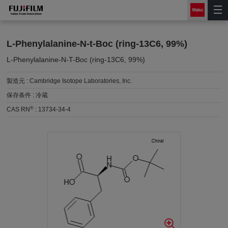
L-Phenylalanine-N-t-Boc (ring-13C6, 99%)
L-Phenylalanine-N-T-Boc (ring-13C6, 99%)
製造元 :
Cambridge Isotope Laboratories, Inc.
保存条件 :
冷蔵
®
CAS RN
:
13734-34-4