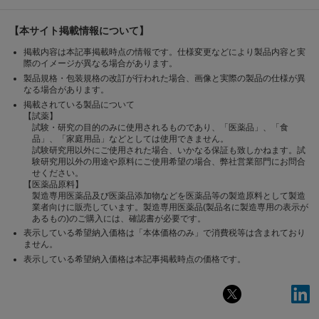
【本サイト掲載情報について】
掲載内容は本記事掲載時点の情報です。仕様変更などにより製品内容と実
際のイメージが異なる場合があります。
製品規格・包装規格の改訂が行われた場合、画像と実際の製品の仕様が異
なる場合があります。
掲載されている製品について
【試薬】
試験・研究の目的のみに使用されるものであり、「医薬品」、「食
品」、「家庭用品」などとしては使用できません。
試験研究用以外にご使用された場合、いかなる保証も致しかねます。試
験研究用以外の用途や原料にご使用希望の場合、弊社営業部門にお問合
せください。
【医薬品原料】
製造専用医薬品及び医薬品添加物などを医薬品等の製造原料として製造
業者向けに販売しています。製造専用医薬品(製品名に製造専用の表示が
あるもの)のご購入には、確認書が必要です。
表示している希望納入価格は「本体価格のみ」で消費税等は含まれており
ません。
表示している希望納入価格は本記事掲載時点の価格です。