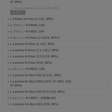
97-99%)
L-Phenylalanine-N-t-Boc (15N, 98%)
販売終了
L-Proline-N-Fmoc (1-13C, 99%)
L-プロリン-N-FMOC-15N
L-プロリン-N-t-BOC-15N
L-ロイシン-N-Fmoc (U-13C6, 95%+)
L-Leucine-N-Fmoc (1-13C, 99%)
L-Leucine-N-Fmoc (1,2-13C2, 99%)
L-Leucine-N-Fmoc (5,5,5-D3, 98%)
L-Leucine-N-Fmoc (D10, 98%)
L-ロイシン-N-FMOC-15N
L-Leucine-N-t-Boc.H2O (2-13C, 99%)
L-Leucine-N-t-Boc.H2O (13C6, 97-99%; 15N,
97-99%)
L-Leucine-N-t-Boc.H2O (5,5,5-D3, 98%)
L-ロイシン-N-t-BOC一水和物-d10
L-Leucine-N-t-Boc.H2O (15N, 98%)