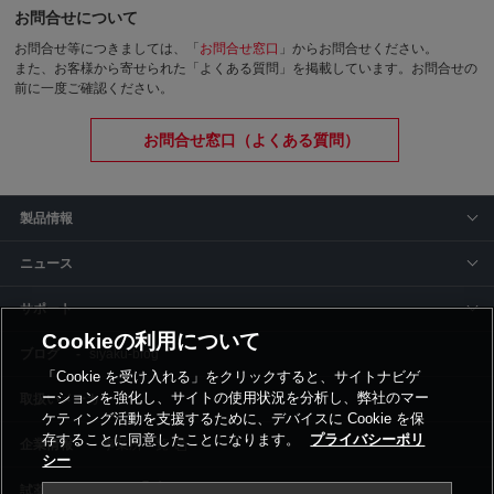
お問合せについて
お問合せ等につきましては、「
お問合せ窓口
」からお問合せください。
また、お客様から寄せられた「よくある質問」を掲載しています。お問合せの
前に一度ご確認ください。
お問合せ窓口（よくある質問）
製品情報
ニュース
サポート
Cookieの利用について
siyaku-blog
「Cookie を受け入れる」をクリックすると、サイトナビゲ
ーションを強化し、サイトの使用状況を分析し、弊社のマー
取扱いメーカー
ケティング活動を支援するために、デバイスに Cookie を保
存することに同意したことになります。
プライバシーポリ
事業所一覧
シー