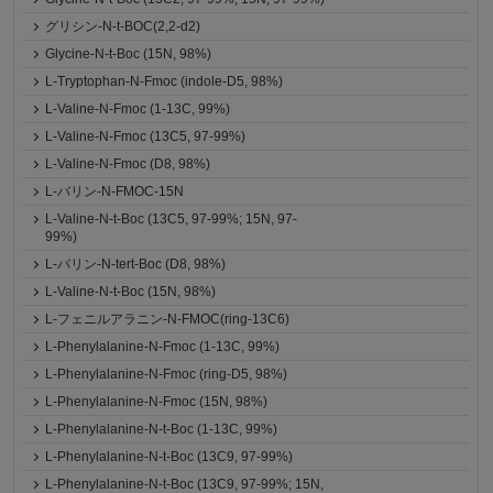
グリシン-N-t-BOC(2,2-d2)
Glycine-N-t-Boc (15N, 98%)
L-Tryptophan-N-Fmoc (indole-D5, 98%)
L-Valine-N-Fmoc (1-13C, 99%)
L-Valine-N-Fmoc (13C5, 97-99%)
L-Valine-N-Fmoc (D8, 98%)
L-バリン-N-FMOC-15N
L-Valine-N-t-Boc (13C5, 97-99%; 15N, 97-
99%)
L-バリン-N-tert-Boc (D8, 98%)
L-Valine-N-t-Boc (15N, 98%)
L-フェニルアラニン-N-FMOC(ring-13C6)
L-Phenylalanine-N-Fmoc (1-13C, 99%)
L-Phenylalanine-N-Fmoc (ring-D5, 98%)
L-Phenylalanine-N-Fmoc (15N, 98%)
L-Phenylalanine-N-t-Boc (1-13C, 99%)
L-Phenylalanine-N-t-Boc (13C9, 97-99%)
L-Phenylalanine-N-t-Boc (13C9, 97-99%; 15N,