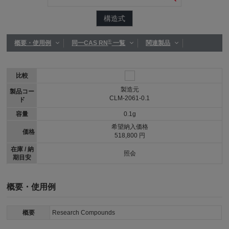
構造式
®
概要・使用例
同一CAS RN
一覧
関連製品
比較
製造元
製品コー
CLM-2061-0.1
ド
容量
0.1g
希望納入価格
価格
518,800 円
在庫 / 納
照会
期目安
概要・使用例
概要
Research Compounds