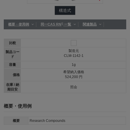
構造式
®
概要・使用例
同一CAS RN
一覧
関連製品
比較
製造元
製品コー
CLM-1142-1
ド
容量
1g
希望納入価格
価格
524,200 円
在庫 / 納
照会
期目安
概要・使用例
概要
Research Compounds