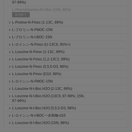
97-99%)
L-Phenylalanine-N-t-Boc (15N, 98%)
販売終了
L-Proline-N-Fmoc (1-13C, 99%)
L-プロリン-N-FMOC-15N
L-プロリン-N-t-BOC-15N
L-ロイシン-N-Fmoc (U-13C6, 95%+)
L-Leucine-N-Fmoc (1-13C, 99%)
L-Leucine-N-Fmoc (1,2-13C2, 99%)
L-Leucine-N-Fmoc (5,5,5-D3, 98%)
L-Leucine-N-Fmoc (D10, 98%)
L-ロイシン-N-FMOC-15N
L-Leucine-N-t-Boc.H2O (2-13C, 99%)
L-Leucine-N-t-Boc.H2O (13C6, 97-99%; 15N,
97-99%)
L-Leucine-N-t-Boc.H2O (5,5,5-D3, 98%)
L-ロイシン-N-t-BOC一水和物-d10
L-Leucine-N-t-Boc.H2O (15N, 98%)