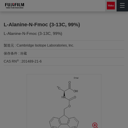
L-Alanine-N-Fmoc (3-13C, 99%)
L-Alanine-N-Fmoc (3-13C, 99%)
製造元 :
Cambridge Isotope Laboratories, Inc.
保存条件 :
冷蔵
®
CAS RN
:
201489-21-6