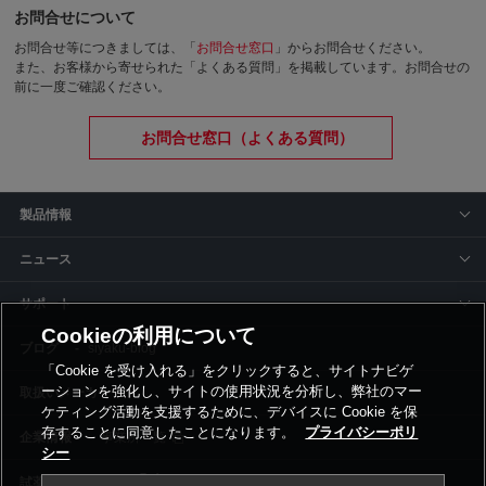
お問合せについて
お問合せ等につきましては、「
お問合せ窓口
」からお問合せください。
また、お客様から寄せられた「よくある質問」を掲載しています。お問合せの
前に一度ご確認ください。
お問合せ窓口（よくある質問）
製品情報
ニュース
サポート
Cookieの利用について
siyaku-blog
「Cookie を受け入れる」をクリックすると、サイトナビゲ
ーションを強化し、サイトの使用状況を分析し、弊社のマー
取扱いメーカー
ケティング活動を支援するために、デバイスに Cookie を保
存することに同意したことになります。
プライバシーポリ
事業所一覧
シー