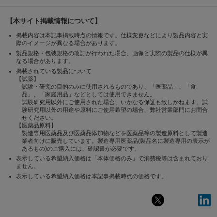
【本サイト掲載情報について】
掲載内容は本記事掲載時点の情報です。仕様変更などにより製品内容と実
際のイメージが異なる場合があります。
製品規格・包装規格の改訂が行われた場合、画像と実際の製品の仕様が異
なる場合があります。
掲載されている製品について
【試薬】
試験・研究の目的のみに使用されるものであり、「医薬品」、「食
品」、「家庭用品」などとしては使用できません。
試験研究用以外にご使用された場合、いかなる保証も致しかねます。試
験研究用以外の用途や原料にご使用希望の場合、弊社営業部門にお問合
せください。
【医薬品原料】
製造専用医薬品及び医薬品添加物などを医薬品等の製造原料として製造
業者向けに販売しています。製造専用医薬品(製品名に製造専用の表示が
あるもの)のご購入には、確認書が必要です。
表示している希望納入価格は「本体価格のみ」で消費税等は含まれており
ません。
表示している希望納入価格は本記事掲載時点の価格です。