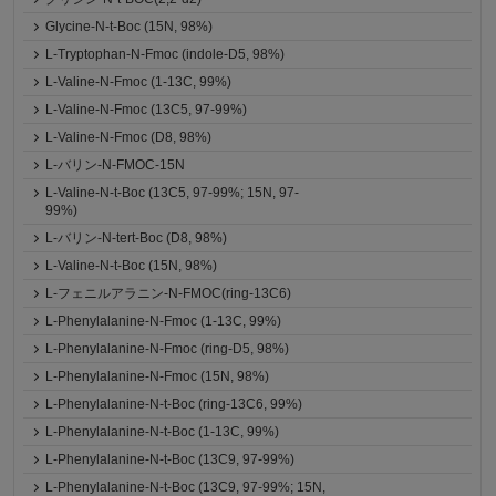
Glycine-N-t-Boc (15N, 98%)
L-Tryptophan-N-Fmoc (indole-D5, 98%)
L-Valine-N-Fmoc (1-13C, 99%)
L-Valine-N-Fmoc (13C5, 97-99%)
L-Valine-N-Fmoc (D8, 98%)
L-バリン-N-FMOC-15N
L-Valine-N-t-Boc (13C5, 97-99%; 15N, 97-
99%)
L-バリン-N-tert-Boc (D8, 98%)
L-Valine-N-t-Boc (15N, 98%)
L-フェニルアラニン-N-FMOC(ring-13C6)
L-Phenylalanine-N-Fmoc (1-13C, 99%)
L-Phenylalanine-N-Fmoc (ring-D5, 98%)
L-Phenylalanine-N-Fmoc (15N, 98%)
L-Phenylalanine-N-t-Boc (ring-13C6, 99%)
L-Phenylalanine-N-t-Boc (1-13C, 99%)
L-Phenylalanine-N-t-Boc (13C9, 97-99%)
L-Phenylalanine-N-t-Boc (13C9, 97-99%; 15N,