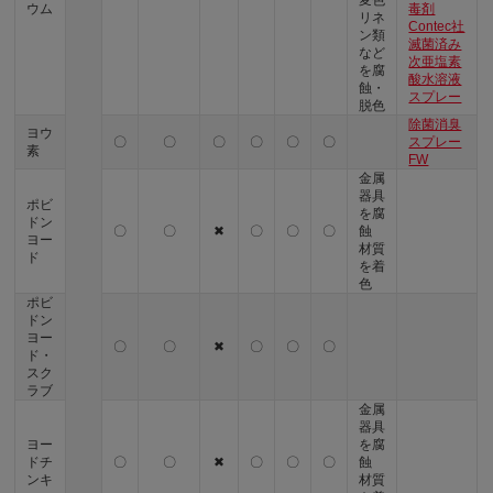
ウム
毒剤
リネ
Contec社
ン類
滅菌済み
など
次亜塩素
を腐
酸水溶液
蝕・
スプレー
脱色
除菌消臭
ヨウ
〇
〇
〇
〇
〇
〇
スプレー
素
FW
金属
器具
ポビ
を腐
ドン
〇
〇
✖
〇
〇
〇
蝕
ヨー
材質
ド
を着
色
ポビ
ドン
ヨー
〇
〇
✖
〇
〇
〇
ド・
スク
ラブ
金属
器具
ヨー
を腐
ドチ
〇
〇
✖
〇
〇
〇
蝕
ンキ
材質