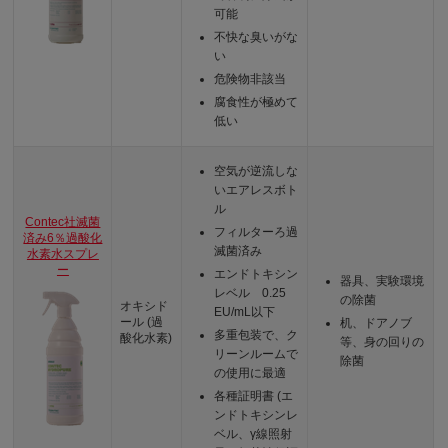
可能
不快な臭いがな
い
危険物非該当
腐食性が極めて
低い
空気が逆流しな
いエアレスボト
ル
Contec社滅菌
フィルターろ過
済み6％過酸化
滅菌済み
水素水スプレ
ー
エンドトキシン
器具、実験環境
レベル 0.25
の除菌
オキシド
EU/mL以下
ール (過
机、ドアノブ
多重包装で、ク
酸化水素)
等、身の回りの
リーンルームで
除菌
の使用に最適
各種証明書 (エ
ンドトキシンレ
ベル、γ線照射