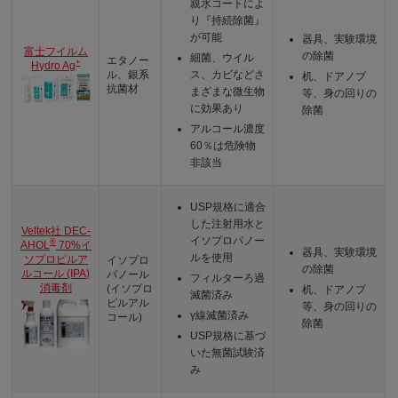
親水コートによ
り『持続除菌』
が可能
器具、実験環境
富士フイルム
の除菌
細菌、ウイル
エタノー
+
Hydro Ag
ル、銀系
ス、カビなどさ
机、ドアノブ
抗菌材
まざまな微生物
等、身の回りの
に効果あり
除菌
アルコール濃度
60％は危険物
非該当
USP規格に適合
した注射用水と
Veltek社 DEC-
イソプロパノー
®
AHOL
70%イ
器具、実験環境
ルを使用
ソプロピルア
イソプロ
の除菌
ルコール (IPA)
パノール
フィルターろ過
消毒剤
(イソプロ
机、ドアノブ
滅菌済み
ピルアル
等、身の回りの
γ線滅菌済み
コール)
除菌
USP規格に基づ
いた無菌試験済
み