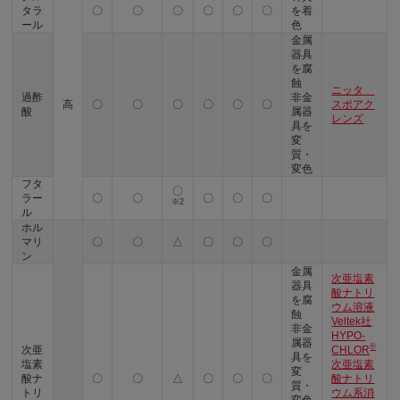
タラ
〇
〇
〇
〇
〇
〇
を着
ール
色
金属
器具
を腐
蝕
ニッタ
過酢
非金
高
〇
〇
〇
〇
〇
〇
スポアク
酸
属器
レンズ
具を
変
質・
変色
フタ
〇
ラー
〇
〇
〇
〇
〇
※2
ル
ホル
マリ
〇
〇
△
〇
〇
〇
ン
金属
次亜塩素
器具
酸ナトリ
を腐
ウム溶液
蝕
Veltek社
非金
HYPO-
属器
®
次亜
CHLOR
具を
塩素
次亜塩素
変
酸ナ
〇
〇
△
〇
〇
〇
酸ナトリ
質・
トリ
ウム系消
変色