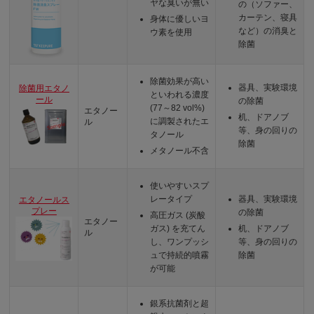
ヤな臭いが無い
の（ソファー、
カーテン、寝具
身体に優しいヨ
など）の消臭と
ウ素を使用
除菌
除菌効果が高い
器具、実験環境
除菌用エタノ
といわれる濃度
ール
の除菌
(77～82 vol%)
エタノー
机、ドアノブ
に調製されたエ
ル
等、身の回りの
タノール
除菌
メタノール不含
使いやすいスプ
レータイプ
器具、実験環境
エタノールス
プレー
の除菌
高圧ガス (炭酸
エタノー
ガス) を充てん
机、ドアノブ
ル
し、ワンプッシ
等、身の回りの
ュで持続的噴霧
除菌
が可能
銀系抗菌剤と超