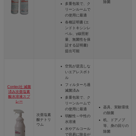
除菌
多重包装で、ク
リーンルームで
の使用に最適
各種証明書 (エ
ンドトキシンレ
ベル、γ線照射
量、無菌性を保
証する証明書)
提出可能
空気が逆流しな
いエアレスボト
ル
フィルターろ過
Contec社 滅菌
滅菌済み
済み次亜塩素
酸水溶液スプ
多重包装で、ク
レー
リーンルームで
器具、実験環境
の使用に最適
の除菌
次亜塩素
弱酸性～中性の
酸ナトリ
机、ドアノブ
水溶液
ウム
等、身の回りの
水やアルコール
除菌
で容易に除去が