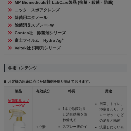
MP Biomedicals社 LabCare製品 (抗菌・殺菌・防腐)
ニッタ　スポアクレンズ
除菌用エタノール
除菌消臭スプレーFW
Contec社　除菌剤シリーズ
+
富士フイルム　Hydro Ag
Veltek社 消毒剤シリーズ
学術コンテンツ
お客様の用途に応じた除菌剤を取り揃えております。
製品
有効成分
特長
用途
除菌消臭スプ
居室、トイレ、
レーFW
1本で除菌効果
浴室まわり、ク
と消臭効果を兼
ローゼットなど
ね備える
の消臭と除菌
スプレー後のイ
ヨウ素
洗濯しにくいも