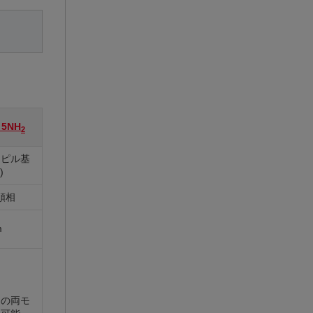
5NH
2
ロピル基
)
順相
m
相の両モ