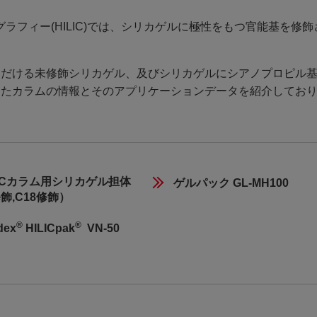
フィー(HILIC)では、シリカゲルに極性をもつ官能基を修飾
ただける未修飾シリカゲル、及びシリカゲルにシアノプロピル基(
したカラムの情報とそのアプリケーションデータを紹介してお
LCカラム用シリカゲル担体
ゲルパック GL-MH100
修飾,C18修飾）
®
®
dex
 HILICpak
  VN-50