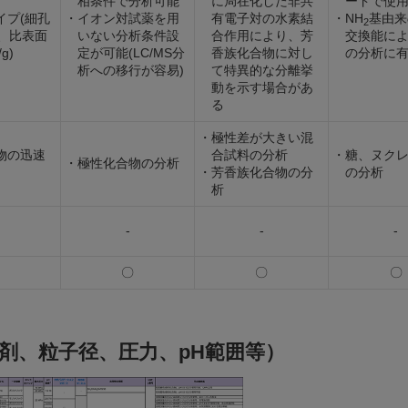
相条件で分析可能
に局在化した非共
ードで使
イプ(細孔
・イオン対試薬を用
有電子対の水素結
・NH
基由来
2
nm、比表面
いない分析条件設
合作用により、芳
交換能に
/g)
定が可能(LC/MS分
香族化合物に対し
の分析に
析への移行が容易)
て特異的な分離挙
動を示す場合があ
る
・極性差が大きい混
物の迅速
合試料の分析
・糖、ヌク
・極性化合物の分析
・芳香族化合物の分
の分析
析
-
-
-
〇
〇
〇
剤、粒子径、圧力、pH範囲等）