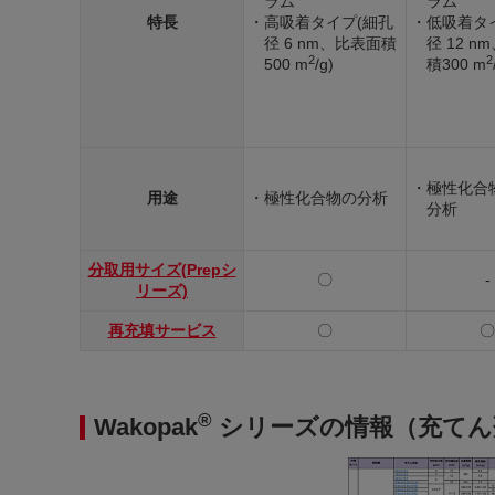
ラム
ラム
特長
・高吸着タイプ(細孔
・低吸着タ
径 6 nm、比表面積
径 12 
2
2
500 m
/g)
積300 m
・極性化合
用途
・極性化合物の分析
分析
分取用サイズ(Prepシ
〇
-
リーズ)
再充填サービス
〇
〇
®
Wakopak
シリーズの情報（充てん