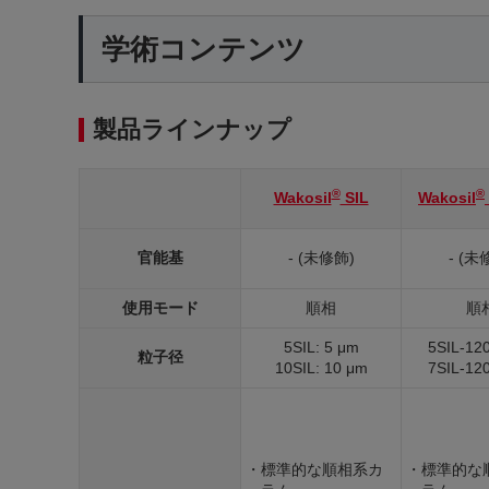
学術コンテンツ
製品ラインナップ
®
®
Wakosil
SIL
Wakosil
官能基
- (未修飾)
- (未
使用モード
順相
順
5SIL: 5 μm
5SIL-120
粒子径
10SIL: 10 μm
7SIL-120
・標準的な順相系カ
・標準的な