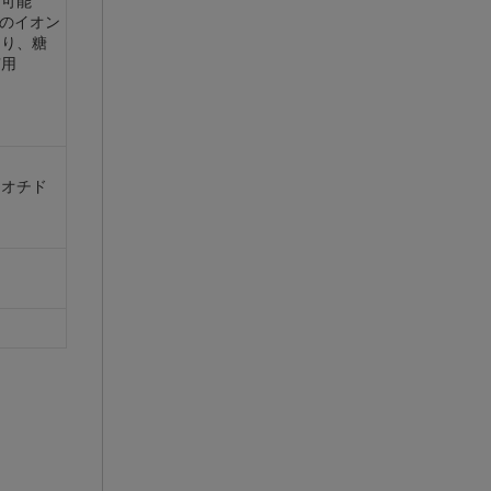
用可能
のイオン
より、糖
有用
レオチド