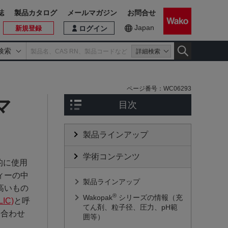
誌
製品カタログ
メールマガジン
お問合せ
Japan
新規登録
ログイン
検索
詳細検索
ページ番号：
WC06293
マ
目次
製品ラインアップ
学術コンテンツ
般的に使用
ィーの中
製品ラインアップ
高いもの
®
Wakopak
シリーズの情報（充
IC)
と呼
てん剤、粒子径、圧力、pH範
に合わせ
囲等）