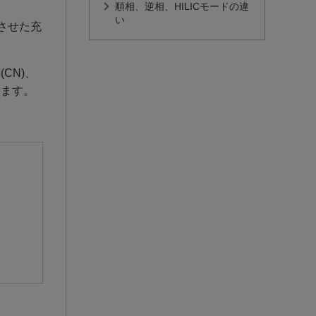
順相、逆相、HILICモードの違
い
させた充
CN)、
ります。