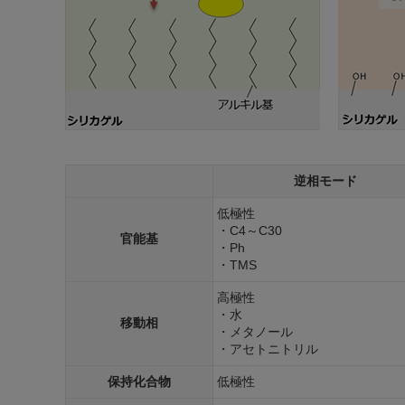
逆相モード
低極性
・C4～C30
官能基
・Ph
・TMS
高極性
・水
移動相
・メタノール
・アセトニトリル
保持化合物
低極性