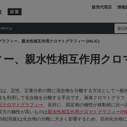
販売代理店
情報
ンペーン
製品
ラフィー、親水性相互作用クロマトグラフィー (HILIC)
ィー、親水性相互作用クロ
aphy: LC)は、定性、定量分析の際に混合物を分離する方法として一
差を利用して化合物を分離する手法です。液体クロマトグラフ
配クロマトグラフィー
、反対に、固定相の極性が移動相に比べ
双方の極性が高いものは
親水性相互作用クロマトグラフィー(HIL
移動相(溶媒)は化合物の分離に大きく影響するため、目的化合物