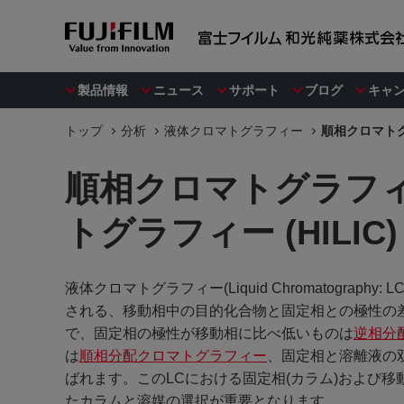
製品情報
ニュース
サポート
ブログ
キャ
トップ
分析
液体クロマトグラフィー
順相クロマトグ
順相クロマトグラフ
トグラフィー (HILIC)
液体クロマトグラフィー(Liquid Chromatogr
される、移動相中の目的化合物と固定相との極性の
で、固定相の極性が移動相に比べ低いものは
逆相分
は
順相分配クロマトグラフィー
、固定相と溶離液の
ばれます。このLCにおける固定相(カラム)および
たカラムと溶媒の選択が重要となります。