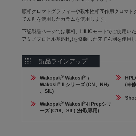
順相クロマトグラフィーや親水性相互作用クロマトグラ
てん剤を使用したカラムを使用します。
下記製品ページでは順相、HILICモードでご使用い
アミノプロピル基(NH
)を修飾した充てん剤を使用
2
製品ラインアップ
®
®
Wakopak
 Wakosil
  / 
HP
®
Wakosil
-ll シリーズ (CN、NH
(未
2
、SIL)
Sho
®
®
Wakopak
 Wakosil
-II Prepシリ
ーズ (C18、SIL) (分取専用) 