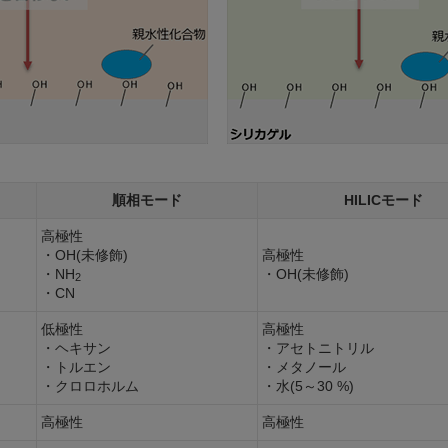
順相モード
HILICモード
高極性
・OH(未修飾)
高極性
・NH
・OH(未修飾)
2
・CN
低極性
高極性
・ヘキサン
・アセトニトリル
・トルエン
・メタノール
・クロロホルム
・水(5～30 %)
高極性
高極性