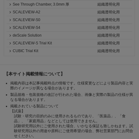
See Through Chamber, 3.0mm 厚
組織透明化用
SCALEVIEW-A2
組織透明化用
SCALEVIEW-S0
組織透明化用
SCALEVIEW-S4
組織透明化用
deScale Solution
組織透明化用
SCALEVIEW-S Trial Kit
組織透明化用
CUBIC Trial Kit
組織透明化用
【本サイト掲載情報について】
掲載内容は本記事掲載時点の情報です。仕様変更などにより製品内容と実
際のイメージが異なる場合があります。
製品規格・包装規格の改訂が行われた場合、画像と実際の製品の仕様が異
なる場合があります。
掲載されている製品について
【試薬】
試験・研究の目的のみに使用されるものであり、「医薬品」、「食
品」、「家庭用品」などとしては使用できません。
試験研究用以外にご使用された場合、いかなる保証も致しかねます。試
験研究用以外の用途や原料にご使用希望の場合、弊社営業部門にお問合
せください。