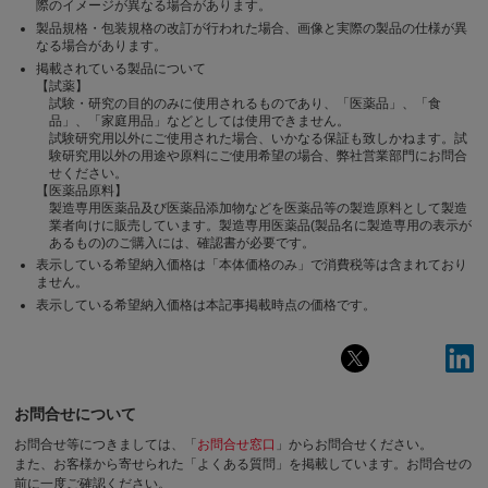
際のイメージが異なる場合があります。
製品規格・包装規格の改訂が行われた場合、画像と実際の製品の仕様が異
なる場合があります。
掲載されている製品について
【試薬】
試験・研究の目的のみに使用されるものであり、「医薬品」、「食
品」、「家庭用品」などとしては使用できません。
試験研究用以外にご使用された場合、いかなる保証も致しかねます。試
験研究用以外の用途や原料にご使用希望の場合、弊社営業部門にお問合
せください。
【医薬品原料】
製造専用医薬品及び医薬品添加物などを医薬品等の製造原料として製造
業者向けに販売しています。製造専用医薬品(製品名に製造専用の表示が
あるもの)のご購入には、確認書が必要です。
表示している希望納入価格は「本体価格のみ」で消費税等は含まれており
ません。
表示している希望納入価格は本記事掲載時点の価格です。
お問合せについて
お問合せ等につきましては、「
お問合せ窓口
」からお問合せください。
また、お客様から寄せられた「よくある質問」を掲載しています。お問合せの
前に一度ご確認ください。