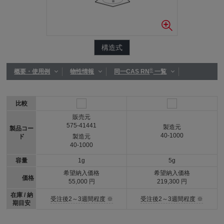
構造式
®
概要・使用例
物性情報
同一CAS RN
一覧
比較
販売元
575-41441
製造元
製品コー
40-1000
ド
製造元
40-1000
容量
1g
5g
希望納入価格
希望納入価格
価格
55,000 円
219,300 円
在庫 / 納
受注後2～3週間程度 ※
受注後2～3週間程度 ※
期目安