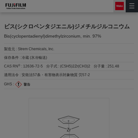
ビス(シクロペンタジエニル)ジメチルジルコニウム
Bis(cyclopentadienyl)dimethylzirconium, min. 97%
製造元 :
Strem Chemicals, Inc.
保存条件 :
冷蔵 (氷冷輸送)
®
CAS RN
:
12636-72-5
分子式 :
(C5H5)2Zr(CH3)2
分子量 :
251.48
適用法令 :
安衛法57条・有害物表示対象物質 労57-2
GHS :