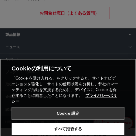
お問合せ窓口（よくある質問）
製品情報
ニュース
サポート
Cookieの利用について
siyaku-blog
「Cookie を受け入れる」をクリックすると、サイトナビゲ
ーションを強化し、サイトの使用状況を分析し、弊社のマー
取扱いメーカー
ケティング活動を支援するために、デバイスに Cookie を保
存することに同意したことになります。
プライバシーポリ
事業所一覧
シー
Cookie 設定
利用規約
プライバシーポリシー
コーポレートサイト
Cookie設定
すべて拒否する