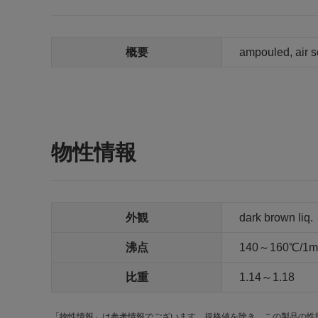
概要
ampouled, air s
物性情報
外観
dark brown liq.
沸点
140～160℃/1
比重
1.14～1.18
「物性情報」は参考情報でございます。規格値を除き、この製品の性