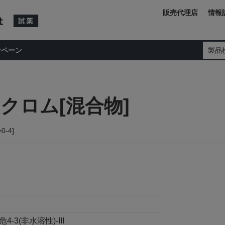
販売代理店
情報
ンペーン
製品
クロム[混合物]
=0-4]
-3(非水溶性)-III