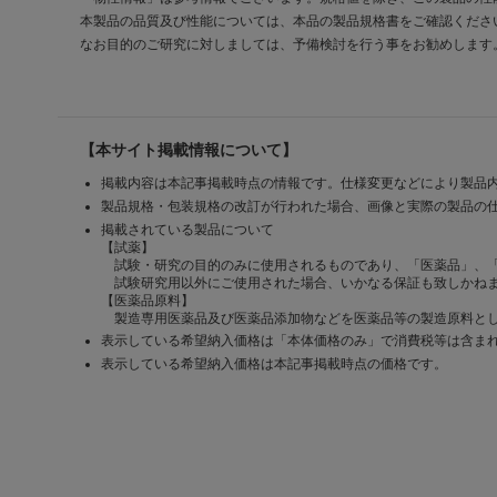
本製品の品質及び性能については、本品の製品規格書をご確認くださ
なお目的のご研究に対しましては、予備検討を行う事をお勧めします
【本サイト掲載情報について】
掲載内容は本記事掲載時点の情報です。仕様変更などにより製品
製品規格・包装規格の改訂が行われた場合、画像と実際の製品の
掲載されている製品について
【試薬】
試験・研究の目的のみに使用されるものであり、「医薬品」、
試験研究用以外にご使用された場合、いかなる保証も致しかね
【医薬品原料】
製造専用医薬品及び医薬品添加物などを医薬品等の製造原料とし
表示している希望納入価格は「本体価格のみ」で消費税等は含ま
表示している希望納入価格は本記事掲載時点の価格です。