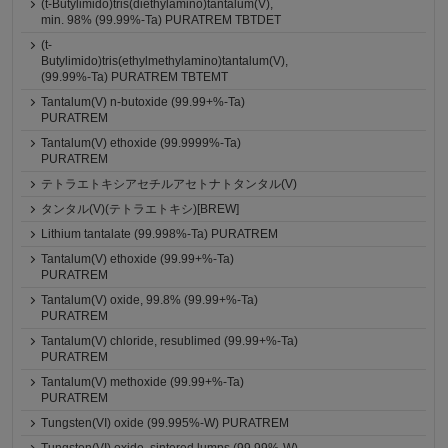
(t-Butylimido)tris(diethylamino)tantalum(V),
min. 98% (99.99%-Ta) PURATREM TBTDET
(t-
Butylimido)tris(ethylmethylamino)tantalum(V),
(99.99%-Ta) PURATREM TBTEMT
Tantalum(V) n-butoxide (99.99+%-Ta)
PURATREM
Tantalum(V) ethoxide (99.9999%-Ta)
PURATREM
テトラエトキシアセチルアセトナトタンタル(V)
タンタル(V)(テトラエトキシ)[BREW]
Lithium tantalate (99.998%-Ta) PURATREM
Tantalum(V) ethoxide (99.99+%-Ta)
PURATREM
Tantalum(V) oxide, 99.8% (99.99+%-Ta)
PURATREM
Tantalum(V) chloride, resublimed (99.99+%-Ta)
PURATREM
Tantalum(V) methoxide (99.99+%-Ta)
PURATREM
Tungsten(VI) oxide (99.995%-W) PURATREM