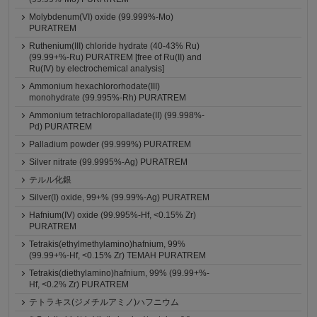
Molybdenum(VI) oxide (99.999%-Mo)
PURATREM
Ruthenium(III) chloride hydrate (40-43% Ru)
(99.99+%-Ru) PURATREM [free of Ru(II) and
Ru(IV) by electrochemical analysis]
Ammonium hexachlororhodate(III)
monohydrate (99.995%-Rh) PURATREM
Ammonium tetrachloropalladate(II) (99.998%-
Pd) PURATREM
Palladium powder (99.999%) PURATREM
Silver nitrate (99.9995%-Ag) PURATREM
テルル化銀
Silver(I) oxide, 99+% (99.99%-Ag) PURATREM
Hafnium(IV) oxide (99.995%-Hf, <0.15% Zr)
PURATREM
Tetrakis(ethylmethylamino)hafnium, 99%
(99.99+%-Hf, <0.15% Zr) TEMAH PURATREM
Tetrakis(diethylamino)hafnium, 99% (99.99+%-
Hf, <0.2% Zr) PURATREM
テトラキス(ジメチルアミノ)ハフニウム