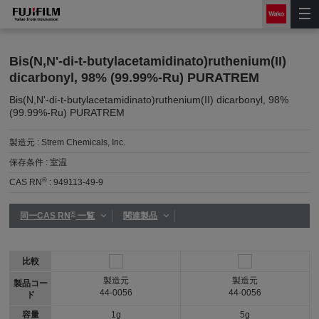
Bis(N,N'-di-t-butylacetamidinato)ruthenium(II)
dicarbonyl, 98% (99.99%-Ru) PURATREM
Bis(N,N'-di-t-butylacetamidinato)ruthenium(II) dicarbonyl, 98%
(99.99%-Ru) PURATREM
製造元 :
Strem Chemicals, Inc.
保存条件 :
室温
®
CAS RN
:
949113-49-9
®
同一CAS RN
一覧
関連製品
比較
製造元
製造元
製品コー
44-0056
44-0056
ド
容量
1g
5g