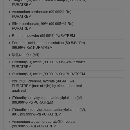
Tungsten(VI) oxide, sintered lumps (99.99%-W)
PURATREM
Ammonium perrhenate (99.999%-Re)
PURATREM
Silver perrhenate, 99% (99.995+%-Re)
PURATREM
Rhenium powder (99.99%) PURATREM
Perrhenic acid, aqueous solution (50-54% Re)
(99.99%-Re) PURATREM
酸化レニウム(VII)
Osmium(VIII) oxide (99.99+%-Os), 4% in water
PURATREM
Osmium(VIII) oxide (99.99+%-Os) PURATREM
Iridium(III) chloride, hydrate (99.99+%-Ir)
PURATREM [free of Ir(IV) by electrochemical
analysis]
(Trimethyl)ethylcyclopentadienylplatinum(IV)
(99.999%-Pt) PURATREM
(Trimethyl)methylcyclopentadienylplatinum(IV),
99% (99.999%-Pt) PURATREM
Ammonium tetrachloroaurate(III) hydrate
(99.9985%-Au) PURATREM