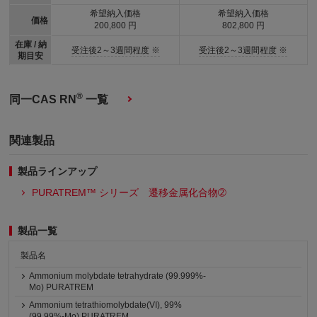
希望納入価格
希望納入価格
価格
200,800 円
802,800 円
在庫 / 納
受注後2～3週間程度 ※
受注後2～3週間程度 ※
期目安
®
同一CAS RN
一覧
関連製品
製品ラインアップ
PURATREM™ シリーズ 遷移金属化合物➁
製品一覧
製品名
Ammonium molybdate tetrahydrate (99.999%-
Mo) PURATREM
Ammonium tetrathiomolybdate(VI), 99%
(99.99%-Mo) PURATREM