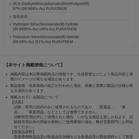
(N,N-Diethyldithiocarbamato)dimethylgold(III),
97% (99.999%-Au) PURATREM
塩化金(I)
Hydrogen tetrachloroaurate(III) hydrate
(99.9985%-Au) (49% Au) PURATREM
Potassium tetrachloroaurate(III) hydrate
(99.99%-Au) (51%-Au) PURATREM
【本サイト掲載情報について】
掲載内容は本記事掲載時点の情報です。仕様変更などにより製品内容と実
際のイメージが異なる場合があります。
製品規格・包装規格の改訂が行われた場合、画像と実際の製品の仕様が異
なる場合があります。
掲載されている製品について
【試薬】
試験・研究の目的のみに使用されるものであり、「医薬品」、「食
品」、「家庭用品」などとしては使用できません。
試験研究用以外にご使用された場合、いかなる保証も致しかねます。試
験研究用以外の用途や原料にご使用希望の場合、弊社営業部門にお問合
せください。
【医薬品原料】
製造専用医薬品及び医薬品添加物などを医薬品等の製造原料として製造