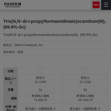
Tris(N,N'-di-i-propylformamidinato)scandium(III),
(99.9%-Sc)
Tris(N,N'-di-i-propylformamidinato)scandium(III), (99.9%-Sc)
製造元 :
Strem Chemicals, Inc.
保存条件 :
室温
比較
製造元
製造元
製品コー
21-1200
21-1200
ド
容量
1g
5g
希望納入価格
希望納入価格
価格
74,400 円
297,600 円
在庫 / 納
受注後2～3週間程度 ※
受注後2～3週間程度 ※
期目安