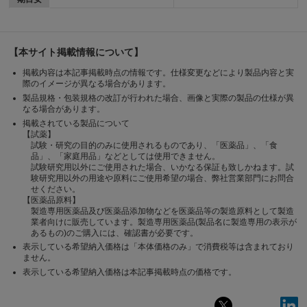
【本サイト掲載情報について】
掲載内容は本記事掲載時点の情報です。仕様変更などにより製品内容と実
際のイメージが異なる場合があります。
製品規格・包装規格の改訂が行われた場合、画像と実際の製品の仕様が異
なる場合があります。
掲載されている製品について
【試薬】
試験・研究の目的のみに使用されるものであり、「医薬品」、「食
品」、「家庭用品」などとしては使用できません。
試験研究用以外にご使用された場合、いかなる保証も致しかねます。試
験研究用以外の用途や原料にご使用希望の場合、弊社営業部門にお問合
せください。
【医薬品原料】
製造専用医薬品及び医薬品添加物などを医薬品等の製造原料として製造
業者向けに販売しています。製造専用医薬品(製品名に製造専用の表示が
あるもの)のご購入には、確認書が必要です。
表示している希望納入価格は「本体価格のみ」で消費税等は含まれており
ません。
表示している希望納入価格は本記事掲載時点の価格です。