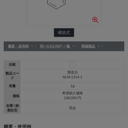
構造式
®
概要・使用例
同一CAS RN
一覧
関連製品
比較
製造元
製品コー
NLM-1314-1
ド
容量
1g
希望納入価格
価格
148,000 円
在庫 / 納
照会
期目安
概要・使用例