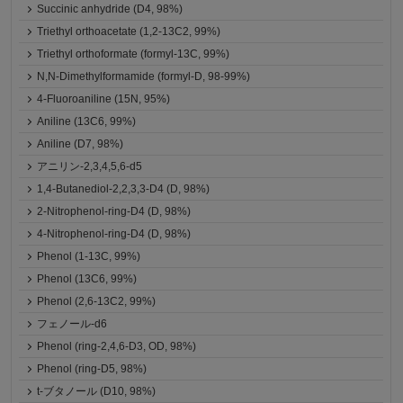
Succinic anhydride (D4, 98%)
Triethyl orthoacetate (1,2-13C2, 99%)
Triethyl orthoformate (formyl-13C, 99%)
N,N-Dimethylformamide (formyl-D, 98-99%)
4-Fluoroaniline (15N, 95%)
Aniline (13C6, 99%)
Aniline (D7, 98%)
アニリン-2,3,4,5,6-d5
1,4-Butanediol-2,2,3,3-D4 (D, 98%)
2-Nitrophenol-ring-D4 (D, 98%)
4-Nitrophenol-ring-D4 (D, 98%)
Phenol (1-13C, 99%)
Phenol (13C6, 99%)
Phenol (2,6-13C2, 99%)
フェノール-d6
Phenol (ring-2,4,6-D3, OD, 98%)
Phenol (ring-D5, 98%)
t-ブタノール (D10, 98%)