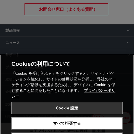
お問合せ窓口（よくある質問）
製品情報
ニュース
サポート
Cookieの利用について
siyaku-blog
「Cookie を受け入れる」をクリックすると、サイトナビゲ
ーションを強化し、サイトの使用状況を分析し、弊社のマー
取扱いメーカー
ケティング活動を支援するために、デバイスに Cookie を保
存することに同意したことになります。
プライバシーポリ
事業所一覧
シー
Cookie 設定
利用規約
プライバシーポリシー
コーポレートサイト
Cookie設定
すべて拒否する