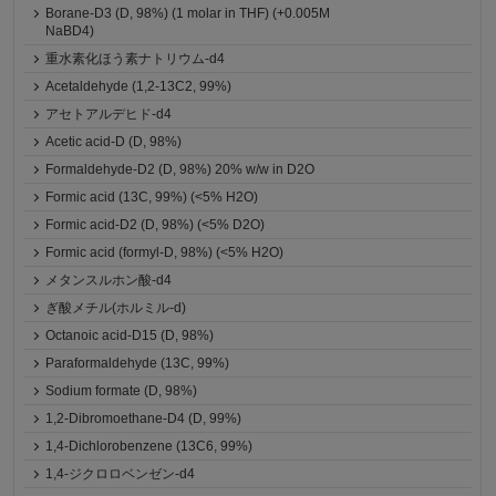
Borane-D3 (D, 98%) (1 molar in THF) (+0.005M
NaBD4)
重水素化ほう素ナトリウム-d4
Acetaldehyde (1,2-13C2, 99%)
アセトアルデヒド-d4
Acetic acid-D (D, 98%)
Formaldehyde-D2 (D, 98%) 20% w/w in D2O
Formic acid (13C, 99%) (<5% H2O)
Formic acid-D2 (D, 98%) (<5% D2O)
Formic acid (formyl-D, 98%) (<5% H2O)
メタンスルホン酸-d4
ぎ酸メチル(ホルミル-d)
Octanoic acid-D15 (D, 98%)
Paraformaldehyde (13C, 99%)
Sodium formate (D, 98%)
1,2-Dibromoethane-D4 (D, 99%)
1,4-Dichlorobenzene (13C6, 99%)
1,4-ジクロロベンゼン-d4