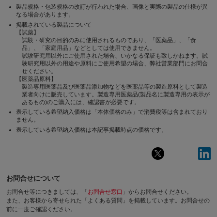
製品規格・包装規格の改訂が行われた場合、画像と実際の製品の仕様が異
なる場合があります。
掲載されている製品について
【試薬】
試験・研究の目的のみに使用されるものであり、「医薬品」、「食
品」、「家庭用品」などとしては使用できません。
試験研究用以外にご使用された場合、いかなる保証も致しかねます。試
験研究用以外の用途や原料にご使用希望の場合、弊社営業部門にお問合
せください。
【医薬品原料】
製造専用医薬品及び医薬品添加物などを医薬品等の製造原料として製造
業者向けに販売しています。製造専用医薬品(製品名に製造専用の表示が
あるもの)のご購入には、確認書が必要です。
表示している希望納入価格は「本体価格のみ」で消費税等は含まれており
ません。
表示している希望納入価格は本記事掲載時点の価格です。
お問合せについて
お問合せ等につきましては、「
お問合せ窓口
」からお問合せください。
また、お客様から寄せられた「よくある質問」を掲載しています。お問合せの
前に一度ご確認ください。