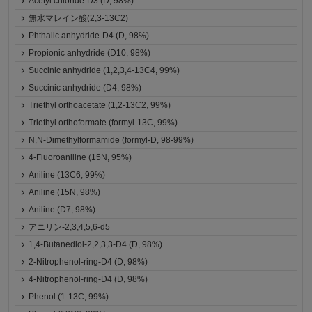
Acetyl chloride-D3 (D, 98%)
無水マレイン酸(2,3-13C2)
Phthalic anhydride-D4 (D, 98%)
Propionic anhydride (D10, 98%)
Succinic anhydride (1,2,3,4-13C4, 99%)
Succinic anhydride (D4, 98%)
Triethyl orthoacetate (1,2-13C2, 99%)
Triethyl orthoformate (formyl-13C, 99%)
N,N-Dimethylformamide (formyl-D, 98-99%)
4-Fluoroaniline (15N, 95%)
Aniline (13C6, 99%)
Aniline (15N, 98%)
Aniline (D7, 98%)
アニリン-2,3,4,5,6-d5
1,4-Butanediol-2,2,3,3-D4 (D, 98%)
2-Nitrophenol-ring-D4 (D, 98%)
4-Nitrophenol-ring-D4 (D, 98%)
Phenol (1-13C, 99%)