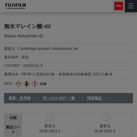
無水マレイン酸-d2
Maleic Anhydride-d2
製造元 :
Cambridge Isotope Laboratories, Inc.
保存条件 :
室温
®
CAS RN
:
33225-51-3
適用法令 :
PRTR-2 安衛法57条・有害物表示対象物質 労57-2 劇-III
GHS :
®
概要・使用例
同一CAS RN
一覧
関連製品
比較
製造元
製造元
製品コー
DLM-1853-1
DLM-1853-5
ド