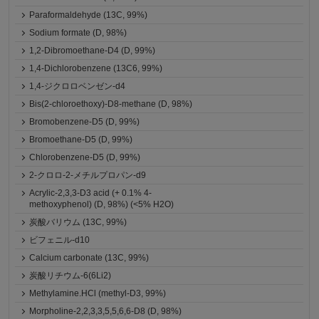
Paraformaldehyde (13C, 99%)
Sodium formate (D, 98%)
1,2-Dibromoethane-D4 (D, 99%)
1,4-Dichlorobenzene (13C6, 99%)
1,4-ジクロロベンゼン-d4
Bis(2-chloroethoxy)-D8-methane (D, 98%)
Bromobenzene-D5 (D, 99%)
Bromoethane-D5 (D, 99%)
Chlorobenzene-D5 (D, 99%)
2-クロロ-2-メチルプロパン-d9
Acrylic-2,3,3-D3 acid (+ 0.1% 4-
methoxyphenol) (D, 98%) (<5% H2O)
炭酸バリウム (13C, 99%)
ビフェニル-d10
Calcium carbonate (13C, 99%)
炭酸リチウム-6(6Li2)
Methylamine.HCl (methyl-D3, 99%)
Morpholine-2,2,3,3,5,5,6,6-D8 (D, 98%)