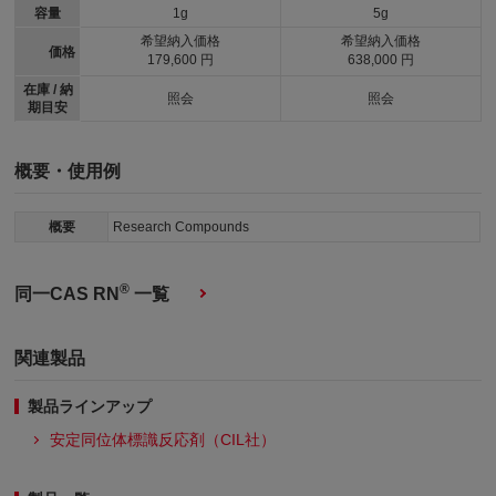
容量
1g
5g
希望納入価格
希望納入価格
価格
179,600 円
638,000 円
在庫 / 納
照会
照会
期目安
概要・使用例
概要
Research Compounds
®
同一CAS RN
一覧
関連製品
製品ラインアップ
安定同位体標識反応剤（CIL社）