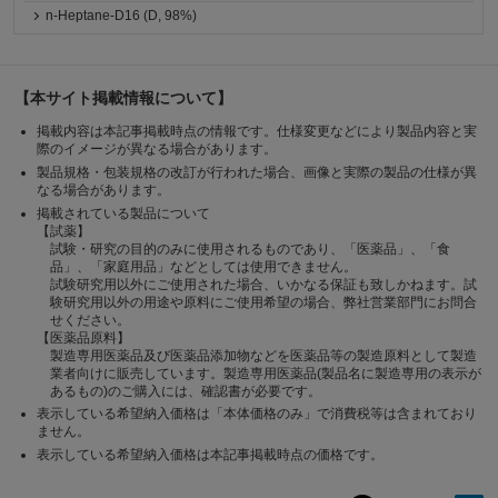
n-Heptane-D16 (D, 98%)
【本サイト掲載情報について】
掲載内容は本記事掲載時点の情報です。仕様変更などにより製品内容と実
際のイメージが異なる場合があります。
製品規格・包装規格の改訂が行われた場合、画像と実際の製品の仕様が異
なる場合があります。
掲載されている製品について
【試薬】
試験・研究の目的のみに使用されるものであり、「医薬品」、「食
品」、「家庭用品」などとしては使用できません。
試験研究用以外にご使用された場合、いかなる保証も致しかねます。試
験研究用以外の用途や原料にご使用希望の場合、弊社営業部門にお問合
せください。
【医薬品原料】
製造専用医薬品及び医薬品添加物などを医薬品等の製造原料として製造
業者向けに販売しています。製造専用医薬品(製品名に製造専用の表示が
あるもの)のご購入には、確認書が必要です。
表示している希望納入価格は「本体価格のみ」で消費税等は含まれており
ません。
表示している希望納入価格は本記事掲載時点の価格です。