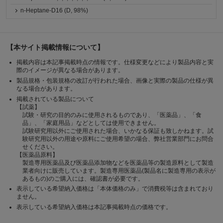
n-Heptane-D16 (D, 98%)
【本サイト掲載情報について】
掲載内容は本記事掲載時点の情報です。仕様変更などにより製品内容と実
際のイメージが異なる場合があります。
製品規格・包装規格の改訂が行われた場合、画像と実際の製品の仕様が異
なる場合があります。
掲載されている製品について
【試薬】
試験・研究の目的のみに使用されるものであり、「医薬品」、「食
品」、「家庭用品」などとしては使用できません。
試験研究用以外にご使用された場合、いかなる保証も致しかねます。試
験研究用以外の用途や原料にご使用希望の場合、弊社営業部門にお問合
せください。
【医薬品原料】
製造専用医薬品及び医薬品添加物などを医薬品等の製造原料として製造
業者向けに販売しています。製造専用医薬品(製品名に製造専用の表示が
あるもの)のご購入には、確認書が必要です。
表示している希望納入価格は「本体価格のみ」で消費税等は含まれており
ません。
表示している希望納入価格は本記事掲載時点の価格です。