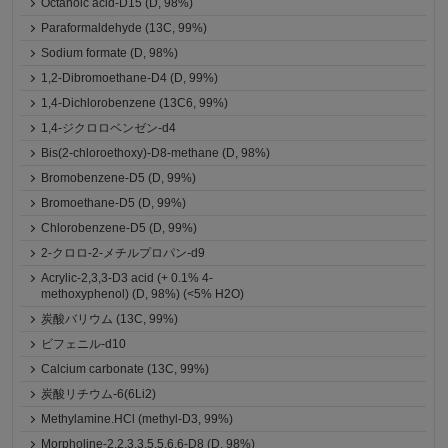
Octanoic acid-D15 (D, 98%)
Paraformaldehyde (13C, 99%)
Sodium formate (D, 98%)
1,2-Dibromoethane-D4 (D, 99%)
1,4-Dichlorobenzene (13C6, 99%)
1,4-ジクロロベンゼン-d4
Bis(2-chloroethoxy)-D8-methane (D, 98%)
Bromobenzene-D5 (D, 99%)
Bromoethane-D5 (D, 99%)
Chlorobenzene-D5 (D, 99%)
2-クロロ-2-メチルプロパン-d9
Acrylic-2,3,3-D3 acid (+ 0.1% 4-
methoxyphenol) (D, 98%) (<5% H2O)
炭酸バリウム (13C, 99%)
ビフェニル-d10
Calcium carbonate (13C, 99%)
炭酸リチウム-6(6Li2)
Methylamine.HCl (methyl-D3, 99%)
Morpholine-2,2,3,3,5,5,6,6-D8 (D, 98%)