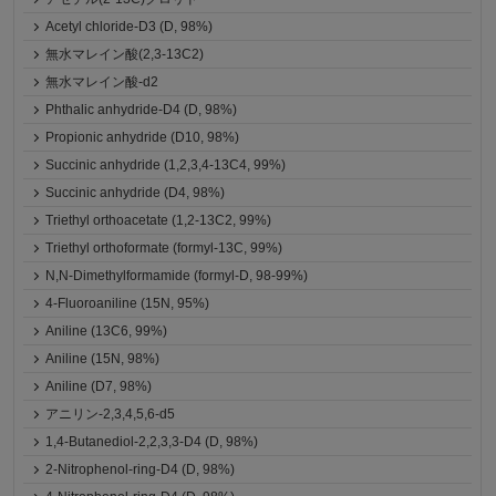
Acetyl chloride-D3 (D, 98%)
無水マレイン酸(2,3-13C2)
無水マレイン酸-d2
Phthalic anhydride-D4 (D, 98%)
Propionic anhydride (D10, 98%)
Succinic anhydride (1,2,3,4-13C4, 99%)
Succinic anhydride (D4, 98%)
Triethyl orthoacetate (1,2-13C2, 99%)
Triethyl orthoformate (formyl-13C, 99%)
N,N-Dimethylformamide (formyl-D, 98-99%)
4-Fluoroaniline (15N, 95%)
Aniline (13C6, 99%)
Aniline (15N, 98%)
Aniline (D7, 98%)
アニリン-2,3,4,5,6-d5
1,4-Butanediol-2,2,3,3-D4 (D, 98%)
2-Nitrophenol-ring-D4 (D, 98%)