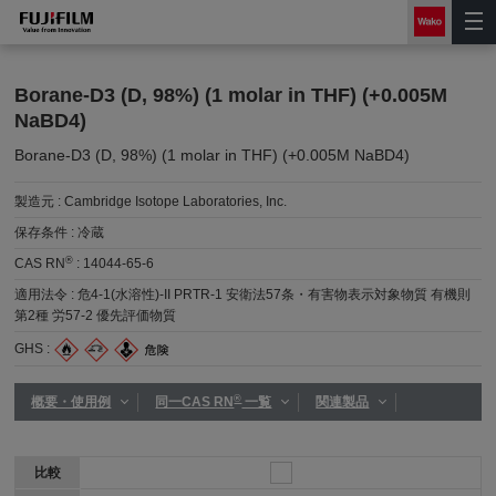
Borane-D3 (D, 98%) (1 molar in THF) (+0.005M
NaBD4)
Borane-D3 (D, 98%) (1 molar in THF) (+0.005M NaBD4)
製造元 :
Cambridge Isotope Laboratories, Inc.
保存条件 :
冷蔵
®
CAS RN
:
14044-65-6
適用法令 :
危4-1(水溶性)-II PRTR-1 安衛法57条・有害物表示対象物質 有機則
第2種 労57-2 優先評価物質
GHS :
®
概要・使用例
同一CAS RN
一覧
関連製品
比較