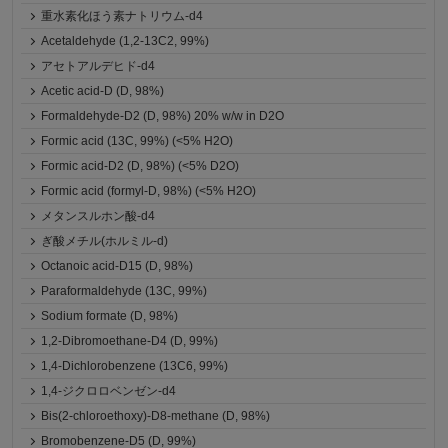
重水素化ほう素ナトリウム-d4
Acetaldehyde (1,2-13C2, 99%)
アセトアルデヒド-d4
Acetic acid-D (D, 98%)
Formaldehyde-D2 (D, 98%) 20% w/w in D2O
Formic acid (13C, 99%) (<5% H2O)
Formic acid-D2 (D, 98%) (<5% D2O)
Formic acid (formyl-D, 98%) (<5% H2O)
メタンスルホン酸-d4
ぎ酸メチル(ホルミル-d)
Octanoic acid-D15 (D, 98%)
Paraformaldehyde (13C, 99%)
Sodium formate (D, 98%)
1,2-Dibromoethane-D4 (D, 99%)
1,4-Dichlorobenzene (13C6, 99%)
1,4-ジクロロベンゼン-d4
Bis(2-chloroethoxy)-D8-methane (D, 98%)
Bromobenzene-D5 (D, 99%)