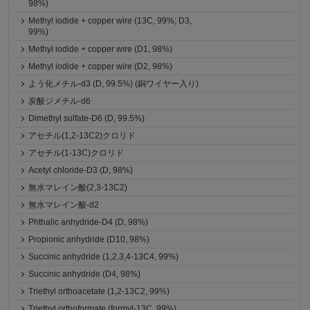
98%)
Methyl iodide + copper wire (13C, 99%; D3,
99%)
Methyl iodide + copper wire (D1, 98%)
Methyl iodide + copper wire (D2, 98%)
よう化メチル-d3 (D, 99.5%) (銅ワイヤー入り)
炭酸ジメチル-d6
Dimethyl sulfate-D6 (D, 99.5%)
アセチル(1,2-13C2)クロリド
アセチル(1-13C)クロリド
Acetyl chloride-D3 (D, 98%)
無水マレイン酸(2,3-13C2)
無水マレイン酸-d2
Phthalic anhydride-D4 (D, 98%)
Propionic anhydride (D10, 98%)
Succinic anhydride (1,2,3,4-13C4, 99%)
Succinic anhydride (D4, 98%)
Triethyl orthoacetate (1,2-13C2, 99%)
Triethyl orthoformate (formyl-13C, 99%)