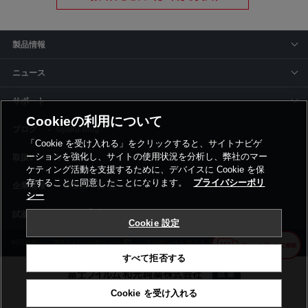
製品情報
ニュース
サポート
Cookieの利用について
siyaku-blog
「Cookie を受け入れる」をクリックすると、サイトナビゲ
ーションを強化し、サイトの使用状況を分析し、弊社のマー
取扱いメーカー
ケティング活動を支援するために、デバイスに Cookie を保
存することに同意したことになります。
プライバシーポリ
事業所一覧
シー
Cookie 設定
利用規約
プライバシーポリシー
コーポレートサイト
Cookie設定
すべて拒否する
Cookie を受け入れる
©富士フイルム和光純薬株式会社