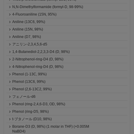
N,N-Dimethylformamide (formyl-D, 98-99%)
4-Fluoroaniline (15N, 95%)
Aniline (13C6, 99%)
Aniline (15N, 98%)
Aniline (D7, 98%)
アニリン-2,3,4,5,6-d5
1,4-Butanediol-2,2,3,3-D4 (D, 98%)
2-Nitrophenol-ring-D4 (D, 98%)
4-Nitrophenol-ring-D4 (D, 98%)
Phenol (1-13C, 99%)
Phenol (13C6, 99%)
Phenol (2,6-13C2, 99%)
フェノール-d6
Phenol (ring-2,4,6-D3, OD, 98%)
Phenol (ring-D5, 98%)
t-ブタノール (D10, 98%)
Borane-D3 (D, 98%) (1 molar in THF) (+0.005M
NaBD4)