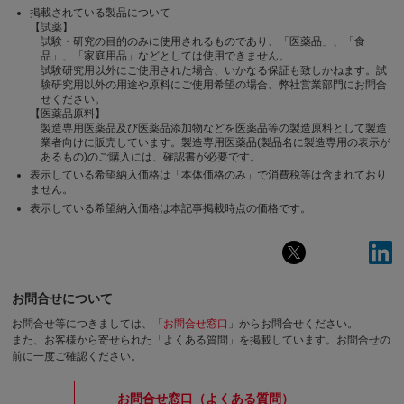
掲載されている製品について
【試薬】
試験・研究の目的のみに使用されるものであり、「医薬品」、「食
品」、「家庭用品」などとしては使用できません。
試験研究用以外にご使用された場合、いかなる保証も致しかねます。試
験研究用以外の用途や原料にご使用希望の場合、弊社営業部門にお問合
せください。
【医薬品原料】
製造専用医薬品及び医薬品添加物などを医薬品等の製造原料として製造
業者向けに販売しています。製造専用医薬品(製品名に製造専用の表示が
あるもの)のご購入には、確認書が必要です。
表示している希望納入価格は「本体価格のみ」で消費税等は含まれており
ません。
表示している希望納入価格は本記事掲載時点の価格です。
お問合せについて
お問合せ等につきましては、「
お問合せ窓口
」からお問合せください。
また、お客様から寄せられた「よくある質問」を掲載しています。お問合せの
前に一度ご確認ください。
お問合せ窓口（よくある質問）