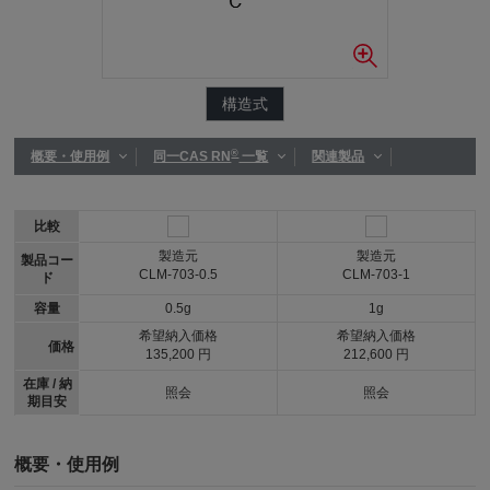
構造式
®
概要・使用例
同一CAS RN
一覧
関連製品
比較
製造元
製造元
製品コー
CLM-703-0.5
CLM-703-1
ド
容量
0.5g
1g
希望納入価格
希望納入価格
価格
135,200 円
212,600 円
在庫 / 納
照会
照会
期目安
概要・使用例