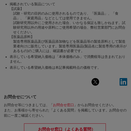
掲載されている製品について
【試薬】
試験・研究の目的のみに使用されるものであり、「医薬品」、「食
品」、「家庭用品」などとしては使用できません。
試験研究用以外にご使用された場合、いかなる保証も致しかねます。試
験研究用以外の用途や原料にご使用希望の場合、弊社営業部門にお問合
せください。
【医薬品原料】
製造専用医薬品及び医薬品添加物などを医薬品等の製造原料として製造
業者向けに販売しています。製造専用医薬品(製品名に製造専用の表示が
あるもの)のご購入には、確認書が必要です。
表示している希望納入価格は「本体価格のみ」で消費税等は含まれており
ません。
表示している希望納入価格は本記事掲載時点の価格です。
お問合せについて
お問合せ等につきましては、「
お問合せ窓口
」からお問合せください。
また、お客様から寄せられた「よくある質問」を掲載しています。お問合せの
前に一度ご確認ください。
お問合せ窓口（よくある質問）