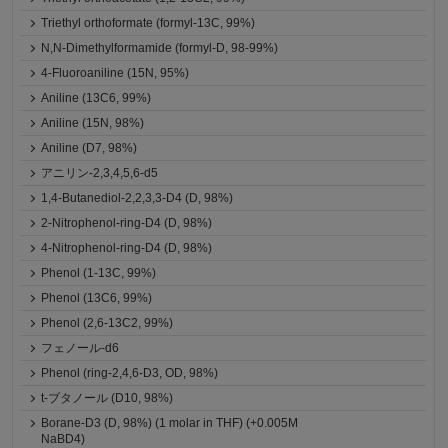
Triethyl orthoformate (formyl-13C, 99%)
N,N-Dimethylformamide (formyl-D, 98-99%)
4-Fluoroaniline (15N, 95%)
Aniline (13C6, 99%)
Aniline (15N, 98%)
Aniline (D7, 98%)
アニリン-2,3,4,5,6-d5
1,4-Butanediol-2,2,3,3-D4 (D, 98%)
2-Nitrophenol-ring-D4 (D, 98%)
4-Nitrophenol-ring-D4 (D, 98%)
Phenol (1-13C, 99%)
Phenol (13C6, 99%)
Phenol (2,6-13C2, 99%)
フェノール-d6
Phenol (ring-2,4,6-D3, OD, 98%)
t-ブタノール (D10, 98%)
Borane-D3 (D, 98%) (1 molar in THF) (+0.005M
NaBD4)