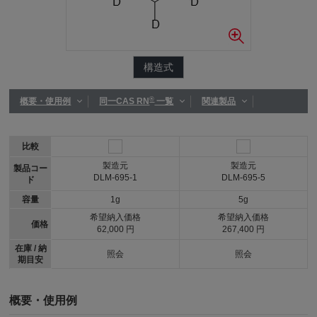
構造式
®
概要・使用例
同一CAS RN
一覧
関連製品
比較
製造元
製造元
製品コー
DLM-695-1
DLM-695-5
ド
容量
1g
5g
希望納入価格
希望納入価格
価格
62,000 円
267,400 円
在庫 / 納
照会
照会
期目安
概要・使用例