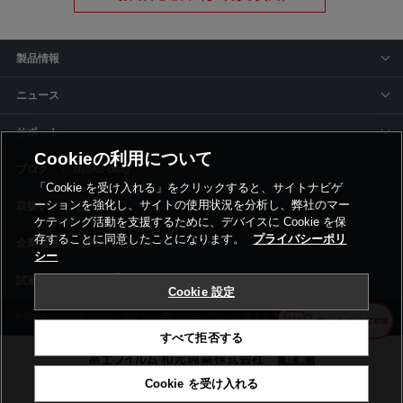
製品情報
ニュース
サポート
Cookieの利用について
siyaku-blog
「Cookie を受け入れる」をクリックすると、サイトナビゲ
ーションを強化し、サイトの使用状況を分析し、弊社のマー
取扱いメーカー
ケティング活動を支援するために、デバイスに Cookie を保
存することに同意したことになります。
プライバシーポリ
事業所一覧
シー
Cookie 設定
利用規約
プライバシーポリシー
コーポレートサイト
Cookie設定
すべて拒否する
Cookie を受け入れる
©富士フイルム和光純薬株式会社