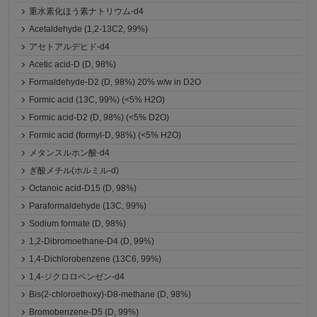
重水素化ほう素ナトリウム-d4
Acetaldehyde (1,2-13C2, 99%)
アセトアルデヒド-d4
Acetic acid-D (D, 98%)
Formaldehyde-D2 (D, 98%) 20% w/w in D2O
Formic acid (13C, 99%) (<5% H2O)
Formic acid-D2 (D, 98%) (<5% D2O)
Formic acid (formyl-D, 98%) (<5% H2O)
メタンスルホン酸-d4
ぎ酸メチル(ホルミル-d)
Octanoic acid-D15 (D, 98%)
Paraformaldehyde (13C, 99%)
Sodium formate (D, 98%)
1,2-Dibromoethane-D4 (D, 99%)
1,4-Dichlorobenzene (13C6, 99%)
1,4-ジクロロベンゼン-d4
Bis(2-chloroethoxy)-D8-methane (D, 98%)
Bromobenzene-D5 (D, 99%)