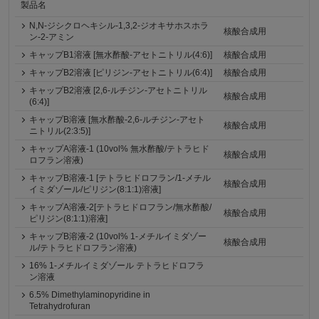
製品名
N,N-ジシクロヘキシル-1,3,2-ジオキサホスホラ
核酸合成用
ン-2-アミン
キャップB1溶液 [無水酢酸-アセトニトリル(4:6)]
核酸合成用
キャップB2溶液 [ピリジン-アセトニトリル(6:4)]
核酸合成用
キャップB2溶液 [2,6-ルチジン-アセトニトリル
核酸合成用
(6:4)]
キャップB溶液 [無水酢酸-2,6-ルチジン-アセト
核酸合成用
ニトリル(2:3:5)]
キャップA溶液-1 (10vol% 無水酢酸/テトラヒド
核酸合成用
ロフラン溶液)
キャップB溶液-1 [テトラヒドロフラン/1-メチル
核酸合成用
イミダゾール/ピリジン(8:1:1)溶液]
キャップA溶液-2[テトラヒドロフラン/無水酢酸/
核酸合成用
ピリジン(8:1:1)溶液]
キャップB溶液-2 (10vol% 1-メチルイミダゾー
核酸合成用
ル/テトラヒドロフラン溶液)
16% 1-メチルイミダゾール テトラヒドロフラ
ン溶液
6.5% Dimethylaminopyridine in
Tetrahydrofuran