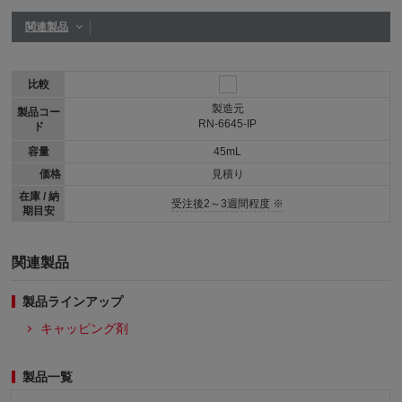
関連製品
比較
製造元
製品コー
RN-6645-IP
ド
容量
45mL
価格
見積り
在庫 / 納
受注後2～3週間程度 ※
期目安
関連製品
製品ラインアップ
キャッピング剤
製品一覧