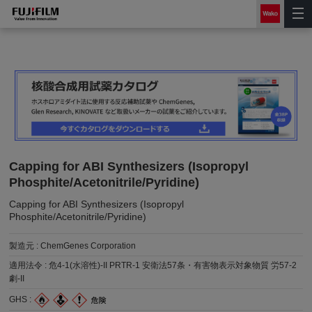
Capping for ABI Synthesizers (Isopropyl
Phosphite/Acetonitrile/Pyridine)
Capping for ABI Synthesizers (Isopropyl
Phosphite/Acetonitrile/Pyridine)
製造元 :
ChemGenes Corporation
適用法令 :
危4-1(水溶性)-II PRTR-1 安衛法57条・有害物表示対象物質 労57-2
劇-II
GHS :