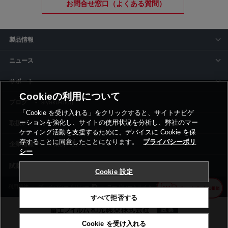
お問合せ窓口（よくある質問）
製品情報
ニュース
サポート
Cookieの利用について
siyaku-blog
「Cookie を受け入れる」をクリックすると、サイトナビゲ
ーションを強化し、サイトの使用状況を分析し、弊社のマー
取扱いメーカー
ケティング活動を支援するために、デバイスに Cookie を保
存することに同意したことになります。
プライバシーポリ
事業所一覧
シー
Cookie 設定
利用規約
プライバシーポリシー
コーポレートサイト
Cookie設定
すべて拒否する
Cookie を受け入れる
©富士フイルム和光純薬株式会社