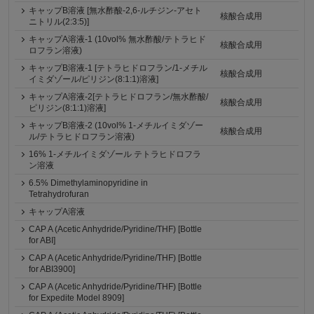
キャップB溶液 [無水酢酸-2,6-ルチジン-アセト
核酸合成用
ニトリル(2:3:5)]
キャップA溶液-1 (10vol% 無水酢酸/テトラヒド
核酸合成用
ロフラン溶液)
キャップB溶液-1 [テトラヒドロフラン/1-メチル
核酸合成用
イミダゾール/ピリジン(8:1:1)溶液]
キャップA溶液-2[テトラヒドロフラン/無水酢酸/
核酸合成用
ピリジン(8:1:1)溶液]
キャップB溶液-2 (10vol% 1-メチルイミダゾー
核酸合成用
ル/テトラヒドロフラン溶液)
16% 1-メチルイミダゾール テトラヒドロフラ
ン溶液
6.5% Dimethylaminopyridine in
Tetrahydrofuran
キャップA溶液
CAP A (Acetic Anhydride/Pyridine/THF) [Bottle
for ABI]
CAP A (Acetic Anhydride/Pyridine/THF) [Bottle
for ABI3900]
CAP A (Acetic Anhydride/Pyridine/THF) [Bottle
for Expedite Model 8909]