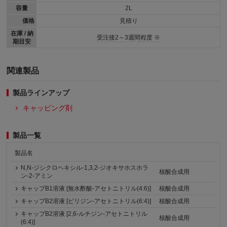
容量
2L
価格
見積り
在庫 / 納
受注後2～3週間程度 ※
期目安
関連製品
製品ラインアップ
キャッピング剤
製品一覧
製品名
N,N-ジシクロヘキシル-1,3,2-ジオキサホスホラ
核酸合成用
ン-2-アミン
キャップB1溶液 [無水酢酸-アセトニトリル(4:6)]
核酸合成用
キャップB2溶液 [ピリジン-アセトニトリル(6:4)]
核酸合成用
キャップB2溶液 [2,6-ルチジン-アセトニトリル
核酸合成用
(6:4)]