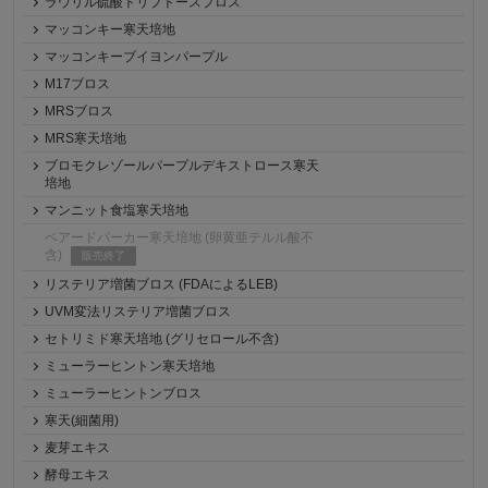
ラウリル硫酸トリプトースブロス
マッコンキー寒天培地
マッコンキーブイヨンパープル
M17ブロス
MRSブロス
MRS寒天培地
ブロモクレゾールパープルデキストロース寒天
培地
マンニット食塩寒天培地
ベアードパーカー寒天培地 (卵黄亜テルル酸不
含)
販売終了
リステリア増菌ブロス (FDAによるLEB)
UVM変法リステリア増菌ブロス
セトリミド寒天培地 (グリセロール不含)
ミューラーヒントン寒天培地
ミューラーヒントンブロス
寒天(細菌用)
麦芽エキス
酵母エキス