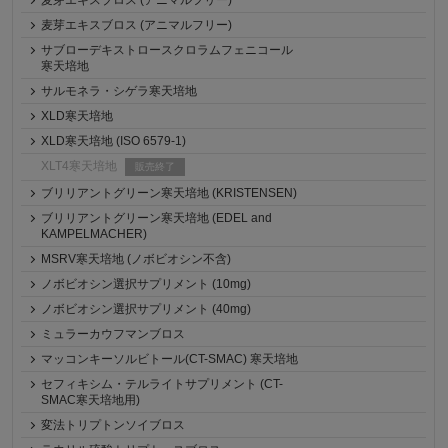
麦芽エキスブロス (アニマルフリー)
麦芽エキスブロス (アニマルフリー)
サブローデキストロースクロラムフェニコール
寒天培地
サルモネラ・シゲラ寒天培地
XLD寒天培地
XLD寒天培地 (ISO 6579-1)
XLT4寒天培地
販売終了
ブリリアントグリーン寒天培地 (KRISTENSEN)
ブリリアントグリーン寒天培地 (EDEL and
KAMPELMACHER)
MSRV寒天培地 (ノボビオシン不含)
ノボビオシン選択サプリメント (10mg)
ノボビオシン選択サプリメント (40mg)
ミュラーカウフマンブロス
マッコンキーソルビトール(CT-SMAC) 寒天培地
セフィキシム・テルライトサプリメント (CT-
SMAC寒天培地用)
変法トリプトンソイブロス