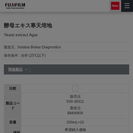
酵母エキス寒天培地
Yeast extract Agar
製造元 :
Solabia Biokar Diagnostics
保存条件 :
冷所 (25℃以下)
関連製品
比較
販売元
559-38311
製品コー
ド
製造元
BM06808
容量
200mL×10
希望納入価格
価格