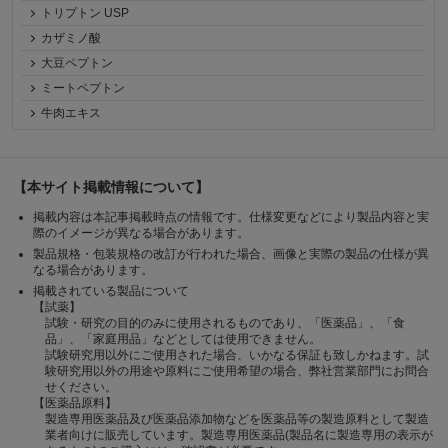
トリプトン USP
カザミノ酸
大豆ペプトン
ミートペプトン
牛肉エキス
【本サイト掲載情報について】
掲載内容は本記事掲載時点の情報です。仕様変更などにより製品内容と実
際のイメージが異なる場合があります。
製品規格・包装規格の改訂が行われた場合、画像と実際の製品の仕様が異
なる場合があります。
掲載されている製品について
【試薬】
試験・研究の目的のみに使用されるものであり、「医薬品」、「食
品」、「家庭用品」などとしては使用できません。
試験研究用以外にご使用された場合、いかなる保証も致しかねます。試
験研究用以外の用途や原料にご使用希望の場合、弊社営業部門にお問合
せください。
【医薬品原料】
製造専用医薬品及び医薬品添加物などを医薬品等の製造原料として製造
業者向けに販売しています。製造専用医薬品(製品名に製造専用の表示が