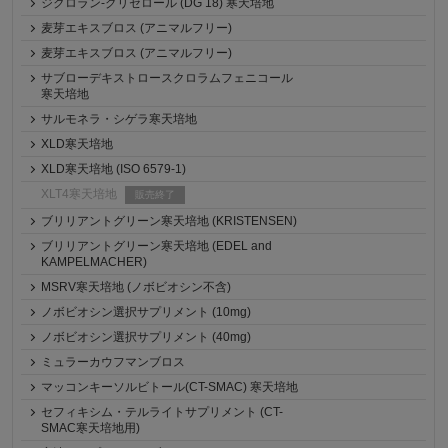
ジクロラン-グリセロール (DG 18) 寒天培地
麦芽エキスブロス (アニマルフリー)
麦芽エキスブロス (アニマルフリー)
サブローデキストロースクロラムフェニコール
寒天培地
サルモネラ・シゲラ寒天培地
XLD寒天培地
XLD寒天培地 (ISO 6579-1)
XLT4寒天培地
販売終了
ブリリアントグリーン寒天培地 (KRISTENSEN)
ブリリアントグリーン寒天培地 (EDEL and
KAMPELMACHER)
MSRV寒天培地 (ノボビオシン不含)
ノボビオシン選択サプリメント (10mg)
ノボビオシン選択サプリメント (40mg)
ミュラーカウフマンブロス
マッコンキーソルビトール(CT-SMAC) 寒天培地
セフィキシム・テルライトサプリメント (CT-
SMAC寒天培地用)