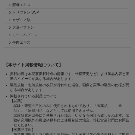
酵母エキス
トリプトン USP
カザミノ酸
大豆ペプトン
ミートペプトン
牛肉エキス
【本サイト掲載情報について】
掲載内容は本記事掲載時点の情報です。仕様変更などにより製品内容と実
際のイメージが異なる場合があります。
製品規格・包装規格の改訂が行われた場合、画像と実際の製品の仕様が異
なる場合があります。
掲載されている製品について
【試薬】
試験・研究の目的のみに使用されるものであり、「医薬品」、「食
品」、「家庭用品」などとしては使用できません。
試験研究用以外にご使用された場合、いかなる保証も致しかねます。試
験研究用以外の用途や原料にご使用希望の場合、弊社営業部門にお問合
せください。
【医薬品原料】
製造専用医薬品及び医薬品添加物などを医薬品等の製造原料として製造