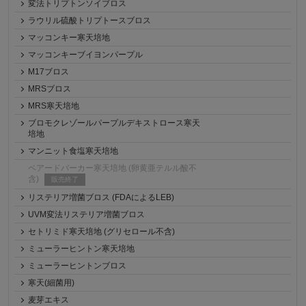
変法トリプトンソイブロス
ラウリル硫酸トリプトースブロス
マッコンキー寒天培地
マッコンキーブイヨンパープル
M17ブロス
MRSブロス
MRS寒天培地
ブロモクレゾールパープルデキストロース寒天
培地
マンニット食塩寒天培地
ベアードパーカー寒天培地 (卵黄亜テルル酸不
含)
販売終了
リステリア増菌ブロス (FDAによるLEB)
UVM変法リステリア増菌ブロス
セトリミド寒天培地 (グリセロール不含)
ミューラーヒントン寒天培地
ミューラーヒントンブロス
寒天(細菌用)
麦芽エキス