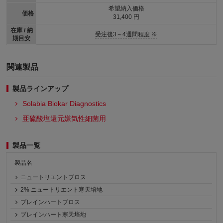
希望納入価格
価格
31,400 円
在庫 / 納
受注後3～4週間程度 ※
期目安
関連製品
製品ラインアップ
Solabia Biokar Diagnostics
亜硫酸塩還元嫌気性細菌用
製品一覧
製品名
ニュートリエントブロス
2% ニュートリエント寒天培地
ブレインハートブロス
ブレインハート寒天培地