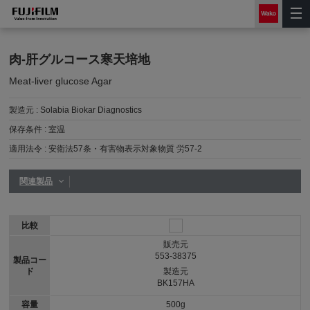
肉-肝グルコース寒天培地
Meat-liver glucose Agar
製造元 :
Solabia Biokar Diagnostics
保存条件 :
室温
適用法令 :
安衛法57条・有害物表示対象物質 労57-2
関連製品
比較
販売元
553-38375
製品コー
ド
製造元
BK157HA
容量
500g