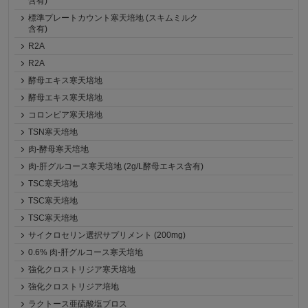
含有)
標準プレートカウント寒天培地 (スキムミルク
含有)
R2A
R2A
酵母エキス寒天培地
酵母エキス寒天培地
コロンビア寒天培地
TSN寒天培地
肉-酵母寒天培地
肉-肝グルコース寒天培地 (2g/L酵母エキス含有)
TSC寒天培地
TSC寒天培地
TSC寒天培地
サイクロセリン選択サプリメント (200mg)
0.6% 肉-肝グルコース寒天培地
強化クロストリジア寒天培地
強化クロストリジア培地
ラクトース亜硫酸塩ブロス