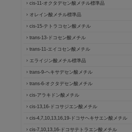
cis-11-オクタデセン酸メチル標準品
オレイン酸メチル標準品
cis-15-テトラコセン酸メチル
trans-13-ドコセン酸メチル
trans-11-エイコセン酸メチル
エライジン酸メチル標準品
trans-9-ヘキサデセン酸メチル
trans-6-オクタデセン酸メチル
cis-アラキドン酸メチル
cis-13,16-ドコサジエン酸メチル
cis-4,7,10,13,16,19-ドコサヘキサエン酸メチル
cis-7,10,13,16-ドコサテトラエン酸メチル