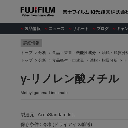
製品情報
ニュース
サポート
ブログ
キャ
詳細情報
トップ
分析
食品・栄養・機能性成分
油脂・脂質分
トップ
分析
食品衛生・自然毒
油脂・脂質分析
ト
γ-リノレン酸メチル
Methyl gamma-Linolenate
製造元 :
AccuStandard Inc.
保存条件 :
冷凍 (ドライアイス輸送)