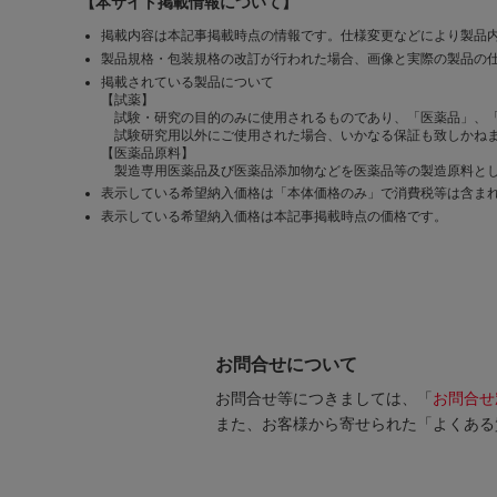
【本サイト掲載情報について】
掲載内容は本記事掲載時点の情報です。仕様変更などにより製品
製品規格・包装規格の改訂が行われた場合、画像と実際の製品の
掲載されている製品について
【試薬】
試験・研究の目的のみに使用されるものであり、「医薬品」、
試験研究用以外にご使用された場合、いかなる保証も致しかね
【医薬品原料】
製造専用医薬品及び医薬品添加物などを医薬品等の製造原料とし
表示している希望納入価格は「本体価格のみ」で消費税等は含ま
表示している希望納入価格は本記事掲載時点の価格です。
お問合せについて
お問合せ等につきましては、「
お問合せ
また、お客様から寄せられた「よくある