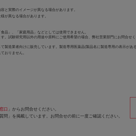
内容と実際のイメージが異なる場合があります。
仕様が異なる場合があります。
「食品」、「家庭用品」などとしては使用できません。
ます。試験研究用以外の用途や原料にご使用希望の場合、弊社営業部門にお問合せく
て製造業者向けに販売しています。製造専用医薬品(製品名に製造専用の表示がある
れておりません。
窓口
」からお問合せください。
質問」を掲載しています。お問合せの前に一度ご確認ください。