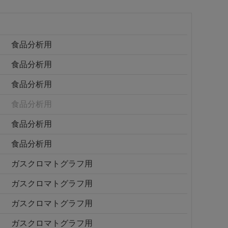
食品分析用
食品分析用
食品分析用
食品分析用
食品分析用
食品分析用
ガスクロマトグラフ用
ガスクロマトグラフ用
ガスクロマトグラフ用
ガスクロマトグラフ用