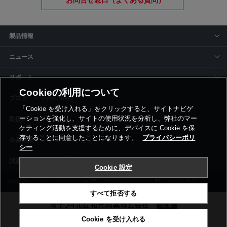
お問合せ窓口（よくある質問）
製品情報
ニュース
サポート
Cookieの利用について
siyaku-blog
「Cookie を受け入れる」をクリックすると、サイトナビゲ
ーションを強化し、サイトの使用状況を分析し、弊社のマー
取扱いメーカー
ケティング活動を支援するために、デバイスに Cookie を保
存することに同意したことになります。
プライバシーポリ
事業所一覧
シー
Cookie 設定
利用規約
プライバシーポリシー
コーポレートサイト
Cookie設定
すべて拒否する
Cookie を受け入れる
©富士フイルム和光純薬株式会社