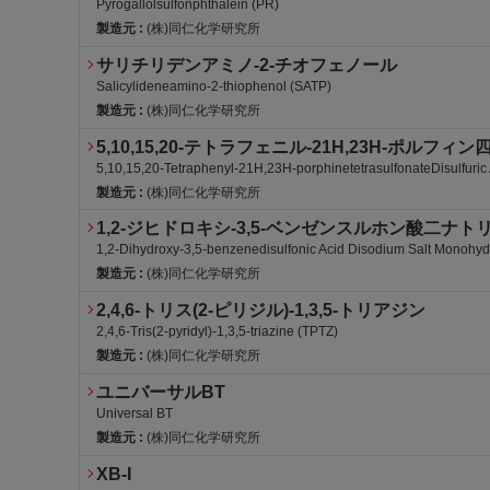
Pyrogallolsulfonphthalein (PR)
製造元 :
(株)同仁化学研究所
サリチリデンアミノ-2-チオフェノール
Salicylideneamino-2-thiophenol (SATP)
製造元 :
(株)同仁化学研究所
5,10,15,20-テトラフェニル-21H,23H-ポル
5,10,15,20-Tetraphenyl-21H,23H-porphinetetrasulfonateDisulfuric
製造元 :
(株)同仁化学研究所
1,2-ジヒドロキシ-3,5-ベンゼンスルホン酸二ナ
1,2-Dihydroxy-3,5-benzenedisulfonic Acid Disodium Salt Monohydr
製造元 :
(株)同仁化学研究所
2,4,6-トリス(2-ピリジル)-1,3,5-トリアジン
2,4,6-Tris(2-pyridyl)-1,3,5-triazine (TPTZ)
製造元 :
(株)同仁化学研究所
ユニバーサルBT
Universal BT
製造元 :
(株)同仁化学研究所
危4-3(水)
労・表
労・S
劇
XB-I