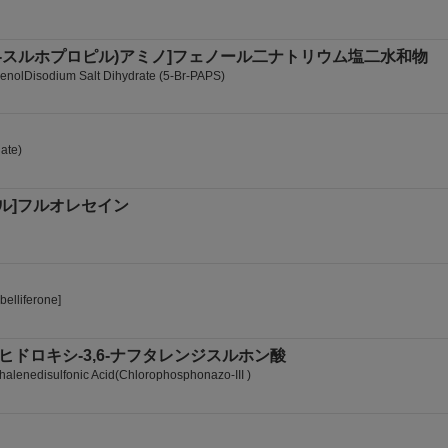
ル-N-(3-スルホプロピル)アミノ]フェノール二ナトリウム塩二水和物
henolDisodium Salt Dihydrate (5-Br-PAPS)
ate)
メチル]フルオレセイン
elliferone]
8-ジヒドロキシ-3,6-ナフタレンジスルホン酸
alenedisulfonic Acid(Chlorophosphonazo-III )