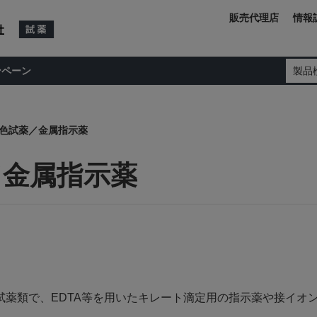
販売代理店
情報
ンペーン
製品
色試薬／金属指示薬
／金属指示薬
試薬類で、EDTA等を用いたキレート滴定用の指示薬や接イオ