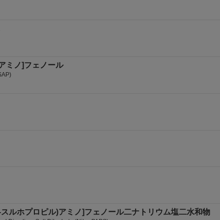
ル)アミノ]フェノール
PSAP)
)
ル-N-(3-スルホプロピル)アミノ]フェノール二ナトリウム塩二水和物