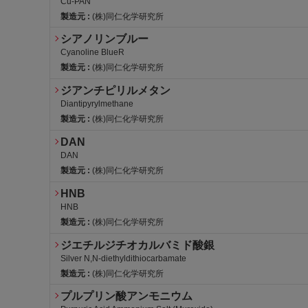
Cu-PAN
製造元 :
(株)同仁化学研究所
労・表
労・S
シアノリンブルー
Cyanoline BlueR
製造元 :
(株)同仁化学研究所
ジアンチピリルメタン
Diantipyrylmethane
製造元 :
(株)同仁化学研究所
DAN
DAN
製造元 :
(株)同仁化学研究所
HNB
HNB
製造元 :
(株)同仁化学研究所
ジエチルジチオカルバミド酸銀
Silver N,N-diethyldithiocarbamate
製造元 :
(株)同仁化学研究所
労・S
プルプリン酸アンモニウム