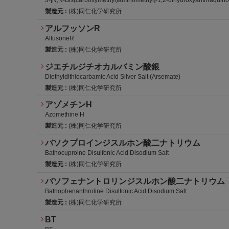
3-[N,N-Bis(carboxymethyl)aminomethyl]-1,2-dihydroxyanthraquin
製造元 :
(株)同仁化学研究所
アルフッソンR
AlfusoneR
製造元 :
(株)同仁化学研究所
PRTR1
労・変
危1-III
ジエチルジチオカルバミン酸銀
Diethyldithiocarbamic Acid Silver Salt (Arsemate)
製造元 :
(株)同仁化学研究所
労・S
アゾメチンH
Azomethine H
製造元 :
(株)同仁化学研究所
バソクプロインジスルホン酸二ナトリウム
Bathocuproine Disulfonic Acid Disodium Salt
製造元 :
(株)同仁化学研究所
バソフェナントロリンジスルホン酸二ナトリウム
Bathophenanthroline Disulfonic Acid Disodium Salt
製造元 :
(株)同仁化学研究所
BT