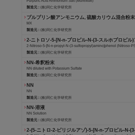
Purpuric Acid Ammonium Salt (Murexide)
製造元 :
(株)同仁化学研究所
プルプリン酸アンモニウム, 硫酸カリウム混合粉末
MX
製造元 :
(株)同仁化学研究所
2-ニトロソ-5-[N-n-プロピル-N-(3-スルホプロピ
2-Nitroso-5-[N-n-propyl-N-(3-sulfopropyl)amino]phenol (Nitroso-
製造元 :
(株)同仁化学研究所
NN-希釈粉末
NN diluted with Potassium Sulfate
製造元 :
(株)同仁化学研究所
NN
NN
製造元 :
(株)同仁化学研究所
NN-溶液
NN Solution
製造元 :
(株)同仁化学研究所
労・表
労・有2
労・S
危4-ア(水
2-(5-ニトロ-2-ピリジルアゾ)-5-[N-n-プロピ