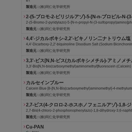
BT
製造元 :
(株)同仁化学研究所
2-(5-ブロモ-2-ピリジルアゾ)-5-[N-n-プロピ
2-(5-Bromo-2-pyridylazo)-5-[N-n-propyl-N-(3-sulfopropyl)amino]p
製造元 :
(株)同仁化学研究所
4,4'-ジカルボキシ-2,2'-ビキノリン二ナトリウム塩
4,4'-Dicarboxy-2,2'-biquinoline Disodium Salt (Sodium Bicinchonin
製造元 :
(株)同仁化学研究所
3,3'-ビス[N,N-ビス(カルボキシメチル)-アミノ
3,3'-Bis[N,N-bis(carboxymethyl)aminomethyl]fluorescein (Calcein)
製造元 :
(株)同仁化学研究所
カルセインブルー
Calcein Blue [8-[N,N-Bis(carboxymethyl)aminomethyl]-4-methylumb
製造元 :
(株)同仁化学研究所
2,7-ビス(4-クロロ-2-ホスホノフェニルアゾ)-1,
2,7-Bis(4-chloro-2-phosphonophenylazo)-1,8-dihydroxy-3,6-naphth
製造元 :
(株)同仁化学研究所
Cu-PAN