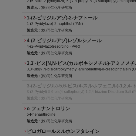
2-(5-Nitro-2-pyridylazo)-5-[N-n-propyl-N-(3-sulfopropyl)amino]phe
製造元 :
(株)同仁化学研究所
1-(2-ピリジルアゾ)-2-ナフトール
1-(2-Pyridylazo)-2-naphthol (PAN)
製造元 :
(株)同仁化学研究所
4-(2-ピリジルアゾ)レゾルシノール
4-(2-Pyridylazo)resorcinol (PAR)
製造元 :
(株)同仁化学研究所
3,3'-ビス[N,N-ビス(カルボキシメチル)-アミノメチ
3,3'-Bis[N,N-bis(carboxymethyl)aminomethyl]-o-cresolphthalein (
製造元 :
(株)同仁化学研究所
3-(2-ピリジル)-5,6-ビス(4-スルホフェニル)-1,
3-(2-Pyridyl)-5,6-bis(4-sulfophenyl)-1,2,4-triazine Disodium Salt 
製造元 :
(株)同仁化学研究所
o-フェナントロリン
o-Phenanthroline
製造元 :
(株)同仁化学研究所
ピロガロールスルホンフタレイン