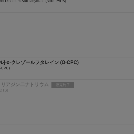
nol Disodium Salt Dihydrate (Nitro-PAPS)
ル]-o-クレゾールフタレイン (O-CPC)
O-CPC)
2,4-トリアジン二ナトリウム
販売終了
(PDTS)