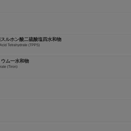
フィン四スルホン酸二硫酸塩四水和物
 Acid Tetrahydrate (TPPS)
トリウム一水和物
ate (Tiron)