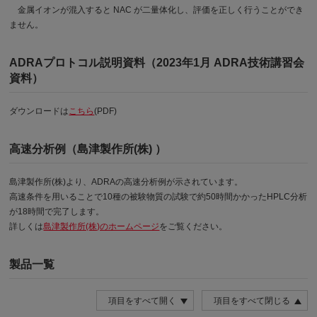
金属イオンが混入すると NAC が二量体化し、評価を正しく行うことができ
ません。
ADRAプロトコル説明資料（2023年1月 ADRA技術講習会
資料）
ダウンロードは
こちら
(PDF)
高速分析例（島津製作所(株) ）
島津製作所(株)より、ADRAの高速分析例が示されています。
高速条件を用いることで10種の被験物質の試験で約50時間かかったHPLC分析
が18時間で完了します。
詳しくは
島津製作所(株)のホームページ
をご覧ください。
製品一覧
項目をすべて開く
項目をすべて閉じる