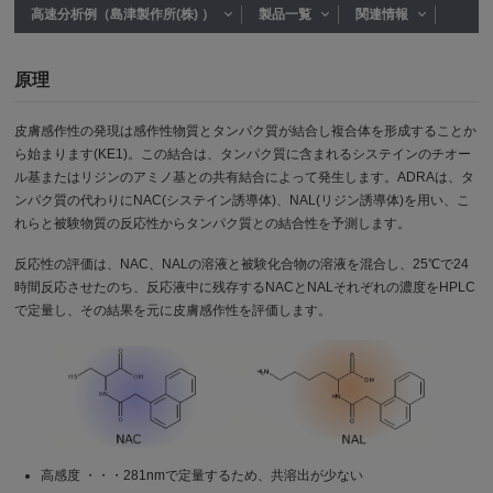
高速分析例（島津製作所(株) ）
製品一覧
関連情報
原理
皮膚感作性の発現は感作性物質とタンパク質が結合し複合体を形成することか
ら始まります(KE1)。この結合は、タンパク質に含まれるシステインのチオー
ル基またはリジンのアミノ基との共有結合によって発生します。ADRAは、タ
ンパク質の代わりにNAC(システイン誘導体)、NAL(リジン誘導体)を用い、こ
れらと被験物質の反応性からタンパク質との結合性を予測します。
反応性の評価は、NAC、NALの溶液と被験化合物の溶液を混合し、25℃で24
時間反応させたのち、反応液中に残存するNACとNALそれぞれの濃度をHPLC
で定量し、その結果を元に皮膚感作性を評価します。
高感度 ・・・281nmで定量するため、共溶出が少ない