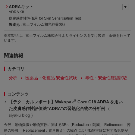
ADRAキット
ADRA Kit
皮膚感作性評価用
for Skin Sensitisation Test
富士フイルム和光純薬(株)
製造元 :
※本製品は、富士フイルム株式会社よりライセンスを受け製造・販売を行って
審・優
います。
関連情報
カテゴリ
分析
医薬品・化粧品 安全性試験
毒性・安全性確認試験
コンテンツ
®
【テクニカルレポート】Wakopak
Core C18 ADRA を用い
た皮膚感作性評価法"ADRA"の習熟化合物の分析例
siyaku blog
今般、動物愛護や動物実験に関する3Rs（Reduction：削減、 Refinement：苦
痛の軽減、 Replacement：置き換え）の観点により動物実験に対する規制が