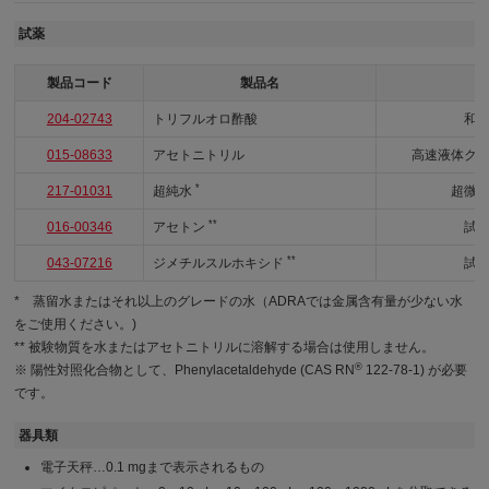
試薬
製品コード
製品名
204-02743
トリフルオロ酢酸
和
015-08633
アセトニトリル
高速液体ク
*
217-01031
超純水
超微
**
016-00346
アセトン
試
**
043-07216
ジメチルスルホキシド
試
* 蒸留水またはそれ以上のグレードの水（ADRAでは金属含有量が少ない水
をご使用ください。)
** 被験物質を水またはアセトニトリルに溶解する場合は使用しません。
®
※ 陽性対照化合物として、Phenylacetaldehyde (CAS RN
122-78-1) が必要
です。
器具類
電子天秤…0.1 mgまで表示されるもの