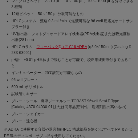
マイクロピペット…2～10 µL、10～100 µL、100～1000 µLを分取できる
3 種類
12連ピペット…50～150 µL分取可能なもの
HPLCシステム…流速 0.3 mL/min で送液可能な 96 well 用遮光オートサン
プラー付き
UV検出器…フォトダイオードアレイ検出器(PDA検出器)または吸光度検
出器(281 nm)
®
HPLCカラム…
ワコーパック
コア C18 ADRA
(φ3.0×150mm) [Catalog #
233-63991]
pH計…±0.01 pH単位まで読むことが可能で、校正用緩衝液付きであるこ
と
インキュベーター…25℃設定が可能なもの
96 wellプレート
500 mL ポリボトル
試験管ミキサー
プレートシール…島津ジーエルシー TORAST 96well Seal E Type
[Catalog #370-04030-01]または同等品(密封性、耐溶剤性の高いもの)
プレートシェイカー
プレート遠心機
※ ADRA に使用する容器や器具類(HPLC 構成部品を除く)はすべて PP または
PE 製のディスポ―サブル品を使用してください。