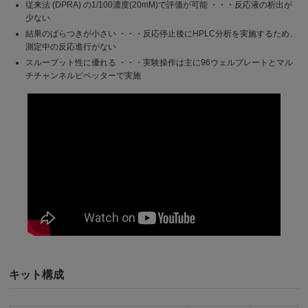
従来法 (DPRA) の1/100濃度(20mM)で評価が可能 ・・・反応液の析出が
少ない
結果のばらつきが小さい ・・・反応停止後にHPLC分析を実施するため、
測定中の反応進行がない
スループット性に優れる ・・・実験操作は主に96ウェルプレートとマル
チチャンネルピペッターで実施
キット構成