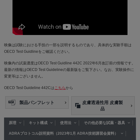
映像は試験における⼿技の⼀部を説明するものであり、具体的な実験手順は
OECD Test Guidlineをご確認ください。
映像内の試薬濃度はOECD Test Guidline 442C 2022年6月改訂前の情報です。
最新の情報はOECD Test Guidelineの最新版をご覧下さい。なお、実験操作に
変更等はございません。
OECD Test Guideline 442Cは
こちら
から
製品パンフレット
皮膚透過性用 皮膚製
品
原理
キット構成
使用法
その他必要な試薬・器具
ADRAプロトコル説明資料（2023年1月 ADRA技術講習会資料）