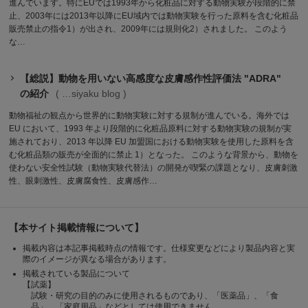
進んでいます。特にEUでは1993年から化粧品に対する動物実験が段階的に禁
止、2003年には2013年以降にEU域内では動物実験を行った原料を含む化粧品
販売禁止の指令1）が出され、2009年には規則化2）されました。 このよう
な…
【総説】動物を用いない高感度な皮膚感作性評価法 "ADRA"
の紹介
siyaku blog
動物福祉の観点から世界的に動物実験に対する規制が進んでいる。海外では
EU において、1993 年より段階的に化粧品原料に対する動物実験の規制が実
施されており、2013 年以降 EU 加盟国における動物実験を使用した原料を含
む化粧品類の販売が全面的に禁止 1）となった。 このような背景から、動物を
使わない安全性試験（動物実験代替法）の開発が喫緊の課題となり、皮膚刺激
性、眼刺激性、皮膚腐食性、皮膚感作…
【本サイト掲載情報について】
掲載内容は本記事掲載時点の情報です。仕様変更などにより製品内容と実
際のイメージが異なる場合があります。
掲載されている製品について
【試薬】
試験・研究の目的のみに使用されるものであり、「医薬品」、「食
品」、「家庭用品」などとしては使用できません。