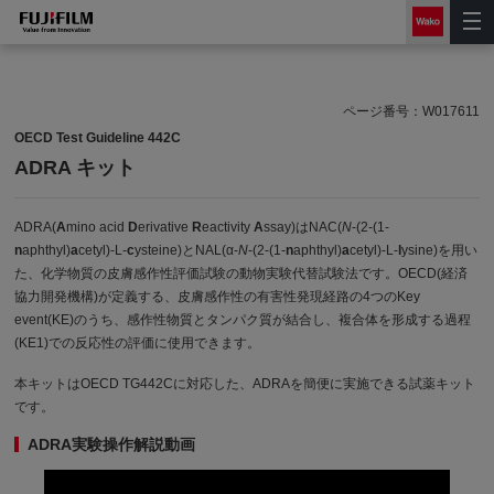
ページ番号：
W017611
OECD Test Guideline 442C
ADRA キット
ADRA(
A
mino acid
D
erivative
R
eactivity
A
ssay)はNAC(
N
-(2-(1-
n
aphthyl)
a
cetyl)-L-
c
ysteine)とNAL(α-
N
-(2-(1-
n
aphthyl)
a
cetyl)-L-
l
ysine)を用い
た、化学物質の皮膚感作性評価試験の動物実験代替試験法です。OECD(経済
協力開発機構)が定義する、皮膚感作性の有害性発現経路の4つのKey
event(KE)のうち、感作性物質とタンパク質が結合し、複合体を形成する過程
(KE1)での反応性の評価に使用できます。
本キットはOECD TG442Cに対応した、ADRAを簡便に実施できる試薬キット
です。
ADRA実験操作解説動画