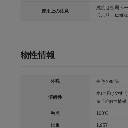
純度は金属ベ
使用上の注意
により、正確
物性情報
外観
白色の結晶
水に溶けやす
溶解性
「溶解性情報
融点
100℃
比重
1.957