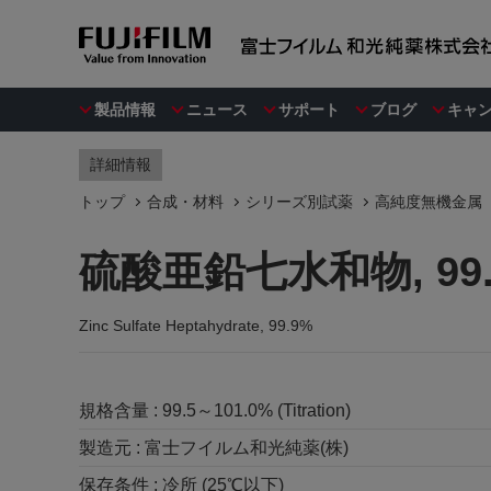
製品情報
ニュース
サポート
ブログ
キャ
詳細情報
トップ
合成・材料
シリーズ別試薬
高純度無機金属
硫酸亜鉛七水和物, 99
Zinc Sulfate Heptahydrate, 99.9%
規格含量 :
99.5～101.0% (Titration)
製造元 :
富士フイルム和光純薬(株)
保存条件 :
冷所 (25℃以下)