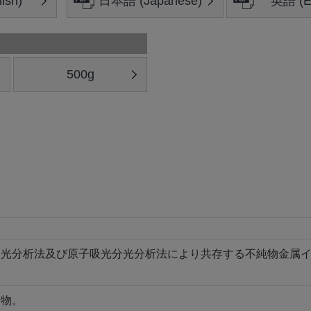
ish)
日本語 (Japanese)
英語 (En
500g
光分析法及び原子吸光分光分析法により共存する不純物金属イオ
合物。