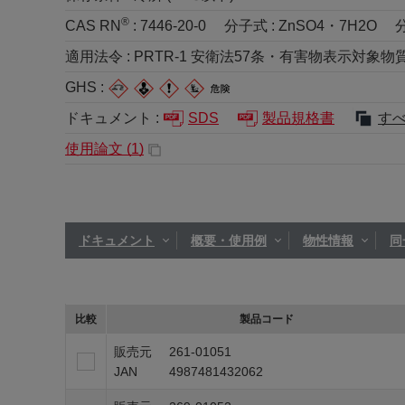
®
CAS RN
:
7446-20-0
分子式 :
ZnSO4・7H2O
適用法令 :
PRTR-1 安衛法57条・有害物表示対象物質 労5
GHS :
ドキュメント :
SDS
製品規格書
す
使用論文 (
1
)
ドキュメント
概要・使用例
物性情報
同
比較
製品コード
販売元
261-01051
JAN
4987481432062