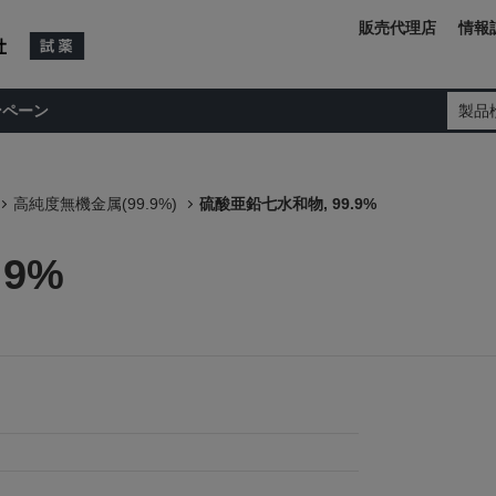
販売代理店
情報
ンペーン
製品
高純度無機金属(99.9%)
硫酸亜鉛七水和物, 99.9%
.9%