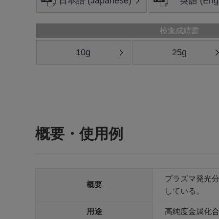
日本語 (Japanese)
英語 (Engl
検査成績書
10g
25g
概要・使用例
プラズマ発光分
概要
している。
用途
高純度金属化