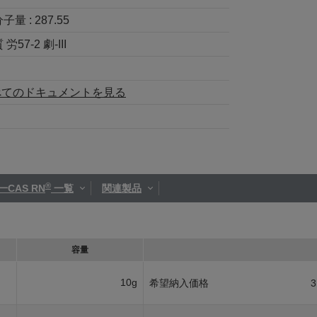
分子量 :
287.55
7-2 劇-III
べてのドキュメントを見る
®
一CAS RN
一覧
関連製品
容量
10g
希望納入価格
3