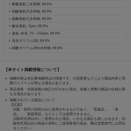
酢酸亜鉛二水和物, 99.9%
硝酸亜鉛六水和物, 99.9%
硫酸亜鉛七水和物, 99.9%
酸化亜鉛, -5μm, 99.9%
亜鉛, 粉末, 75～150μm, 99.9%
塩化ガリウム(III), 99.9%
硝酸ガリウム(III)n水和物, 99.9%
【本サイト掲載情報について】
掲載内容は本記事掲載時点の情報です。仕様変更などにより製品内容と実
際のイメージが異なる場合があります。
製品規格・包装規格の改訂が行われた場合、画像と実際の製品の仕様が異
なる場合があります。
掲載されている製品について
【試薬】
試験・研究の目的のみに使用されるものであり、「医薬品」、「食
品」、「家庭用品」などとしては使用できません。
試験研究用以外にご使用された場合、いかなる保証も致しかねます。試
験研究用以外の用途や原料にご使用希望の場合、弊社営業部門にお問合
せください。