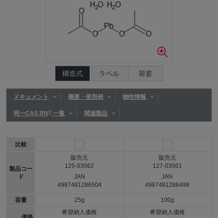
構造式
ラベル
荷姿
ドキュメント
概要・使用例
物性情報
®
同一CAS RN
一覧
関連製品
比較
販売元
販売元
125-03562
127-03561
製品コー
ド
JAN
JAN
4987481286504
4987481286498
容量
25g
100g
希望納入価格
希望納入価格
価格