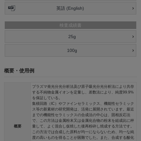
英語 (English)
検査成績書
25g
100g
概要・使用例
プラズマ発光分光分析法及び原子吸光分光分析法により共存
する不純物金属イオンを定量し、差数法により、純度99.9%
を保証している。
集積回路（IC）やファインセラミックス、機能性セラミック
ス等の新素材の研究開発は、活発に展開されています。最近
までの機能性セラミックスの合成法の中心は、固相反応法
で、この方法は金属粉末又は金属化合物の粉末を組成比に秤
概要
量して、よく混合し仮焼した後再粉砕し焼成する方法です。
この方法では合成した原料が均一にならないため、均一な純
度の高いものを得ることが困難でした。また、合成する酸化