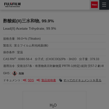
酢酸鉛(II)三水和物, 99.9%
Lead(II) Acetate Trihydrate, 99.9%
規格含量 :
99.0+% (Titration)
製造元 :
富士フイルム和光純薬(株)
保存条件 :
室温
®
CAS RN
:
6080-56-4
分子式 :
(CH3COO)2Pb・3H2O
分子量 :
379.33
適用法令 :
安衛法57条・有害物表示対象物質 PRTR-1(特定) 鉛則 労57-2 劇-III
GHS :
ドキュメント :
SDS
製品規格書
すべてのドキュメントを見る