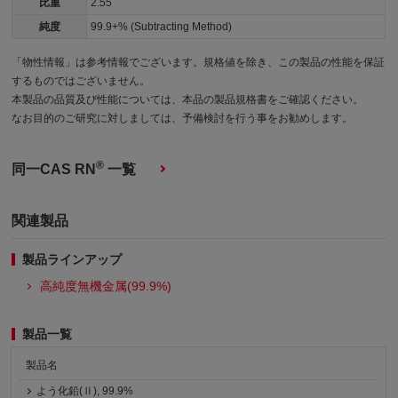
比重
2.55
純度
99.9+% (Subtracting Method)
「物性情報」は参考情報でございます。規格値を除き、この製品の性能を保証
するものではございません。
本製品の品質及び性能については、本品の製品規格書をご確認ください。
なお目的のご研究に対しましては、予備検討を行う事をお勧めします。
®
同一CAS RN
一覧
関連製品
製品ラインアップ
高純度無機金属(99.9%)
製品一覧
製品名
よう化鉛(Ⅱ), 99.9%