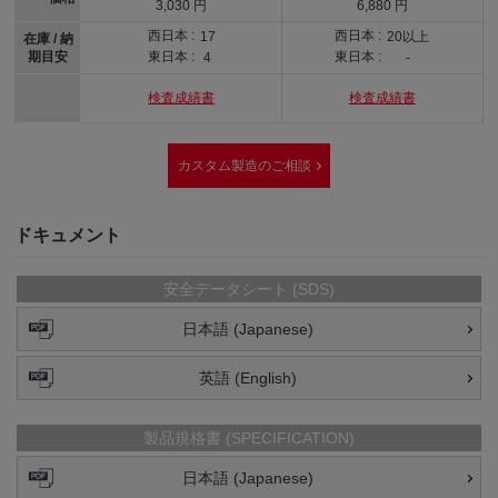
3,030 円
6,880 円
西日本 :
西日本 :
17
20以上
在庫 / 納
期目安
東日本 :
東日本 :
4
-
検査成績書
検査成績書
カスタム製造のご相談
ドキュメント
安全データシート (SDS)
日本語 (Japanese)
英語 (English)
製品規格書 (SPECIFICATION)
日本語 (Japanese)