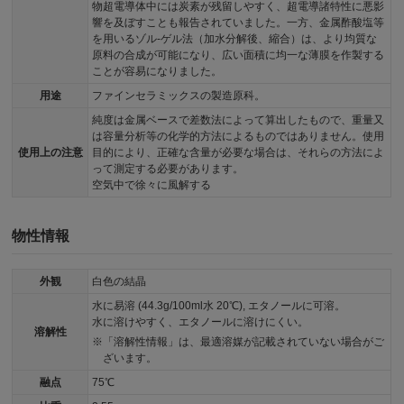
物超電導体中には炭素が残留しやすく、超電導諸特性に悪影
響を及ぼすことも報告されていました。一方、金属酢酸塩等
を用いるゾル-ゲル法（加水分解後、縮合）は、より均質な
原料の合成が可能になり、広い面積に均一な薄膜を作製する
ことが容易になりました。
用途
ファインセラミックスの製造原科。
純度は金属ベースで差数法によって算出したもので、重量又
は容量分析等の化学的方法によるものではありません。使用
使用上の注意
目的により、正確な含量が必要な場合は、それらの方法によ
って測定する必要があります。
空気中で徐々に風解する
物性情報
外観
白色の結晶
水に易溶 (44.3g/100ml水 20℃), エタノールに可溶。
水に溶けやすく、エタノールに溶けにくい。
溶解性
「溶解性情報」は、最適溶媒が記載されていない場合がご
ざいます。
融点
75℃