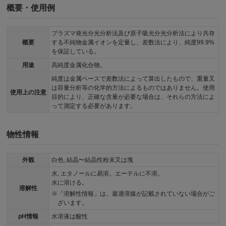
概要・使用例
プラズマ発光分光分析法及び原子吸光分光分析法により共存
概要
する不純物金属イオンを定量し、差数法により、純度99.9%
を保証している。
用途
高純度金属化合物。
純度は金属ベースで差数法によって算出したもので、重量又
は容量分析等の化学的方法によるものではありません。使用
使用上の注意
目的により、正確な含量が必要な場合は、それらの方法によ
って測定する必要があります。
物性情報
外観
白色, 結晶〜結晶性粉末又は塊
水, エタノールに易溶。エーテルに不溶。
水に溶ける。
溶解性
「溶解性情報」は、最適溶媒が記載されていない場合がご
ざいます。
pH情報
水溶液は酸性