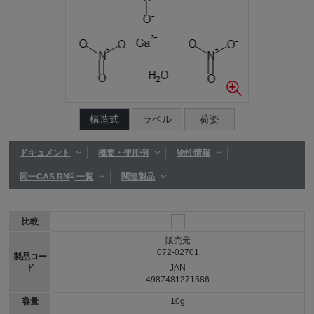
構造式
ラベル
荷姿
ドキュメント
概要・使用例
物性情報
®
同一CAS RN
一覧
関連製品
比較
販売元
072-02701
製品コー
ド
JAN
4987481271586
容量
10g