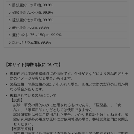
酢酸亜鉛二水和物, 99.9%
硝酸亜鉛六水和物, 99.9%
硫酸亜鉛七水和物, 99.9%
酸化亜鉛, -5μm, 99.9%
亜鉛, 粉末, 75～150μm, 99.9%
塩化ガリウム(III), 99.9%
【本サイト掲載情報について】
掲載内容は本記事掲載時点の情報です。仕様変更などにより製品内容と実
際のイメージが異なる場合があります。
製品規格・包装規格の改訂が行われた場合、画像と実際の製品の仕様が異
なる場合があります。
掲載されている製品について
【試薬】
試験・研究の目的のみに使用されるものであり、「医薬品」、「食
品」、「家庭用品」などとしては使用できません。
試験研究用以外にご使用された場合、いかなる保証も致しかねます。試
験研究用以外の用途や原料にご使用希望の場合、弊社営業部門にお問合
せください。
【医薬品原料】
製造専用医薬品及び医薬品添加物などを医薬品等の製造原料として製造