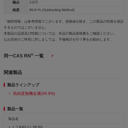
融点
110℃
純度
99.9+% (Subtracting Method)
「物性情報」は参考情報でございます。規格値を除き、この製品の性能を保証
するものではございません。
本製品の品質及び性能については、本品の製品規格書をご確認ください。
なお目的のご研究に対しましては、予備検討を行う事をお勧めします。
®
同一CAS RN
一覧
関連製品
製品ラインアップ
高純度無機金属(99.9%)
製品一覧
製品名
よう化鉛(Ⅱ), 99.9%