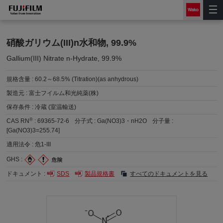
硝酸ガリウム(III)n水和物, 99.9%
Gallium(III) Nitrate n-Hydrate, 99.9%
規格含量 :
60.2～68.5% (Titration)(as anhydrous)
製造元 :
富士フイルム和光純薬(株)
保存条件 :
冷蔵 (室温輸送)
®
CAS RN
:
69365-72-6
分子式 :
Ga(NO3)3・nH2O
分子量 :
[Ga(NO3)3=255.74]
適用法令 :
危1-III
GHS :
ドキュメント :
SDS
製品規格書
すべてのドキュメントを見る