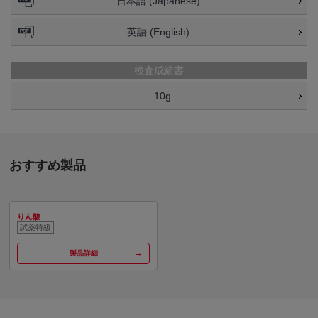
日本語 (Japanese)
英語 (English)
検査成績書
10g
おすすめ製品
りん酸
試薬特級
製品詳細