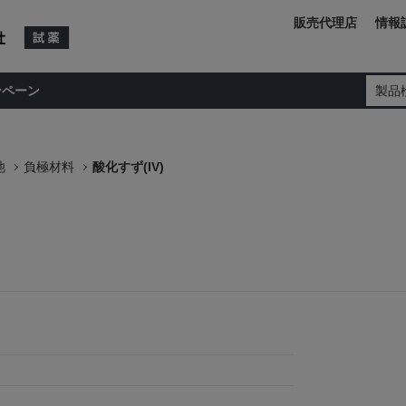
販売代理店
情報
ンペーン
製品
池
負極材料
酸化すず(IV)