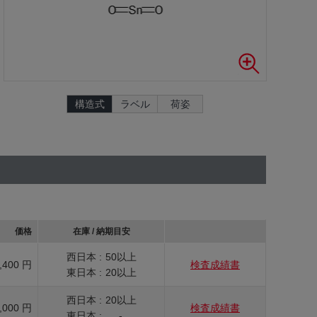
構造式
ラベル
荷姿
価格
在庫 / 納期目安
西日本 :
50以上
,400 円
検査成績書
東日本 :
20以上
西日本 :
20以上
,000 円
検査成績書
東日本 :
-