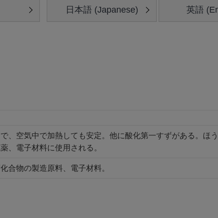
日本語 (Japanese)
英語 (En
物で、空気中で加熱しても安定。他に酸化第一すずがある。ほ
試薬、電子材料に使用される。
ず化合物の製造原料、電子材料。