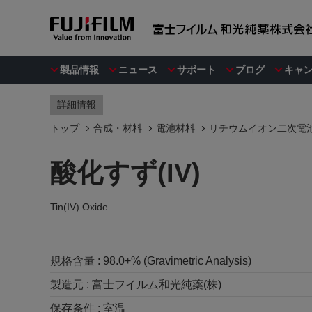
製品情報
ニュース
サポート
ブログ
キャ
詳細情報
トップ
合成・材料
電池材料
リチウムイオン二次電
酸化すず(IV)
Tin(IV) Oxide
規格含量 :
98.0+% (Gravimetric Analysis)
製造元 :
富士フイルム和光純薬(株)
保存条件 :
室温