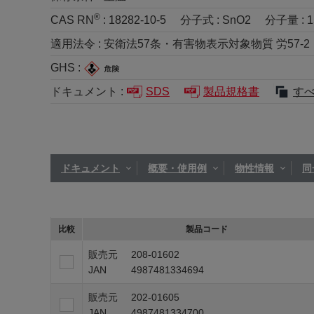
®
CAS RN
:
18282-10-5
分子式 :
SnO2
分子量 :
1
適用法令 :
安衛法57条・有害物表示対象物質 労57-2
GHS :
ドキュメント :
SDS
製品規格書
す
ドキュメント
概要・使用例
物性情報
同
比較
製品コード
販売元
208-01602
JAN
4987481334694
販売元
202-01605
JAN
4987481334700