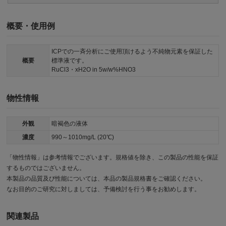
概要・使用例
ICPでの一斉分析にご使用頂けるよう不純物元素を保証した
概要
標準液です。
RuCl3・xH2O in 5w/w%HNO3
物性情報
外観
暗褐色の液体
濃度
990～1010mg/L (20℃)
「物性情報」は参考情報でございます。規格値を除き、この製品の性能を保証
するものではございません。
本製品の品質及び性能については、本品の製品規格書をご確認ください。
なお目的のご研究に対しましては、予備検討を行う事をお勧めします。
関連製品