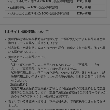
イッテルビウム標準液 (Yb 1000)[認証標準物質]
ICP分析用
亜鉛標準液 (Zn 1000)[認証標準物質]
ICP分析用
ジルコニウム標準液 (Zr 1000)[認証標準物質]
ICP分析用
【本サイト掲載情報について】
掲載内容は本記事掲載時点の情報です。仕様変更などにより製品内容と実
際のイメージが異なる場合があります。
製品規格・包装規格の改訂が行われた場合、画像と実際の製品の仕様が異
なる場合があります。
掲載されている製品について
【試薬】
試験・研究の目的のみに使用されるものであり、「医薬品」、「食
品」、「家庭用品」などとしては使用できません。
試験研究用以外にご使用された場合、いかなる保証も致しかねます。試
験研究用以外の用途や原料にご使用希望の場合、弊社営業部門にお問合
せください。
【医薬品原料】
製造専用医薬品及び医薬品添加物などを医薬品等の製造原料として製造
業者向けに販売しています。製造専用医薬品(製品名に製造専用の表示が
あるもの)のご購入には、確認書が必要です。
表示している希望納入価格は「本体価格のみ」で消費税等は含まれており
ません。