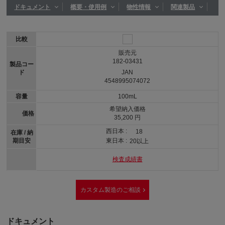
ドキュメント
概要・使用例
物性情報
関連製品
比較
販売元
182-03431
製品コー
ド
JAN
4548995074072
容量
100mL
希望納入価格
価格
35,200 円
西日本 :
18
在庫 / 納
期目安
東日本 :
20以上
検査成績書
カスタム製造のご相談
ドキュメント