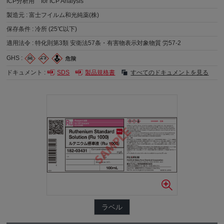
ICP分析用
for ICP Analysis
製造元 :
富士フイルム和光純薬(株)
保存条件 :
冷所 (25℃以下)
適用法令 :
特化則第3類 安衛法57条・有害物表示対象物質 労57-2
GHS :
ドキュメント :
SDS
製品規格書
すべてのドキュメントを見る
ラベル