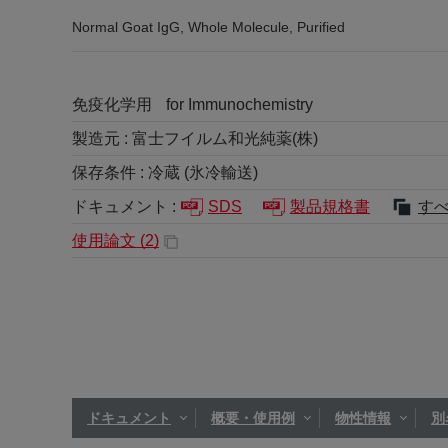
Normal Goat IgG, Whole Molecule, Purified
免疫化学用
for Immunochemistry
製造元 :
富士フイルム和光純薬(株)
保存条件 :
冷蔵 (氷冷輸送)
ドキュメント :
SDS
製品規格書
す
使用論文 (
2
)
ドキュメント
概要・使用例
物性情報
別