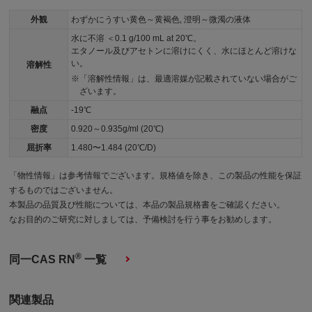
外観
わずかにうすい黄色～黄褐色, 澄明～微濁の液体
水に不溶 ＜0.1 g/100 mL at 20℃。
エタノール及びアセトンに溶けにくく、水にほとんど溶けな
い。
溶解性
「溶解性情報」は、最適溶媒が記載されていない場合がご
ざいます。
融点
-19℃
密度
0.920～0.935g/ml (20℃)
屈折率
1.480〜1.484 (20℃/D)
「物性情報」は参考情報でございます。規格値を除き、この製品の性能を保証
するものではございません。
本製品の品質及び性能については、本品の製品規格書をご確認ください。
なお目的のご研究に対しましては、予備検討を行う事をお勧めします。
®
同一CAS RN
一覧
関連製品