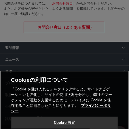
お問合せ等につきましては、「
お問合せ窓口
」からお問合せください。
また、お客様から寄せられた「よくある質問」を掲載しています。お問合せの
前に一度ご確認ください。
お問合せ窓口（よくある質問）
製品情報
ニュース
サポート
Cookieの利用について
siyaku-blog
「Cookie を受け入れる」をクリックすると、サイトナビゲ
ーションを強化し、サイトの使用状況を分析し、弊社のマー
取扱いメーカー
ケティング活動を支援するために、デバイスに Cookie を保
存することに同意したことになります。
プライバシーポリ
事業所一覧
シー
Cookie 設定