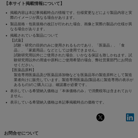
【本サイト掲載情報について】
掲載内容は本記事掲載時点の情報です。仕様変更などにより製品内容と実
際のイメージが異なる場合があります。
製品規格・包装規格の改訂が行われた場合、画像と実際の製品の仕様が異
なる場合があります。
掲載されている製品について
【試薬】
試験・研究の目的のみに使用されるものであり、「医薬品」、「食
品」、「家庭用品」などとしては使用できません。
試験研究用以外にご使用された場合、いかなる保証も致しかねます。試
験研究用以外の用途や原料にご使用希望の場合、弊社営業部門にお問合
せください。
【医薬品原料】
製造専用医薬品及び医薬品添加物などを医薬品等の製造原料として製造
業者向けに販売しています。製造専用医薬品(製品名に製造専用の表示が
あるもの)のご購入には、確認書が必要です。
表示している希望納入価格は「本体価格のみ」で消費税等は含まれており
ません。
表示している希望納入価格は本記事掲載時点の価格です。
お問合せについて