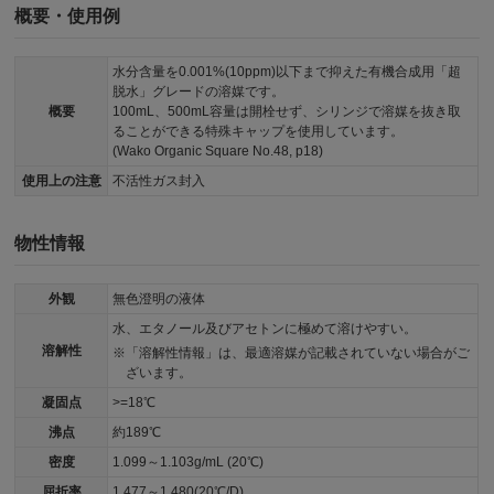
概要・使用例
水分含量を0.001%(10ppm)以下まで抑えた有機合成用「超
脱水」グレードの溶媒です。
概要
100mL、500mL容量は開栓せず、シリンジで溶媒を抜き取
ることができる特殊キャップを使用しています。
(Wako Organic Square No.48, p18)
使用上の注意
不活性ガス封入
物性情報
外観
無色澄明の液体
水、エタノール及びアセトンに極めて溶けやすい。
溶解性
「溶解性情報」は、最適溶媒が記載されていない場合がご
ざいます。
凝固点
>=18℃
沸点
約189℃
密度
1.099～1.103g/mL (20℃)
屈折率
1.477～1.480(20℃/D)