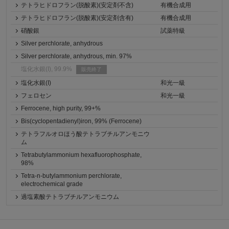
テトラヒドロフラン(脱酸素)(安定剤不含)
有機合成用
テトラヒドロフラン(脱酸素)(安定剤含有)
有機合成用
硝酸銀
試薬特級
Silver perchlorate, anhydrous
Silver perchlorate, anhydrous, min. 97%
塩化水銀(I), 99.9%
販売終了
塩化水銀(I)
和光一級
フェロセン
和光一級
Ferrocene, high purity, 99+%
Bis(cyclopentadienyl)iron, 99% (Ferrocene)
テトラフルオロほう酸テトラブチルアンモニウ
ム
Tetrabutylammonium hexafluorophosphate,
98%
Tetra-n-butylammonium perchlorate,
electrochemical grade
過塩素酸テトラブチルアンモニウム