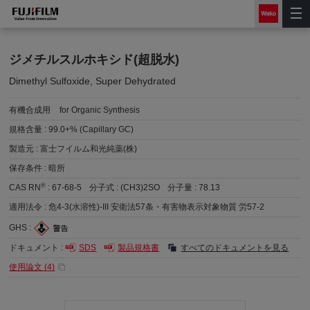
ジメチルスルホキシド(超脱水)
Dimethyl Sulfoxide, Super Dehydrated
有機合成用
for Organic Synthesis
規格含量 :
99.0+% (Capillary GC)
製造元 :
富士フイルム和光純薬(株)
保存条件 :
暗所
®
CAS RN
:
67-68-5
分子式 :
(CH3)2SO
分子量 :
78.13
適用法令 :
危4-3(水溶性)-III 安衛法57条・有害物表示対象物質 労57-2
GHS :
ドキュメント :
SDS
製品規格書
すべてのドキュメントを見る
使用論文 (
4
)