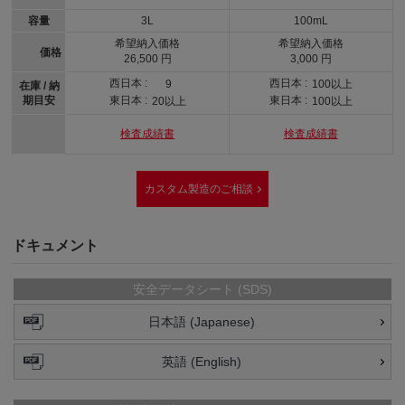
容量
3L
100mL
希望納入価格
希望納入価格
価格
26,500 円
3,000 円
西日本 :
西日本 :
9
100以上
在庫 / 納
期目安
東日本 :
東日本 :
20以上
100以上
検査成績書
検査成績書
カスタム製造のご相談
ドキュメント
安全データシート (SDS)
日本語 (Japanese)
英語 (English)