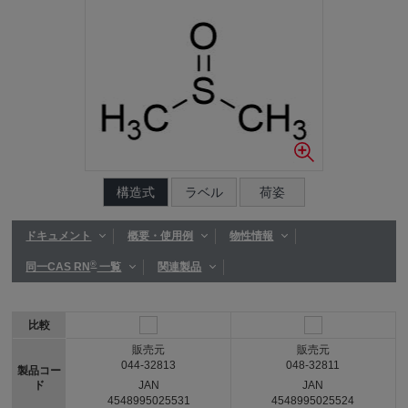
構造式
ラベル
荷姿
ドキュメント
概要・使用例
物性情報
®
同一CAS RN
一覧
関連製品
比較
販売元
販売元
044-32813
048-32811
製品コー
ド
JAN
JAN
4548995025531
4548995025524