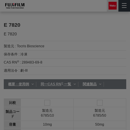
E 7820
E 7820
製造元 :
Tocris Bioscience
保存条件 :
冷凍
®
CAS RN
:
289483-69-8
適用法令 :
劇-III
®
概要・使用例
同一CAS RN
一覧
関連製品
比較
製造元
製造元
製品コー
6785/10
6785/50
ド
容量
10mg
50mg