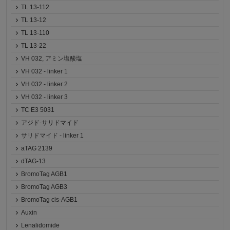
TL 13-112
TL 13-12
TL 13-110
TL 13-22
VH 032, アミン塩酸塩
VH 032 - linker 1
VH 032 - linker 2
VH 032 - linker 3
TC E3 5031
アジド-サリドマイド
サリドマイド - linker 1
aTAG 2139
dTAG-13
BromoTag AGB1
BromoTag AGB3
BromoTag cis-AGB1
Auxin
Lenalidomide