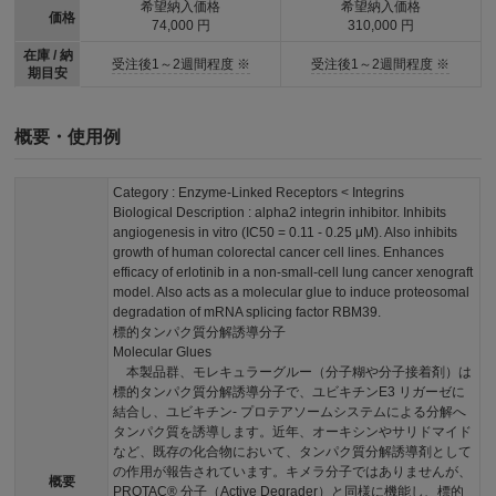
希望納入価格
希望納入価格
価格
74,000 円
310,000 円
在庫 / 納
受注後1～2週間程度 ※
受注後1～2週間程度 ※
期目安
概要・使用例
Category : Enzyme-Linked Receptors < Integrins
Biological Description : alpha2 integrin inhibitor. Inhibits
angiogenesis in vitro (IC50 = 0.11 - 0.25 μM). Also inhibits
growth of human colorectal cancer cell lines. Enhances
efficacy of erlotinib in a non-small-cell lung cancer xenograft
model. Also acts as a molecular glue to induce proteosomal
degradation of mRNA splicing factor RBM39.
標的タンパク質分解誘導分子
Molecular Glues
本製品群、モレキュラーグルー（分子糊や分子接着剤）は
標的タンパク質分解誘導分子で、ユビキチンE3 リガーゼに
結合し、ユビキチン- プロテアソームシステムによる分解へ
タンパク質を誘導します。近年、オーキシンやサリドマイド
など、既存の化合物において、タンパク質分解誘導剤として
の作用が報告されています。キメラ分子ではありませんが、
概要
PROTAC® 分子（Active Degrader）と同様に機能し、標的