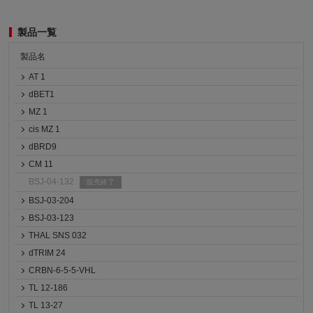
製品一覧
製品名
AT 1
dBET1
MZ 1
cis MZ 1
dBRD9
CM 11
BSJ-04-132
販売終了
BSJ-03-204
BSJ-03-123
THAL SNS 032
dTRIM 24
CRBN-6-5-5-VHL
TL 12-186
TL 13-27