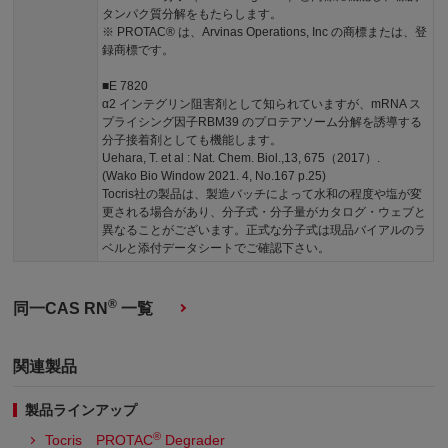
タンパク質分解をもたらします。
※ PROTAC® は、Arvinas Operations, Inc の商標または、登
録商標です。
■E 7820
α2 インテグリン阻害剤として知られていますが、mRNA ス
プライシング因子RBM39 のプロテアソーム分解を誘導する
分子接着剤としても機能します。
Uehara, T. et al : Nat. Chem. Biol.,13, 675（2017）.
(Wako Bio Window 2021. 4, No.167 p.25)
Tocris社の製品は、製造バッチによって水和の程度や塩が変
更される場合があり、分子式・分子量がカタログ・ウェブと
異なることがございます。正式な分子式は現品バイアルのラ
ベルと添付データシートでご確認下さい。
®
同一CAS RN
一覧
関連製品
製品ラインアップ
®
Tocris PROTAC
Degrader