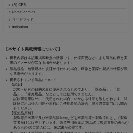
(R)-CR8
Pomalidomide
サリドマイド
Indisulam
【本サイト掲載情報について】
掲載内容は本記事掲載時点の情報です。仕様変更などにより製品内容と実
際のイメージが異なる場合があります。
製品規格・包装規格の改訂が行われた場合、画像と実際の製品の仕様が異
なる場合があります。
掲載されている製品について
【試薬】
試験・研究の目的のみに使用されるものであり、「医薬品」、「食
品」、「家庭用品」などとしては使用できません。
試験研究用以外にご使用された場合、いかなる保証も致しかねます。試
験研究用以外の用途や原料にご使用希望の場合、弊社営業部門にお問合
せください。
【医薬品原料】
製造専用医薬品及び医薬品添加物などを医薬品等の製造原料として製造
業者向けに販売しています。製造専用医薬品(製品名に製造専用の表示が
あるもの)のご購入には、確認書が必要です。